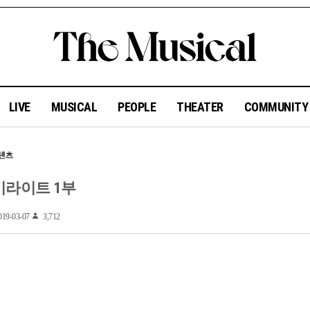
LIVE
MUSICAL
PEOPLE
THEATER
COMMUNIT
이라이트 1부
19-03-07
3,712