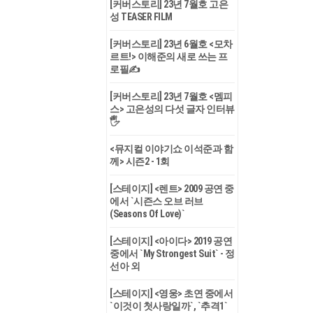
[커버스토리] 23년 7월호 고은
성 TEASER FILM
[커버스토리] 23년 6월호 <모차
르트!> 이해준의 새로 쓰는 프
로필✍
[커버스토리] 23년 7월호 <멤피
스> 고은성의 다섯 글자 인터뷰
🖐
<뮤지컬 이야기쇼 이석준과 함
께> 시즌2 - 1회
[스테이지] <렌트> 2009 공연 중
에서 `시즌스 오브 러브
(Seasons Of Love)`
[스테이지] <아이다> 2019 공연
중에서 `My Strongest Suit` - 정
선아 외
[스테이지] <영웅> 초연 중에서
`이것이 첫사랑일까`, `추격1`