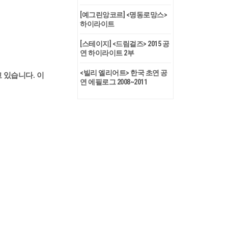
[예그린앙코르] <명동로망스>
하이라이트
[스테이지] <드림걸즈> 2015 공
연 하이라이트 2부
<빌리 엘리어트> 한국 초연 공
 있습니다. 이
연 에필로그 2008~2011