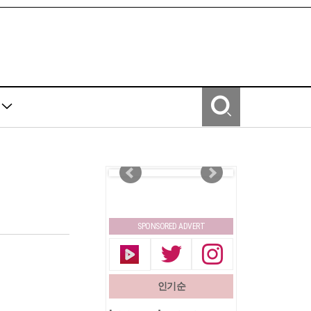
Y
SPONSORED ADVERT
인기순