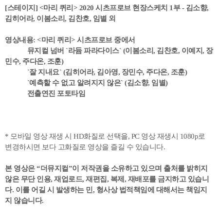
[스테이지] <마리 퀴리> 2020
시츠프로브 현장스케치 1부 - 김소향,
김히어라, 이봄소리, 김찬호, 임별 외
영상내용: <마리 퀴리> 시츠프로브 중에서
뮤지컬 넘버 `라듐 파라다이스` (이봄소리, 김찬호, 이예지, 장
민수, 주다온, 조훈)
`잘 지내요` (김히어라, 김아영, 장민수, 주다온, 조훈)
`예측할 수 없고 알려지지 않은` (김소향, 임별)
전출연진 포토타임
* 모바일 영상 재생 시 HD화질로 선택을, PC 영상 재생시 1080p로
변경하시면 보다 고화질로 영상을 즐길 수 있습니다.
본 영상은 “더뮤지컬”이 저작권을 소유하고 있으며 출처를 밝히지
않은 무단 인용, 재업로드, 재편집, 복제, 재배포를 금지하고 있습니
다. 이를 어길 시 발생하는 민, 형사상 법적책임에 대해서는 책임지
지 않습니다.