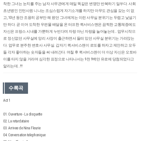
착한 그녀는 눈치를 주는 남자 사무관에게 매일 똑같은 변명만 반복하기 일쑤다. 사회
초년병인 인턴사원 니나는 조심스럽게 자기소개를 하지만 아무도 관심을 갖는 이 없
고, 10년 동안 조용히 공부만 해 왔던 그녀에게는 이런 사무실 분위기는 두렵고 낯설기
만 하다. 곧 이어 도착한 우편물 배달을 온 터프한 퀵서비스맨은 끔찍한 교통체증에도
자신은 프랑스 시내를 가뿐하게 누빈다며 자랑 아닌 자랑을 늘어놓는데… 업무시작으
로 정신없던 사무실에 앙리 사장이 출근하면서 들떠 있던 사무실 분위기는 가라앉는
다. 업무로 분주한 변호사 사무실. 갑자기 퀵서비스맨이 로또를 하자고 제안하고 모두
들 각자 좋아하는 숫자들을 써 내려간다. 며칠 후 퀵서비스맨이 더 이상 자신은 오토바
이를 타지 않을 거라며 심각한 표정으로 나타나서는 9천 9백만 유로에 당첨되었다고
알리는데...!!!
수록곡
Act 1
01. Ouverture - La disquette
02. La retardataire
03. Arrivee de Nina Fleurie
04. Conversation telephonique