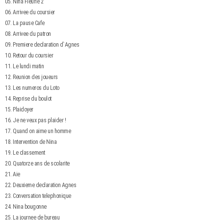
05. Nina Fleurie 2
06. Arrivee du coursier
07. La pause Cafe
08. Arrivee du patron
09. Premiere declaration d`Agnes
10. Retour du coursier
11. Le lundi matin
12. Reunion des joueurs
13. Les numeros du Loto
14. Reprise du boulot
15. Plaidoyer
16. Je ne veux pas plaider !
17. Quand on aime un homme
18. Intervention de Nina
19. Le classement
20. Quatorze ans de scolarite
21. Aie
22. Deuxieme declaration Agnes
23. Conversation telephonique
24. Nina bougonne
25. La journee de bureau