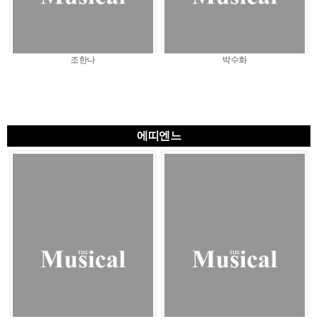
조한나
박수화
에띠엔느