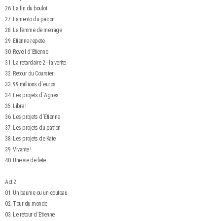
26. La fin du boulot
27. Lamento du patron
28. La femme de menage
29. Etienne repete
30. Reveil d`Etienne
31. La retardaire 2 - la verite
32. Retour du Coursier
33. 99 millions d`euros
34. Les projets d`Agnes
35. Libre !
36. Les projets d`Etienne
37. Les projets du patron
38. Les projets de Kate
39. Vivante !
40. Une vie de fete
Act 2
01. Un baume ou un couteau
02. Tour du monde
03. Le retour d`Etienne