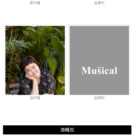
문지원
김윤지
김아영
김유리
프레드