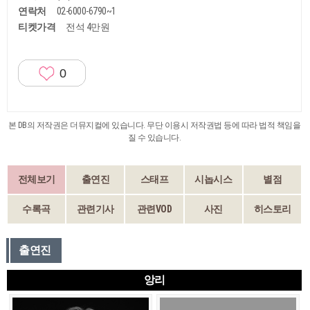
연락처
02-6000-6790~1
티켓가격
전석 4만원
0
본 DB의 저작권은 더뮤지컬에 있습니다. 무단 이용시 저작권법 등에 따라 법적 책임을
질 수 있습니다.
전체보기
출연진
스태프
시놉시스
별점
수록곡
관련기사
관련VOD
사진
히스토리
출연진
앙리