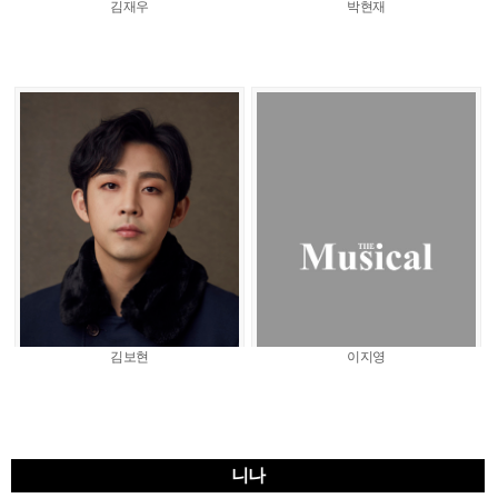
김재우
박현재
김보현
이지영
니나