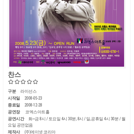
찬스
구분
라이선스
시작일
2008-05-23
종료일
2008-12-28
공연장
코엑스아트홀
공연시간
화~금 8시 / 토요일 4시 30분, 8시 / 일,공휴일 4시 30분 / 월
요일 공연없음
제작사
(주)에이넷·코리아