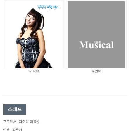
서지유
홍인아
스태프
프로듀서 : 김주섭, 이광호
연출 : 김주섭