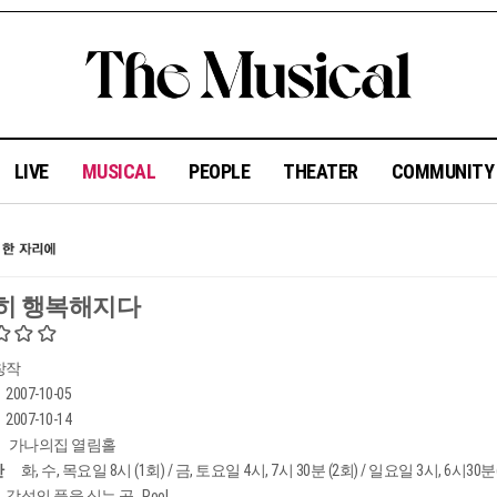
LIVE
MUSICAL
PEOPLE
THEATER
COMMUNIT
히 행복해지다
창작
2007-10-05
2007-10-14
가나의집 열림홀
간
화, 수, 목요일 8시 (1회) / 금, 토요일 4시, 7시 30분 (2회) / 일요일 3시, 6시30분
감성의 풀을 심는 곳...Pool