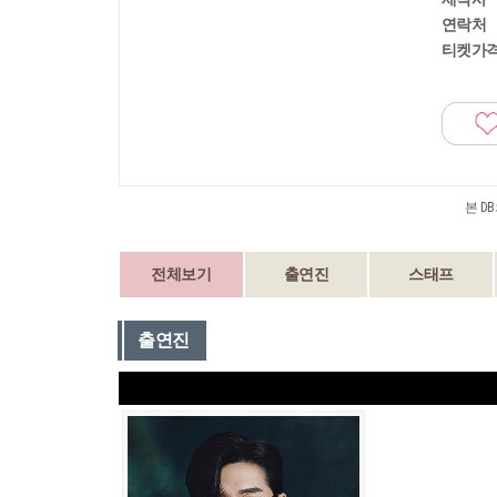
연락처
티켓가
본 D
전체보기
출연진
스태프
출연진