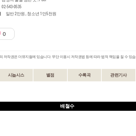
02-543-0535
격
일반 2만원 , 청소년 1만5천원
0
B의 저작권은 더뮤지컬에 있습니다. 무단 이용시 저작권법 등에 따라 법적 책임을 질 수 있습
시놉시스
별점
수록곡
관련기사
배철수