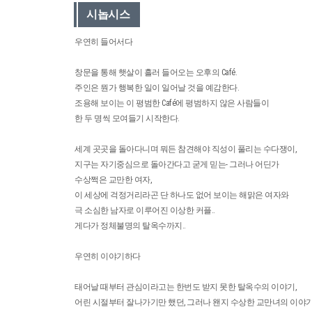
시놉시스
우연히 들어서다
창문을 통해 햇살이 흘러 들어오는 오후의 Café.
주인은 뭔가 행복한 일이 일어날 것을 예감한다.
조용해 보이는 이 평범한 Café에 평범하지 않은 사람들이
한 두 명씩 모여들기 시작한다.
세계 곳곳을 돌아다니며 뭐든 참견해야 직성이 풀리는 수다쟁이,
지구는 자기중심으로 돌아간다고 굳게 믿는- 그러나 어딘가
수상쩍은 교만한 여자,
이 세상에 걱정거리라곤 단 하나도 없어 보이는 해맑은 여자와
극 소심한 남자로 이루어진 이상한 커플..
게다가 정체불명의 탈옥수까지..
우연히 이야기하다
태어날 때부터 관심이라고는 한번도 받지 못한 탈옥수의 이야기,
어린 시절부터 잘나가기만 했던, 그러나 왠지 수상한 교만녀의 이야기.