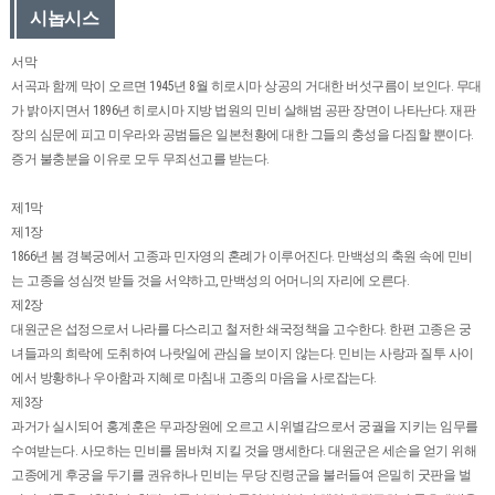
시놉시스
서막
서곡과 함께 막이 오르면 1945년 8월 히로시마 상공의 거대한 버섯구름이 보인다. 무대
가 밝아지면서 1896년 히로시마 지방 법원의 민비 살해범 공판 장면이 나타난다. 재판
장의 심문에 피고 미우라와 공범들은 일본천황에 대한 그들의 충성을 다짐할 뿐이다.
증거 불충분을 이유로 모두 무죄선고를 받는다.
제1막
제1장
1866년 봄 경복궁에서 고종과 민자영의 혼례가 이루어진다. 만백성의 축원 속에 민비
는 고종을 성심껏 받들 것을 서약하고, 만백성의 어머니의 자리에 오른다.
제2장
대원군은 섭정으로서 나라를 다스리고 철저한 쇄국정책을 고수한다. 한편 고종은 궁
녀들과의 희락에 도취하여 나랏일에 관심을 보이지 않는다. 민비는 사랑과 질투 사이
에서 방황하나 우아함과 지혜로 마침내 고종의 마음을 사로잡는다.
제3장
과거가 실시되어 홍계훈은 무과장원에 오르고 시위별감으로서 궁궐을 지키는 임무를
수여받는다. 사모하는 민비를 몸바쳐 지킬 것을 맹세한다. 대원군은 세손을 얻기 위해
고종에게 후궁을 두기를 권유하나 민비는 무당 진령군을 불러들여 은밀히 굿판을 벌