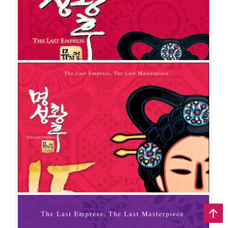
도형
이정열
박성환
양준모
임선애
지새롬
김태문
정목화
김가희
김태현
박상희
황이건
윤선용
김효성
장동혁
윤나리
최정은
문은수
윤시영
이나
경
인성재
윤준열
윤예담
위제영
류석호
김지호
김가영
신서린
이지나
임정모
김상현
김아름
명성황후
공연일시
2015-07-28 ~ 2015-09-10
공연장
예술의전당 오페라극장
출연진
김소현
신영숙
김준현
테이
박시원
민영기
박완
이희정
정의
욱
김도형
김법래
명성황후