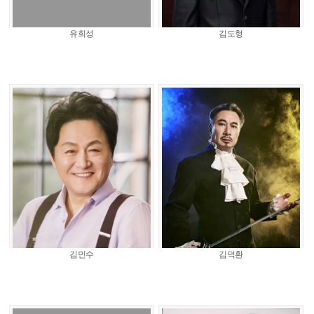
유희성
김도형
김민수
김덕환