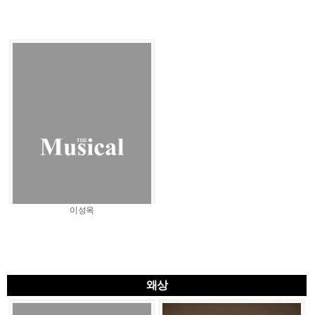
이성옥
왜상