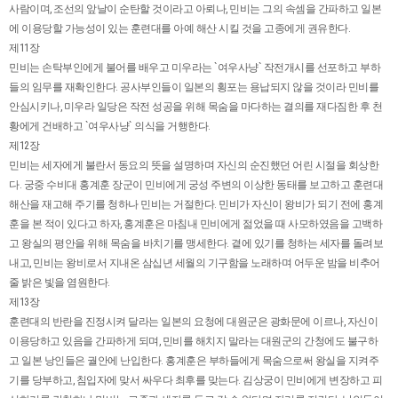
사람이며, 조선의 앞날이 순탄할 것이라고 아뢰나, 민비는 그의 속셈을 간파하고 일본
에 이용당할 가능성이 있는 훈련대를 아예 해산 시킬 것을 고종에게 권유한다.
제11장
민비는 손탁부인에게 불어를 배우고 미우라는 `여우사냥` 작전개시를 선포하고 부하
들의 임무를 재확인한다. 공사부인들이 일본의 횡포는 용납되지 않을 것이라 민비를
안심시키나, 미우라 일당은 작전 성공을 위해 목숨을 마다하는 결의를 재다짐한 후 천
황에게 건배하고 `여우사냥` 의식을 거행한다.
제12장
민비는 세자에게 불란서 동요의 뜻을 설명하며 자신의 순진했던 어린 시절을 회상한
다. 궁중 수비대 홍계훈 장군이 민비에게 궁성 주변의 이상한 동태를 보고하고 훈련대
해산을 재고해 주기를 청하나 민비는 거절한다. 민비가 자신이 왕비가 되기 전에 홍계
훈을 본 적이 있다고 하자, 홍계훈은 마침내 민비에게 젊었을 때 사모하였음을 고백하
고 왕실의 평안을 위해 목숨을 바치기를 맹세한다. 곁에 있기를 청하는 세자를 돌려보
내고, 민비는 왕비로서 지내온 삼십년 세월의 기구함을 노래하며 어두운 밤을 비추어
줄 밝은 빛을 염원한다.
제13장
훈련대의 반란을 진정시켜 달라는 일본의 요청에 대원군은 광화문에 이르나, 자신이
이용당하고 있음을 간파하게 되며, 민비를 해치지 말라는 대원군의 간청에도 불구하
고 일본 낭인들은 궐안에 난입한다. 홍계훈은 부하들에게 목숨으로써 왕실을 지켜주
기를 당부하고, 침입자에 맞서 싸우다 최후를 맞는다. 김상궁이 민비에게 변장하고 피