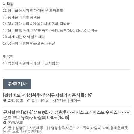
제13장
22. 왕비를 해치지 마라-대원군, 오까모도
23. 홍계훈의 최후-홍계훈
24. 왕비마마 들짐승에 쫓기시네-민비, 김상궁
25. 왕비를 찾아라, 여우를 죽여라-낭인들, 박상궁, 김상궁, 궁녀들
26. 이제 나는 어찌 살꼬-세자
27. 궁금하다 황천후토-고종, 대원군
맺음막
28. 백성이여 일어나라-민비, 전체합창
관련기사
[필링비포] <명성황후> 창작뮤지컬의 자존심 [No.97]
2011-10-31
글 | 배경희 | 사진제공 | 에이콤
뮤지컬 속 Fact &Fantasy2. <명성황후>,<지저스 크라이스트 수퍼스타>,<사
운드 오브 뮤직>,<바람의 나라> [No.68]
2009-06-01
글 | 김영주 | 사진제공 | | | 명성황후,사운드오브뮤직,바람의 나라,홍계훈,헤롯
왕,폰 트랩 대령,해명태자