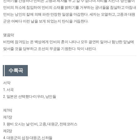
신하기를 간청하나 민비는 고종과 세자를 두고 갈 수 없다며 자리를 지킨다. 낭인들이
민비의 처소에 침입하여 민비의 소재를 밝히기를 거부하는 궁녀들을 참살하고 마침내
민비는 낭인의 칼에 의해 파란 만장한 일생을 마감한다. 세자는 오열하고, 고종과 대원
군은 어쩌다 이런 날을 보게 되었는지 탄식을 거듭한다.
맺음막
비탄에 잠겨있는 온 백성에게 민비의 혼이 나타나 모두 결연히 일어나 험난한 앞날에
맞서줄 것을 당부하고 조선의 무궁을 기원한다. 막이 내린다.
수록곡
서막
1. 서곡
2. 일본은 선택했다-미우라, 낭인들
제1막
제1장
3. 왕비 오시는 날-민비, 고종, 대원군, 전체코러스
제2장
4. 대원군의 섭정-대원군, 신하들