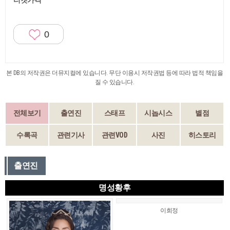
티켓가격
0
본 DB의 저작권은 더뮤지컬에 있습니다. 무단 이용시 저작권법 등에 따라 법적 책임을
질 수 있습니다.
전체보기
출연진
스태프
시놉시스
별점
수록곡
관련기사
관련VOD
사진
히스토리
출연진
명성황후
이희정