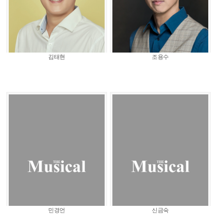
김태현
조용수
민경언
신금숙