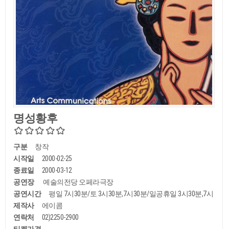
명성황후
구분
창작
시작일
2000-02-25
종료일
2000-03-12
공연장
예술의전당 오페라극장
공연시간
평일 7시30분/토 3시30분,7시30분/일공휴일 3시30분,7시
제작사
에이콤
연락처
02)2250-2900