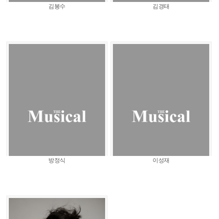
김봉수
김경태
방정식
이성재