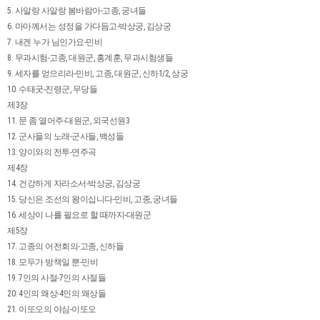
5. 사알랑 사알랑 봄바람아-고종, 궁녀들
6. 마마께서는 성정을 가다듬고-박상궁, 김상궁
7. 내겐 누가 님인가요-민비
8. 무과시험-고종, 대원군, 홍계훈, 무과시험생들
9. 세자를 얻으리라-민비, 고종, 대원군, 신하1/2, 상궁
10. 수태굿-진령군, 무당들
제3장
11. 문 좀 열어주-대원군, 외국선원3
12. 군사들의 노래-군사들, 백성들
13. 양이와의 전투-연주곡
제4장
14. 건강하게 자라소서-박상궁, 김상궁
15. 당신은 조선의 왕이십니다-민비, 고종, 궁녀들
16. 세상이 나를 필요로 할 때까지-대원군
제5장
17. 고종의 어전회의-고종, 신하들
18. 모두가 방책일 뿐-민비
19. 7인의 사절-7인의 사절들
20. 4인의 왜상-4인의 왜상들
21. 이또오의 야심-이또오