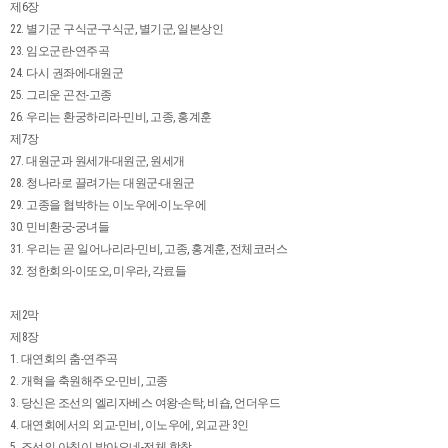
제6장
22. 별기군 구식군-구식군, 별기군, 일본상인
23. 임오군란-연주곡
24. 다시 권좌에-대원군
25. 그리운 곤전-고종
26. 우리는 환궁하리라-민비, 고종, 홍계훈
제7장
27. 대원군과 원세개-대원군, 원세개
28. 청나라로 끌려가는 대원군-대원군
29. 고종을 협박하는 이노우에-이노우에
30. 민비환궁-궁녀들
31. 우리는 곧 일어나리라-민비, 고종, 홍계훈, 전체코러스
32. 정한회의-이또오, 미우라, 각료들
제2막
제8장
1. 대연회의 춤-연주곡
2. 개혁을 축원해주오-민비, 고종
3. 당신은 조선의 엘리자베스 여왕-손탁, 비숍, 언더우드
4. 대연회에서의 외교-민비, 이노우에, 외교관 3인
5. 조선의 아침이 밝아오네-전체 합창