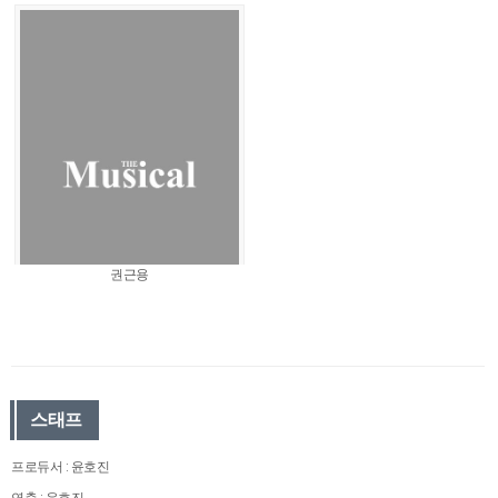
권근용
스태프
프로듀서 : 윤호진