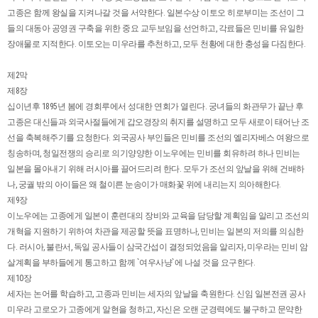
고종은 함께 왕실을 지켜나갈 것을 서약한다. 일본수상 이토오 히로부미는 조선이 그
들의 대동아 공영권 구축을 위한 중요 교두보임을 선언하고, 각료들은 민비를 유일한
장애물로 지적한다. 이토오는 미우라를 추천하고, 모두 천황에 대한 충성을 다짐한다.
제2막
제8장
십이년후 1895년 봄에 경회루에서 성대한 연회가 열린다. 궁녀들의 화관무가 끝난 후
고종은 대신들과 외국사절들에게 갑오경장의 취지를 설명하고 모두 새로이 태어난 조
선을 축복해주기를 요청한다. 외국공사 부인들은 민비를 조선의 엘리자베스 여왕으로
칭송하며, 청일전쟁의 승리로 의기양양한 이노우에는 민비를 회유하려 하나 민비는
일본을 몰아내기 위해 러시아를 끌어드리려 한다. 모두가 조선의 앞날을 위해 건배하
나, 궁궐 밖의 아이들은 왜 철이른 눈송이가 매화꽃 위에 내리는지 의아해한다.
제9장
이노우에는 고종에게 일본이 훈련대의 장비와 교육을 담당할 계획임을 알리고 조선의
개혁을 지원하기 위하여 차관을 제공할 뜻을 표명하나, 민비는 일본의 저의를 의심한
다. 러시아, 불란서, 독일 공사들이 삼국간섭이 결정되었음을 알리자, 미우라는 민비 암
살계획을 부하들에게 통고하고 함께 `여우사냥`에 나설 것을 요구한다.
제10장
세자는 논어를 학습하고, 고종과 민비는 세자의 앞날을 축원한다. 신임 일본전권 공사
미우라 고로오가 고종에게 알현을 청하고, 자신은 오랜 군경력에도 불구하고 문약한