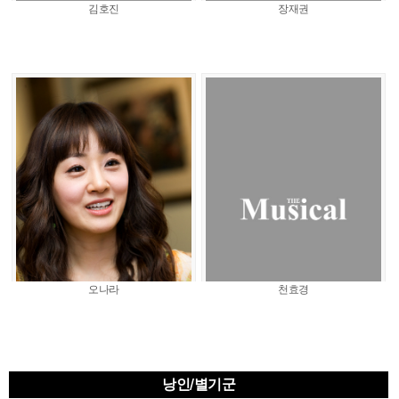
김호진
장재권
오나라
천효경
낭인/별기군