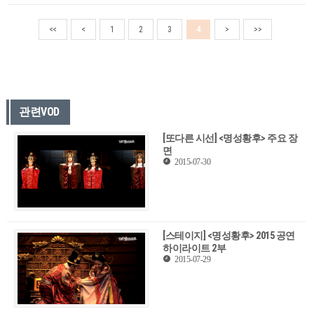
<<
<
1
2
3
4
>
>>
관련VOD
[또다른 시선] <명성황후> 주요 장
면
2015-07-30
[스테이지] <명성황후> 2015 공연
하이라이트 2부
2015-07-29