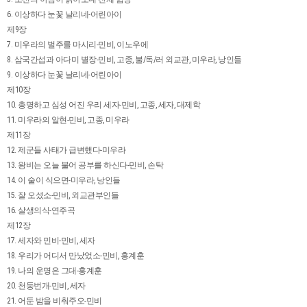
6. 이상하다 눈꽃 날리네-어린아이
제9장
7. 미우라의 벌주를 마시리-민비, 이노우에
8. 삼국간섭과 아다미 별장-민비, 고종, 불/독/러 외교관, 미우라, 낭인들
9. 이상하다 눈꽃 날리네-어린아이
제10장
10. 총명하고 심성 어진 우리 세자-민비, 고종, 세자, 대제학
11. 미우라의 알현-민비, 고종, 미우라
제11장
12. 제군들 사태가 급변했다-미우라
13. 왕비는 오늘 불어 공부를 하신다-민비, 손탁
14. 이 술이 식으면-미우라, 낭인들
15. 잘 오셨소-민비, 외교관부인들
16. 살생의식-연주곡
제12장
17. 세자와 민비-민비, 세자
18. 우리가 어디서 만났었소-민비, 홍계훈
19. 나의 운명은 그대-홍계훈
20. 천둥번개-민비, 세자
21. 어둔 밤을 비춰주오-민비