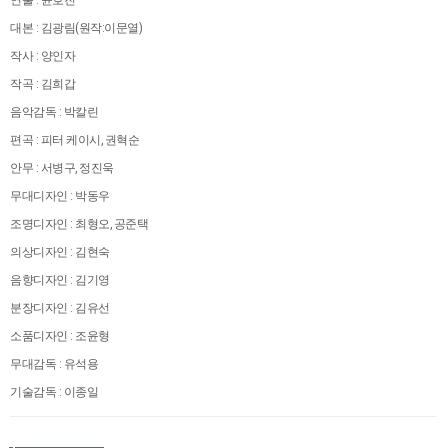
연출 : 윤호진
대본 : 김광림(원작:이문열)
작사 : 양인자
작곡 : 김희갑
음악감독 : 박칼린
편곡 : 피터 케이시, 권혁순
안무 : 서병구, 정진욱
무대디자인 : 박동우
조명디자인 : 최형오, 공준택
의상디자인 : 김현숙
음향디자인 : 김기영
분장디자인 : 김유선
소품디자인 : 조윤형
무대감독 : 유석용
기술감독 : 이종일