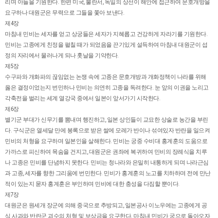
리며 아들을 기원한다. 한편 미국, 불란서, 독일의 상선이 해안에 접근하여 문호개방을
요구하나 대원군은 무력으로 그들을 쫓아 보낸다.
제4장
마침내 민비는 세자를 얻고 상궁들은 세자가 지혜롭고 건강하게 자라기를 기원한다.
민비는 고종에게 친정을 펼칠 때가 되었음을 끈기있게 설득하여 마침내 대원군이 섭
정의 자리에서 물러나게 되나 훗날을 기약한다.
제5장
수구파와 개화파의 끊임없는 논쟁 속에 고종은 문호개방과 개화정책이 나라를 위해
옳은 결정이었는지 번민하나 민비는 의연히 고종을 독려한다. 눈 앞의 이권을 노리고
각축전을 벌리는 세계 열강국 중에서 일본이 앞서가기 시작한다.
제6장
별기군 부대가 신무기를 뽐내며 행진하고, 일본 상인들이 교묘한 상술로 농간을 부린
다. 구식군은 열세달 만에 봉록으로 받은 쌀에 모레가 반이나 섞여있자 반란을 일으켜
민비의 처형을 요구하며 일본인을 살해한다. 민비는 궁중 수비대 홍계훈의 도움으로
가까스로 피신하여 목숨을 건지고, 대원군은 권좌에 복귀하여 민비의 장례식을 치루
나 고종은 민비를 단념하지 못한다. 민비는 청나라와 은밀히 내통하게 되며 나라근심
과 고종, 세자를 향한 그리움에 번민한다. 민비가 홍계훈의 노고를 치하하며 전에 만난
적이 있는지 묻자 홍계훈은 부인하며 민비에 대한 충성을 다짐할 뿐이다.
제7장
대원군은 원세개 장군에 의해 중국으로 추방되고, 일본공사 이노우에는 고종에게 공
식 사과와 반란군 괴수의 처형 및 보상금을 요구한다. 마침내 민비가 궁으로 돌아오자