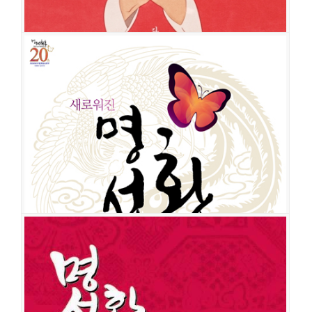
명성황후
공연일시
2021-01-19 ~ 2021-03-07
공연장
예술의전당 오페라극장
출연진
김소현
신영숙
강필석
손준호
박민성
윤형렬
이창섭
김찬후
명성황후
공연일시
2018-03-06 ~ 2018-04-15
공연장
세종문화회관 대극장
출연진
김소현
최현주
손준호
박완
오종혁
최우혁
이희정
정의욱
김