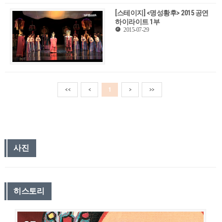
[스테이지] <명성황후> 2015 공연
하이라이트 1부
2015-07-29
<<
<
1
>
>>
사진
히스토리