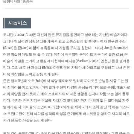
음향디자인 : 홍승욱
시놉시스
조나단(Jonthan/Jon)은 자신이 만든 뮤지컬을 공연하고 싶어하는 가난한 예술가이다.
그러나 현실적인 상황은 그를 계속 어렵고 고통스럽게 할 뿐이다. 여자 친구인 수잔
(Susan)은 존(Jon)과 함께 뉴욕을 떠나 가정을 꾸리길 원한다. 그러나 Jon은 Susan에게
어떤 확실한 대답도 해 줄 수 없다. 예전에 배우였던 룸메이트 친구 마이클(Michael)은
예술가의 길을 포기하고 현실과 타협하여 매디슨(Madison)가에서 엄청난 돈을 벌어들
인다. 그의 새로 산 자동차 BMW와 다운타운에 자리한 새 아파트를 구경하고 나서 존은
더욱 비참함을 느끼고 갈등 하게 된다.
존은 벌써 5년째 소호(Soho)에서 식당 웨이터로 일하며 까다로운 손님들 시중 드는 일
에 진저리를 치고 있지만 (마이클과 수잔이 다양한 손님들의 다역으로 분함), 예술가로
서의 희망을 접지 못하고 계속 소호에서의 어려운 생활을 견디며 작품 쓰는 일에 몰두
한다. 수잔과 존은 지겨운 현실에 지쳐가고 코믹하기까지 한 의미 없는 말다툼을 자주
벌이게 된다. 마이클의 조언에 따라 참여하게 된 세미나에서 조차 잘난 척 하는 비즈니
스 우먼(수잔이 전혀 색다를 성격의 여성을 연기)에게 바보취급을 당하고 사회의 낙오
자가 된 듯한 좌절을 느끼게 된다.
모든 것이 불안하기만 한 존은 더욱 자신의 작품에만 강렬하게 집착한다. 그의 작품 슈