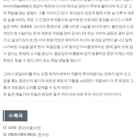
퍼비아(Superbia)의 완성이 목전에 다가와 워크샵 공연이 무대에 올려지게 되고 곧 그
의 30살을 맞는 생일이 그를 기다리고 있다. 워크샵의 성공과 함께 서른 살 이후의 새로
운 삶을 바라는 존은 그 긴장과 두려움으로 날카로운 신경과민 증상을 보이고 시계추
같은 틱틱...(tick,tick...)소리의 환청으로 고통스러운 나날을 보내게 된다. 불안감과 신경
과민으로 시달리는 존과 새로운 직장을 얻어 곧 떠나게 되는 수잔의 갈등은 골이 깊어
가고, 설상가상으로, 한 가닥 희망이었던 제작자가 자신의 워크샵 공연이 끝나고 일찍
나가버린 사실을 알게 된다. 좌절감을 느껴 찾아간 마이클로부터는 병에 걸려 오래 살
수 없다는 뜻밖에 소식을 듣는다. 절망감과 비통함에 잠겨 방황하던 존은 이제는 어떤
희망도 찾을 수 없이, 의미 없는 30살 생일을 맞는다.
그러나 생일파티를 하는 도중 제작자로부터 작품에 투자하겠다는 전화가 걸려 오고,
꿈을 쫓는 젊은이의 용기와 새로운 희망의 기쁨을 노래한다. 좌절보다 더 큰 희망은 고
통과 괴로움의 소리를 잠재울 수 있게 되었다.
한 젊은 예술가의 좌절과 희망은 결국 우리시대, 바로 우리 자신의 이야기이다.
수록곡
01. 30/90 - 존,마이클,수잔
02. GREEN GREN DRESS - 존,수잔