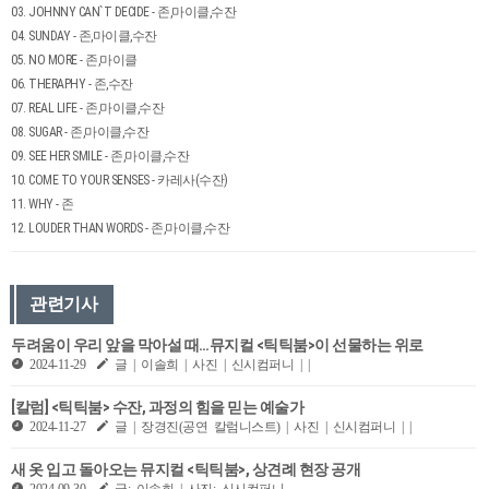
03. JOHNNY CAN`T DECIDE - 존,마이클,수잔
04. SUNDAY - 존,마이클,수잔
05. NO MORE - 존,마이클
06. THERAPHY - 존,수잔
07. REAL LIFE - 존,마이클,수잔
08. SUGAR - 존,마이클,수잔
09. SEE HER SMILE - 존,마이클,수잔
10. COME TO YOUR SENSES - 카레사(수잔)
11. WHY - 존
12. LOUDER THAN WORDS - 존,마이클,수잔
관련기사
두려움이 우리 앞을 막아설 때…뮤지컬 <틱틱붐>이 선물하는 위로
2024-11-29
글 | 이솔희 | 사진 | 신시컴퍼니 | |
[칼럼] <틱틱붐> 수잔, 과정의 힘을 믿는 예술가
2024-11-27
글 | 장경진(공연 칼럼니스트) | 사진 | 신시컴퍼니 | |
새 옷 입고 돌아오는 뮤지컬 <틱틱붐>, 상견례 현장 공개
2024-09-30
글: 이솔희 | 사진: 신시컴퍼니