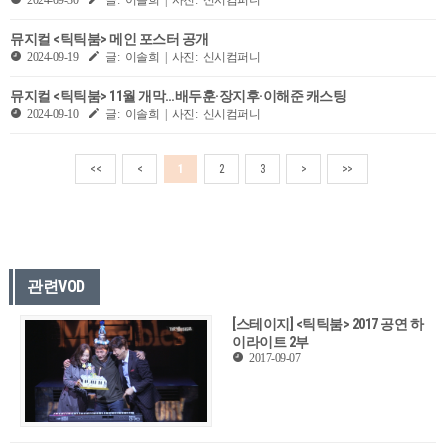
뮤지컬 <틱틱붐> 메인 포스터 공개
2024-09-19
글: 이솔희 | 사진: 신시컴퍼니
뮤지컬 <틱틱붐> 11월 개막…배두훈·장지후·이해준 캐스팅
2024-09-10
글: 이솔희 | 사진: 신시컴퍼니
<<
<
1
2
3
>
>>
관련VOD
[스테이지] <틱틱붐> 2017 공연 하
이라이트 2부
2017-09-07