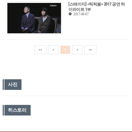
[스테이지] <틱틱붐> 2017 공연 하
이라이트 1부
2017-09-07
<<
<
1
>
>>
사진
히스토리