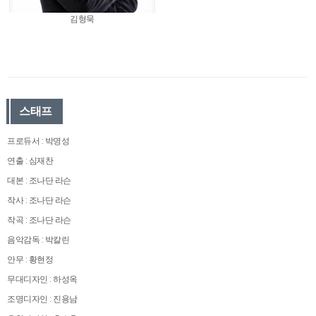
김형묵
스태프
프로듀서 : 박명성
연출 : 심재찬
대본 : 조나단 라슨
작사 : 조나단 라슨
작곡 : 조나단 라슨
음악감독 : 박칼린
안무 : 황현정
무대디자인 : 하성옥
조명디자인 : 진용남