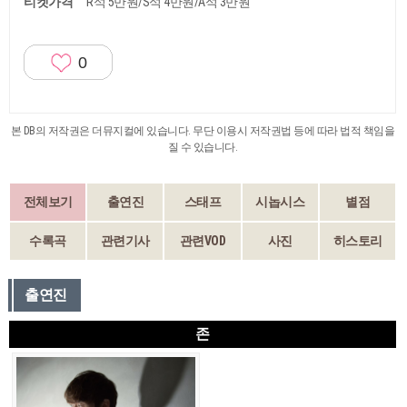
티켓가격
R석 5만원/S석 4만원/A석 3만원
0
본 DB의 저작권은 더뮤지컬에 있습니다. 무단 이용시 저작권법 등에 따라 법적 책임을
질 수 있습니다.
전체보기
출연진
스태프
시놉시스
별점
수록곡
관련기사
관련VOD
사진
히스토리
출연진
존