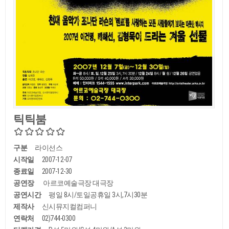
틱틱붐
구분
라이선스
시작일
2007-12-07
종료일
2007-12-30
공연장
아르코예술극장 대극장
공연시간
평일 8시/토일공휴일 3시,7시30분
제작사
신시뮤지컬컴퍼니
연락처
02)744-0300