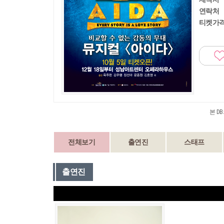
연락처
티켓가
본 D
전체보기
출연진
스태프
출연진