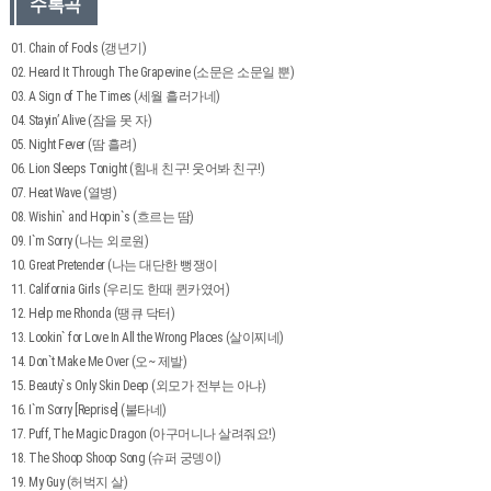
수록곡
01. Chain of Fools (갱년기)
02. Heard It Through The Grapevine (소문은 소문일 뿐)
03. A Sign of The Times (세월 흘러가네)
04. Stayin’ Alive (잠을 못 자)
05. Night Fever (땀 흘려)
06. Lion Sleeps Tonight (힘내 친구! 웃어봐 친구!)
07. Heat Wave (열병)
08. Wishin` and Hopin`s (흐르는 땀)
09. I`m Sorry (나는 외로원)
10. Great Pretender (나는 대단한 뻥쟁이
11. California Girls (우리도 한때 퀸카였어)
12. Help me Rhonda (땡큐 닥터)
13. Lookin` for Love In All the Wrong Places (살이찌네)
14. Don`t Make Me Over (오~ 제발)
15. Beauty`s Only Skin Deep (외모가 전부는 아냐)
16. I`m Sorry [Reprise] (불타네)
17. Puff, The Magic Dragon (아구머니나 살려줘요!)
18. The Shoop Shoop Song (슈퍼 궁뎅이)
19. My Guy (허벅지 살)