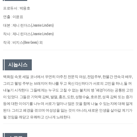
프로듀서 : 박용호
연출 : 이윤표
대본 : 제니 린더스(Jeanie Linders)
작사 : 제니 린더스(Jeanie Linders)
작곡 : 비지스(Bee Gees) 외
시놉시스
백화점 속옷 세일 코너에서 우연히 마주친 전문직 여성, 전업주부, 한물간 연속극 배우,
그리고 웰빙 주부는 브래지어 하나를 두고 옥신각신하다가 서로의 고민을 하나, 둘 꺼
내놓기 시작한다. 그들에게는 누구도 고칠 수 없는 불치의 병 ‘폐경’이라는 공통된 고민
이 있었다. 그들은 기억력 감퇴, 발열, 홍조, 도한, 성형수술, 호르몬, 성욕 감퇴 또는 증가
등에 대한 이야기를 나누며 서로가 얼마나 많은 것을 함께 나눌 수 있는지에 대해 알게
된다. 그리고 폐경을 겪으며 여성성을 잃는 것이 아니라, 새로운 인생을 살아갈 계기가
될 것임을 깨닫고 유쾌하고 신나게 노래한다.