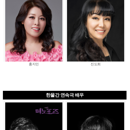
홍지민
진도희
한물간 연속극 배우