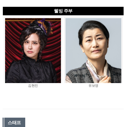
웰빙 주부
김현진
유보영
스태프