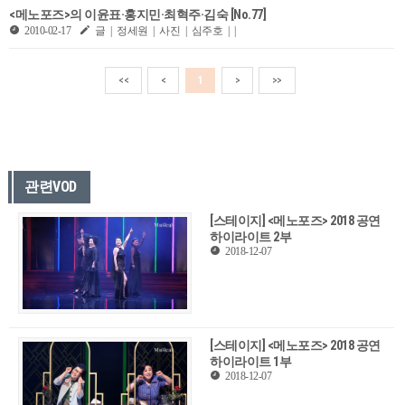
<메노포즈>의 이윤표·홍지민·최혁주·김숙 [No.77]
2010-02-17
글 | 정세원 | 사진 | 심주호 | |
<<
<
1
>
>>
관련VOD
[스테이지] <메노포즈> 2018 공연
하이라이트 2부
2018-12-07
[스테이지] <메노포즈> 2018 공연
하이라이트 1부
2018-12-07