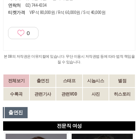
연락처
02) 744-4334
티켓가격
VIP석 80,000원 / R석 60,000원 / S석 40,000원
0
본 DB의 저작권은 더뮤지컬에 있습니다. 무단 이용시 저작권법 등에 따라 법적 책임을
질 수 있습니다.
전체보기
출연진
스태프
시놉시스
별점
수록곡
관련기사
관련VOD
사진
히스토리
출연진
전문직 여성