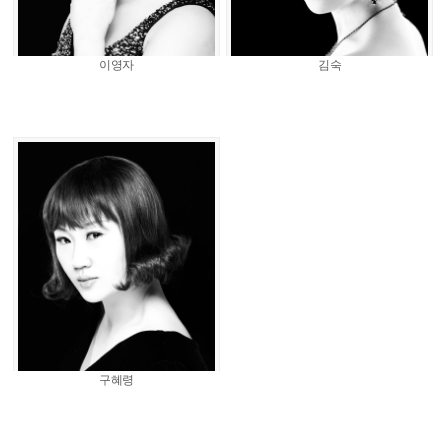
이영자
김숙
구혜령