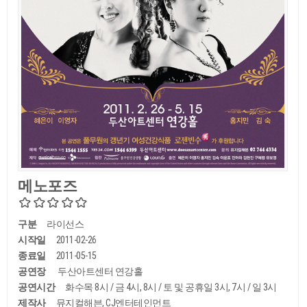
메노포즈
구분
라이선스
시작일
2011-02-26
종료일
2011-05-15
공연장
두산아트센터 연강홀
공연시간
화수목 8시 / 금 4시, 8시 / 토 및 공휴일 3시, 7시 / 일 3시
제작사
뮤지컬해븐, CJ엔터테인먼트