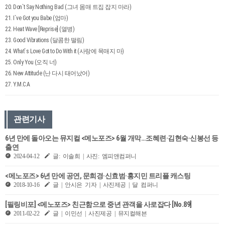
20. Don`t Say Nothing Bad (그녀 몸매 트집 잡지 마라)
21. I`ve Got you Babe (엄마)
22. Heat Wave [Reprise] (열병)
23. Good Vibrations (달콤한 떨림)
24. What`s Love Got to Do With it (사랑에 목매지 마)
25. Only You (오직 너)
26. New Attitude (난 다시 태어났어)
27. Y.M.C.A
관련기사
6년 만에 돌아오는 뮤지컬 <메노포즈> 6월 개막…조혜련·김현숙·신봉선 등
출연
2024-04-12
글: 이솔희 | 사진: 엠피앤컴퍼니
<메노포즈> 6년 만에 공연, 문희경·신효범·홍지민 트리플 캐스팅
2018-10-16
글 | 안시은 기자 | 사진제공 | 달 컴퍼니
[필링비포] <메노포즈> 친근함으로 중년 관객을 사로잡다 [No.89]
2011-02-22
글 | 이민선 | 사진제공 | 뮤지컬해븐