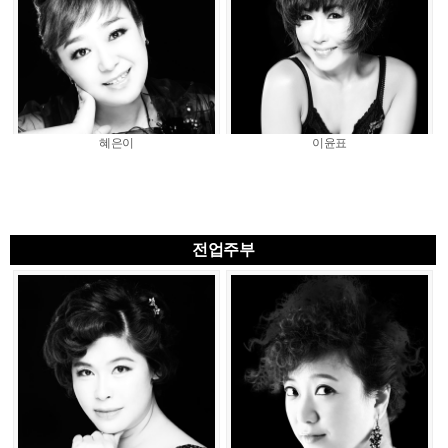
혜은이
이윤표
전업주부