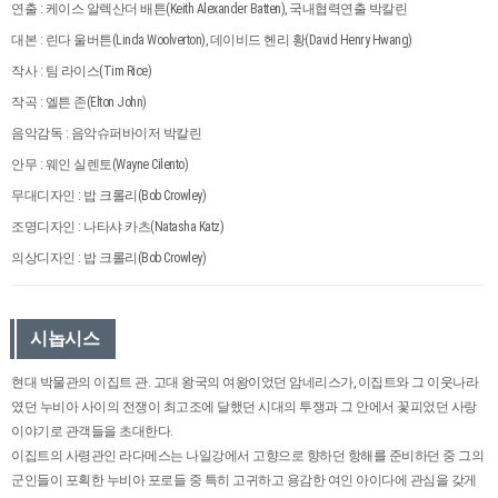
연출 : 케이스 알렉산더 배튼(Keith Alexander Batten), 국내협력연출 박칼린
대본 : 린다 울버튼(Linda Woolverton), 데이비드 헨리 황(David Henry Hwang)
작사 : 팀 라이스(Tim Rice)
작곡 : 엘튼 존(Elton John)
음악감독 : 음악슈퍼바이저 박칼린
안무 : 웨인 실렌토(Wayne Cilento)
무대디자인 : 밥 크롤리(Bob Crowley)
조명디자인 : 나타샤 카츠(Natasha Katz)
의상디자인 : 밥 크롤리(Bob Crowley)
시놉시스
현대 박물관의 이집트 관. 고대 왕국의 여왕이었던 암네리스가, 이집트와 그 이웃나라
였던 누비아 사이의 전쟁이 최고조에 달했던 시대의 투쟁과 그 안에서 꽃피었던 사랑
이야기로 관객들을 초대한다.
이집트의 사령관인 라다메스는 나일강에서 고향으로 향하던 항해를 준비하던 중 그의
군인들이 포획한 누비아 포로들 중 특히 고귀하고 용감한 여인 아이다에 관심을 갖게