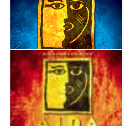
공연장
블루스퀘어 인터파크홀
출연진
윤공주
전나영
김우형
최재림
정선아
아이비
박시원
박성환
김선동
오세준
유승엽
강인영
강동주
계채영
곽대성
서재민
이승일
박래
찬
박종배
김현지
하유진
지새롬
심형준
김아름
박승일
정민희
전유리
김예인
이종원
전성혜
박선영
아이다
공연일시
2016-11-06 ~ 2017-03-11
공연장
샤롯데씨어터
출연진
윤공주
장은아
김우형
민우혁
아이비
이정화
성기윤
박성환
김덕환
김선동
강은일
백두산
이상준
최광희
강동주
서만석
김시영
유철
호
박종배
곽대성
김루나
하혜민
방미홍
김지민
지새롬
이수현
김수현
최원섭
정민희
김현지