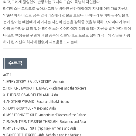
되고, 그에게 끊임없이 반항하는 그녀의 모습이 특별히 각인된다.
라다메스는 고향으로 돌아와 그의 누비아인 신하 메렙에게 지시해 아이다를 자신의
약혼녀이자 이집트 공주 암네리스에게 선물로 보낸다. 아이다가 누비아 공주임을 한
눈에 알아본 메렙에게 아이다는 자신의 신분을 감춰줄 것을 부탁하고, 아이다가 누비
아의 공주임을 알 리 없는 라다메스는 아이다에게 점점 끌리는 자신을 발견한다. 아이
다 또한 백성들을 구원해야 할 공주의 신분임에도 포로로 잡혀와 적국의 장군을 사랑
하게 된 자신의 처지에 한없이 괴로움을 느끼는데…
수록곡
ACT 1
1. EVERY STORY IS A LOVE STORY - Amneris
2. FORTUNE FAVORS THE BRAVE - Radames and the Soldiers
3. THE PAST OS ANOTHER LAND - Aida
4. ANOTHER PYRAMID - Zoser and the Ministers
5. HOW I KNOW YOU - Mereb and Aida
6. MY STRONGEST SUIT - Amneris and Women of the Palace
7. ENCHANTMENT PASSING THROUGH - Radames and Aida
8. MY STRONGEST SUIT (reprise) - Amneris and Aida
9. DANCE OF THE ROBE - Aida, Nehebka and the Nubians