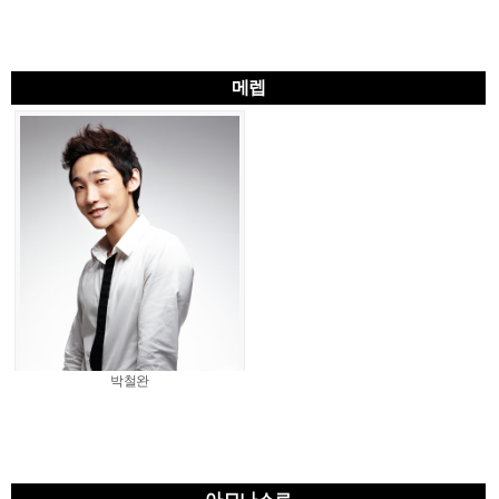
메렙
박철완