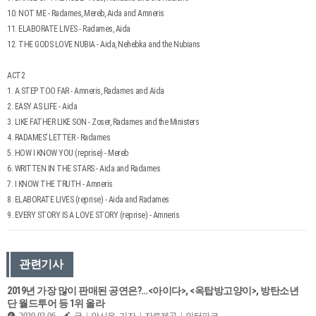
10. NOT ME - Radames, Mereb, Aida and Amneris
11. ELABORATE LIVES - Radames, Aida
12. THE GODS LOVE NUBIA - Aida, Nehebka and the Nubians
ACT2
1. A STEP TOO FAR - Amneris, Radames and Aida
2. EASY AS LIFE - Aida
3. LIKE FATHER LIKE SON - Zoser, Radames and the Ministers
4. RADAMES’ LETTER - Radames
5. HOW I KNOW YOU (reprise) - Mereb
6. WRITTEN IN THE STARS - Aida and Radames
7. I KNOW THE TRUTH - Amneris
8. ELABORATE LIVES (reprise) - Aida and Radames
9. EVERY STORY IS A LOVE STORY (reprise) - Amneris
관련기사
2019년 가장 많이 판매된 공연은?…<아이다>, <옥탑방고양이>, 방탄소년
단 월드투어 등 1위 올라
2020-02-06
글 | 안시은 기자 | 자료제공 | 인터파크