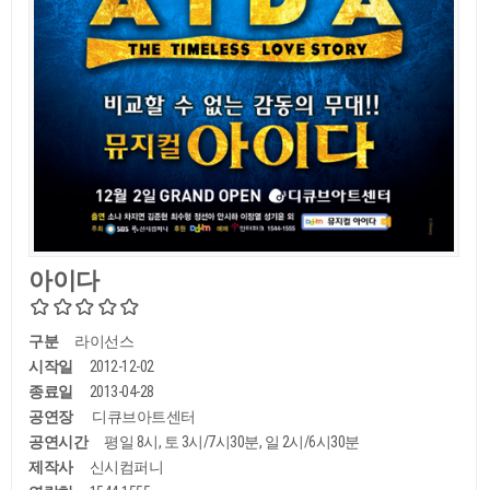
아이다
구분
라이선스
시작일
2012-12-02
종료일
2013-04-28
공연장
디큐브아트센터
공연시간
평일 8시, 토 3시/7시30분, 일 2시/6시30분
제작사
신시컴퍼니