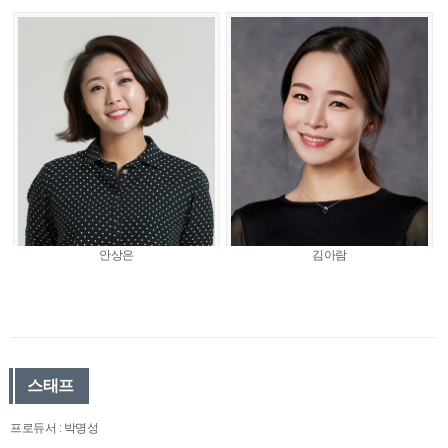
안상은
김아람
스태프
프로듀서 : 박명성