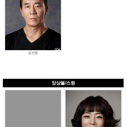
김선동
앙상블/스윙