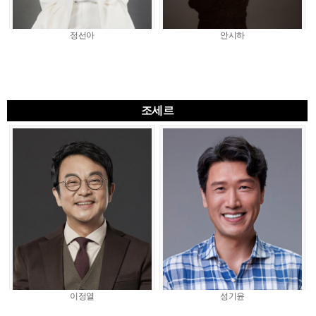
정선아
안시하
조세르
이정열
성기윤