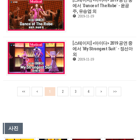
에서 `Dance of The Robe` - 윤공
주, 유승엽 외
2019-11-19
[스테이지] <아이다> 2019 공연 중
에서 `My Strongest Suit` - 정선아
외
2019-11-19
<<
<
1
2
3
4
>
>>
사진