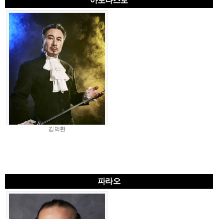
아모나스로
김덕환
파라오