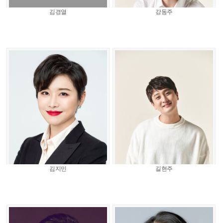
김경열
강동주
김지민
길현주