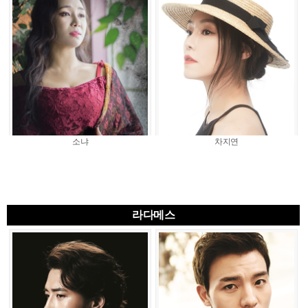
소냐
차지연
라다메스