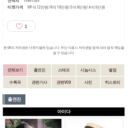
연락처
1544-1555
티켓가격
VIP석 12만원/ R석 10만원/ S석 8만원/ A석 6만원
1
본 DB의 저작권은 더뮤지컬에 있습니다. 무단 이용시 저작권법 등에 따라 법적 책임을
질 수 있습니다.
전체보기
출연진
스태프
시놉시스
별점
수록곡
관련기사
관련VOD
사진
히스토리
출연진
아이다