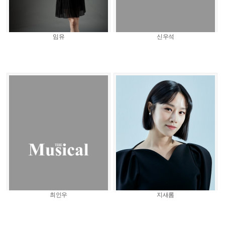
임유
신우석
최인우
지새롬