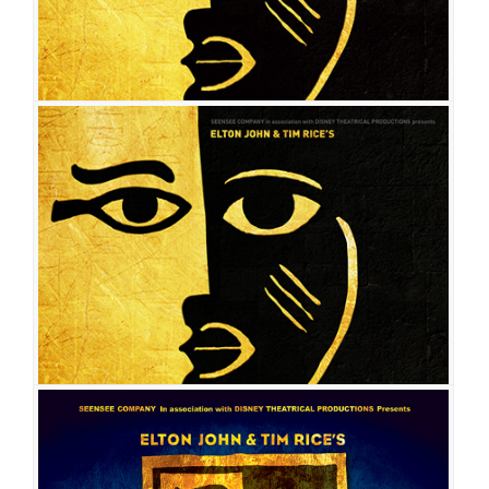
아이다
공연일시
2022-05-10 ~ 2022-08-07
공연장
블루스퀘어 신한카드홀
출연진
윤공주
전나영
김수하
김우형
최재림
아이비
민경아
박시원
박성환
유승엽
김선동
오세준
강인영
강동주
계채영
곽대성
서재민
이승
일
박래찬
박종배
김현지
하유진
지새롬
심형준
김아름
박승일
김아람
전성혜
정민희
전예나
김예인
이종원
아이다
공연일시
2019-11-13 ~ 2020-02-23