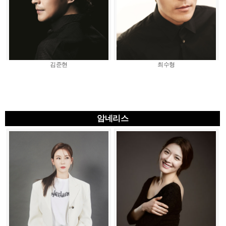
김준현
최수형
암네리스