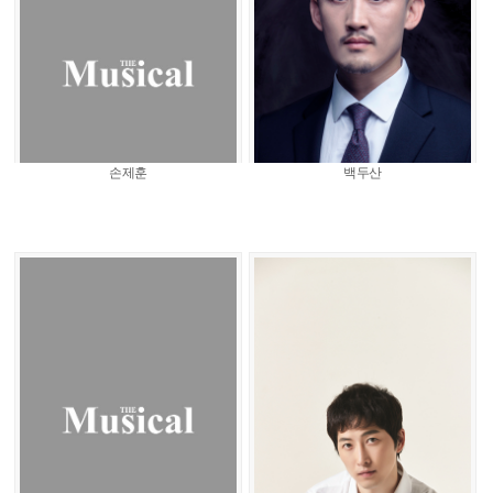
손제훈
백두산