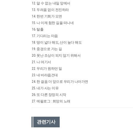
12. 알 수 없는 내일 앞에서
13. 두려움 없이 전진하라
14. 한번 기회가 오면
15. 나 이제 험한 길을 떠나네
16. 탈출
17. 기다리는 마음
18. 땅이 넓다 해도, 산이 높다 해도
19. 중경으로 가는 길
20. 못난 조상이 되지 않기 위해서
21. 나 여기서
22. 우리가 원하던 일
23. 내 바라옵건대
24. 한 걸음 더 앞으로 우리가 나아가면
25. 내가 사는 이유
26. 또 다른 장정의 시작
27. 에필로그 : 희망의 노래
관련기사