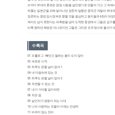
쓰까다 부대의 훈련은 점점 사람을 살인병기로 만들어 가고 그 속에서
뒤쫓는 일본군을 피해 달아나던 장준하 일행은 중국군 게릴라 부대와
장준하는 중경 임시정부로 향할 것을 결심하고 동지들과 6천리 대장
제비도 넘지 못한다는 파촉령을 넘어 도착한 중경에서 그들은 김구를 
비록 원하던 해방은 아니었지만 그들은 그리운 조국 땅으로 돌아가 또
수록곡
01. 프롤로그 : 빼앗긴 들에는 봄이 오지 않아
02. 새로운 시작
03. 하루도 편할 날이 없어 1
04. 내 마음속에 있는 것
05. 하루도 편할 날이 없어 2
06. 외면할 수 없는 것
07. 내가 가야할 길이라면
08. 작은 꿈
09. 살인자가 영웅이 되는 시대
10. 나의 사랑하는 것들아 이제는 안녕히
11. 바뀌지 않는 진리