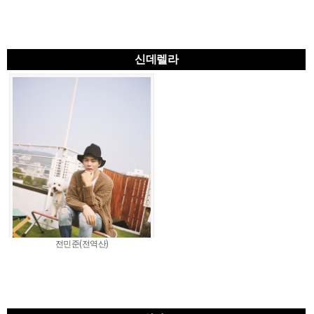
신데렐라
전민준(전역산)