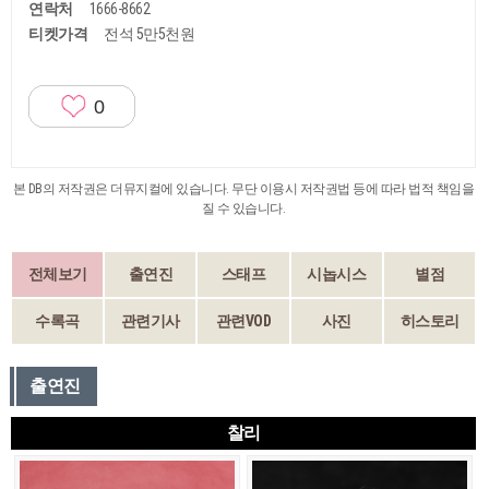
연락처
1666-8662
티켓가격
전석 5만5천원
0
본 DB의 저작권은 더뮤지컬에 있습니다. 무단 이용시 저작권법 등에 따라 법적 책임을
질 수 있습니다.
전체보기
출연진
스태프
시놉시스
별점
수록곡
관련기사
관련VOD
사진
히스토리
출연진
찰리