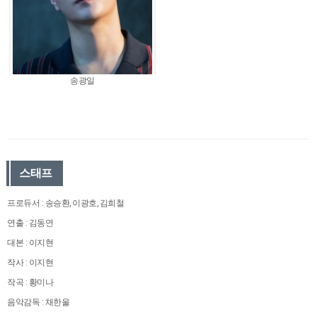
송광일
스태프
프로듀서 : 송승환, 이광호, 김희철
연출 : 김동연
대본 : 이지현
작사 : 이지현
작곡 : 황미나
음악감독 : 채한울