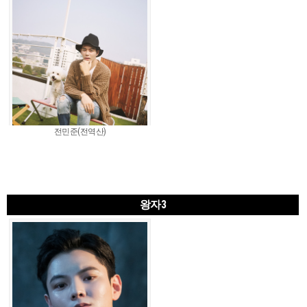
전민준(전역산)
왕자3