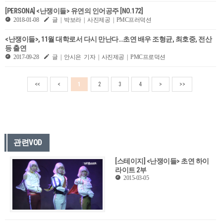
[PERSONA] <난쟁이들> 유연의 인어공주 [NO.172]
2018-01-08
글 | 박보라 | 사진제공 | PMC프러덕션
<난쟁이들>, 11월 대학로서 다시 만난다…초연 배우 조형균, 최호중, 전산
등 출연
2017-09-28
글 | 안시은 기자 | 사진제공 | PMC프로덕션
<<
<
1
2
3
4
>
>>
관련VOD
[스테이지] <난쟁이들> 초연 하이
라이트 2부
2015-03-05