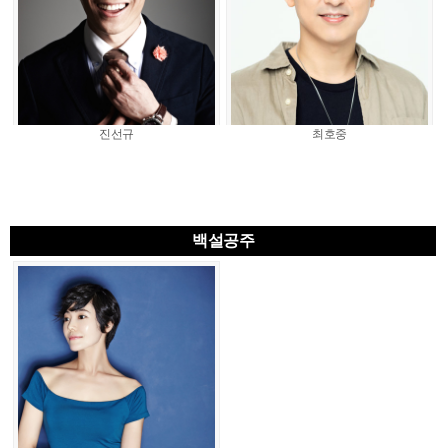
진선규
최호중
백설공주