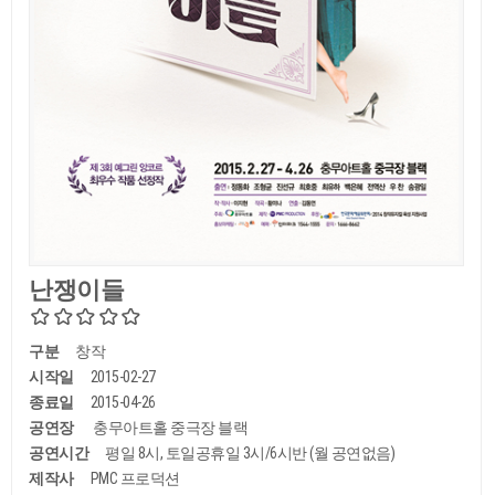
난쟁이들
구분
창작
시작일
2015-02-27
종료일
2015-04-26
공연장
충무아트홀 중극장 블랙
공연시간
평일 8시, 토일공휴일 3시/6시반 (월 공연없음)
제작사
PMC 프로덕션