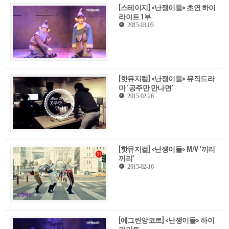
[스테이지] <난쟁이들> 초연 하이
라이트 1부
2015-03-05
[핫뮤지컬] <난쟁이들> 뮤직드라
마 ‘공주만 만나면’
2015-02-26
[핫뮤지컬] <난쟁이들> M/V ‘끼리
끼리’
2015-02-16
[예그린앙코르] <난쟁이들> 하이