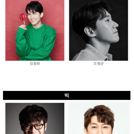
정동화
조형균
빅