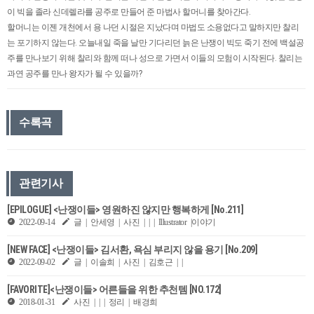
이 빅을 졸라 신데렐라를 공주로 만들어 준 마법사 할머니를 찾아간다.
할머니는 이젠 개천에서 용 나던 시절은 지났다며 마법도 소용없다고 말하지만 찰리
는 포기하지 않는다. 오늘내일 죽을 날만 기다리던 늙은 난쟁이 빅도 죽기 전에 백설공
주를 만나보기 위해 찰리와 함께 떠나 성으로 가면서 이들의 모험이 시작된다. 찰리는
과연 공주를 만나 왕자가 될 수 있을까?
수록곡
관련기사
[EPILOGUE] <난쟁이들> 영원하진 않지만 행복하게 [No.211]
2022-09-14
글 | 안세영 | 사진 | | | Illustrator |이야기
[NEW FACE] <난쟁이들> 김서환, 욕심 부리지 않을 용기 [No.209]
2022-09-02
글 | 이솔희 | 사진 | 김호근 | |
[FAVORITE]<난쟁이들> 어른들을 위한 추천템 [NO.172]
2018-01-31
사진 | | | 정리 | 배경희