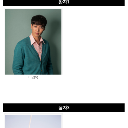
왕자1
이경욱
왕자2