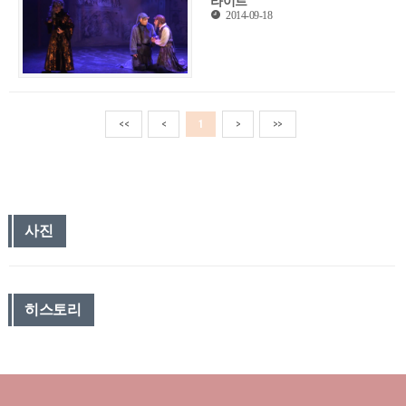
라이트
2014-09-18
<<
<
1
>
>>
사진
히스토리