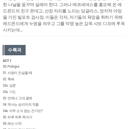
한 나날을 꿈꾸며 설레어 한다. 그러나 메르세데스를 흠모해 온 에
드몬드의 친구 몬데고, 선장 자리를 노리는 당글라스, 정치적 야망
을 가진 빌포트 검사장, 이들은 각자, 자기들의 욕망을 취하기 위해
에드몬드에게 누명을 씌우고 그를 악명 높은 감옥 샤또 디프에 투옥
시키는데...
수록곡
ACT 1
00. Prologue
01. 사랑이 진실할 때
02. 축배
02a. 심문
03a. 기도
03. 언제나 그대 곁에
04. 역사는 승리자의 작품
04a. 아무 소식 없는 건가요?
05. 하루 하루 죽어가
06. 레슨 시작