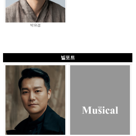
박유겸
빌포트