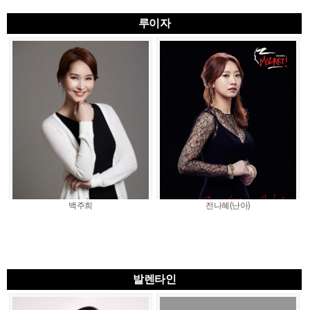
루이자
백주희
전나혜(난아)
발렌타인