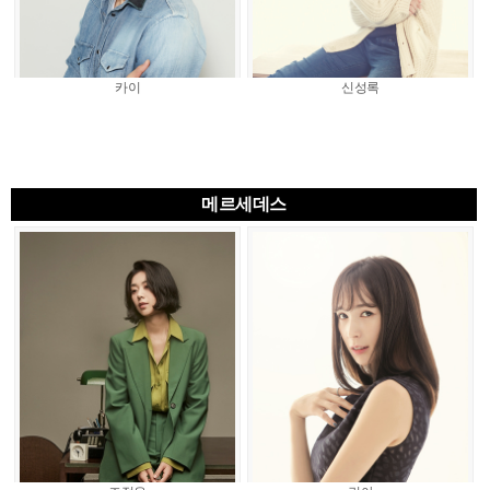
카이
신성록
메르세데스