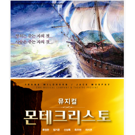
몬테크리스토
공연일시
2020-11-14 ~ 2021-03-07
공연장
LG아트센터
출연진
엄기준
카이
신성록
옥주현
린아
이지혜
최민철
김준현
강태
을
이종문
문성혁
최성원
임별
이상준
이한밀
김영주
전수미
박준휘
신
재범
윤조
임예진
최지혜
몬테크리스토
공연일시
2013-06-07 ~ 2013-08-04
공연장
충무아트홀 대극장
출연진
류정한
임태경
엄기준
김승대
윤공주
정재은
최민철
조휘
박
철호
조원희
장대웅
백주희
김상아
신현묵
이정화
조성지
서은광