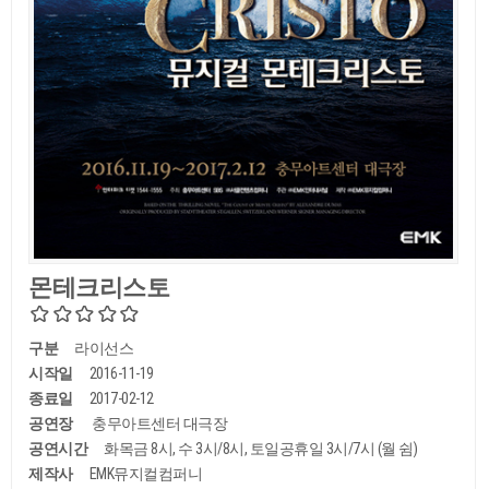
몬테크리스토
구분
라이선스
시작일
2016-11-19
종료일
2017-02-12
공연장
충무아트센터 대극장
공연시간
화목금 8시, 수 3시/8시, 토일공휴일 3시/7시 (월 쉼)
제작사
EMK뮤지컬컴퍼니