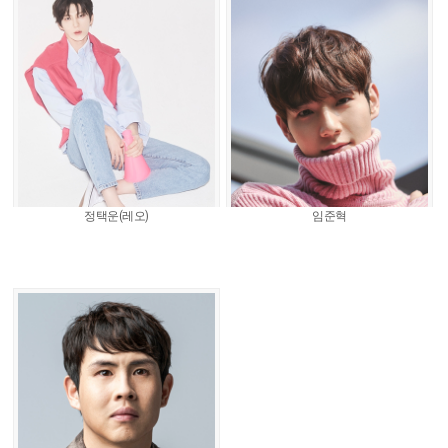
정택운(레오)
임준혁