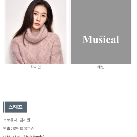
최서연
해빈
스태프
프로듀서 : 김지원
연출 : 로버트 요한슨
대본 : 잭 머피(Jack Murphy)