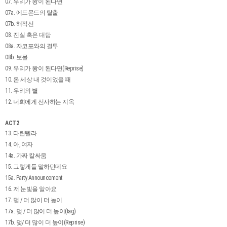
07. 우리가 왕이 된다면
07a. 에드몬드의 탈출
07b. 해적선
08. 진실 혹은 대담
08a. 자코포와의 결투
08b. 보물
09. 우리가 왕이 된다면(Reprise)
10. 온 세상 내 것이었을 때
11. 우리의 별
12. 너희에게 선사하는 지옥
ACT2
13. 타란텔라
14. 아, 여자
14a. 가짜 칼싸움
15. 그렇게들 말하던데요
15a. Party Announcement
16. 저 눈빛을 알아요
17. 덫 / 더 많이 더 높이
17a. 덫 / 더 많이 더 높이(tag)
17b. 덫/ 더 많이 더 높이(Reprise)