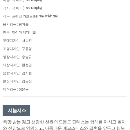
작사 : 잭 머피(Jack Murphy)
작곡 : 프랭크 와일드혼(Frank Wildhorn)
음악감독 : 원미솔
안무 : 제이미 맥다니엘
무대디자인 : 서숙진
조명디자인 : 구윤영
영상디자인 : 송승규
의상디자인 : 한정임
음향디자인 : 김지현
분장디자인 : 김유선
제작감독 : 정은용
시놉시스
촉망 받는 젊고 선량한 선원 에드몬드 단테스는 항해를 마치고 돌아
와 선장으로 임명되고, 아름다운 메르스데스와 결혼을 앞두고 행복