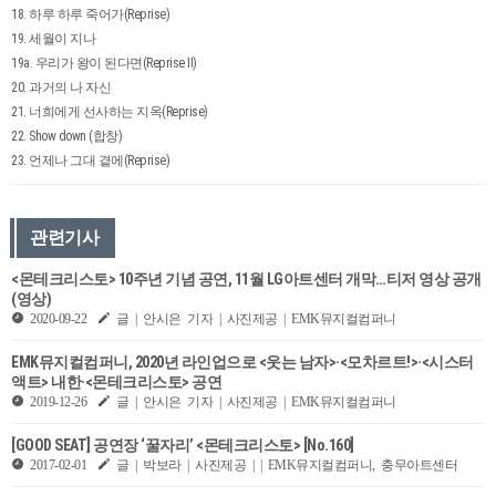
18. 하루 하루 죽어가(Reprise)
19. 세월이 지나
19a. 우리가 왕이 된다면(Reprise II)
20. 과거의 나 자신
21. 너희에게 선사하는 지옥(Reprise)
22. Show down (합창)
23. 언제나 그대 곁에(Reprise)
관련기사
<몬테크리스토> 10주년 기념 공연, 11월 LG아트센터 개막…티저 영상 공개
(영상)
2020-09-22
글 | 안시은 기자 | 사진제공 | EMK뮤지컬컴퍼니
EMK뮤지컬컴퍼니, 2020년 라인업으로 <웃는 남자>·<모차르트!>·<시스터
액트> 내한·<몬테크리스토> 공연
2019-12-26
글 | 안시은 기자 | 사진제공 | EMK뮤지컬컴퍼니
[GOOD SEAT] 공연장 ‘꿀자리’ <몬테크리스토> [No.160]
2017-02-01
글 | 박보라 | 사진제공 | | EMK뮤지컬컴퍼니, 충무아트센터