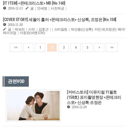
[IT ITEM] <몬테크리스토> MD [No.160]
2016-12-13
글 | 안세영 | 사진제공 |
[COVER STORY] 세월이 흘러 <몬테크리스토> 신성록, 조정은 [No.158]
2016-11-30
글 | 박보라 | 사진 | 김호근 | | 스타일링 | 박선용(신성록) 이민규(조정은) 헤어/
메이크업 | 이창은(브랜드M)
<<
<
1
2
3
4
5
>
>>
관련VOD
[커버스토리] 더뮤지컬 11월호
(158호) 표지촬영현장 <몬테크리
스토> 신성록·조정은
2016-12-29