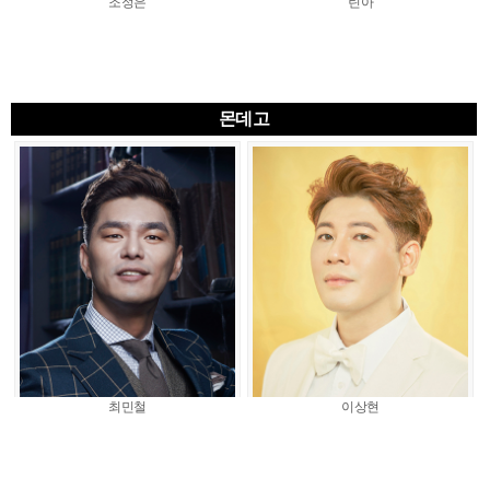
조정은
린아
몬데고
최민철
이상현