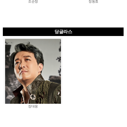
조순창
정동효
당글라스
장대웅