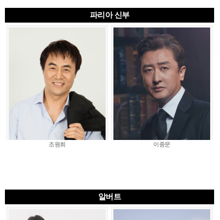
파리아 신부
조원희
이종문
알버트