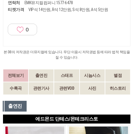
연락처
EMK뮤지컬컴퍼니 1577-6478
티켓가격
VIP석 14만원, R석 12만원, S석 8만원, A석 5만원
0
본 DB의 저작권은 더뮤지컬에 있습니다. 무단 이용시 저작권법 등에 따라 법적 책임을
질 수 있습니다.
전체보기
출연진
스태프
시놉시스
별점
수록곡
관련기사
관련VOD
사진
히스토리
출연진
에드몬드 단테스/몬테크리스토