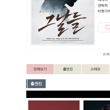
연락처
티켓가
본 D
전체보기
출연진
스태프
출연진