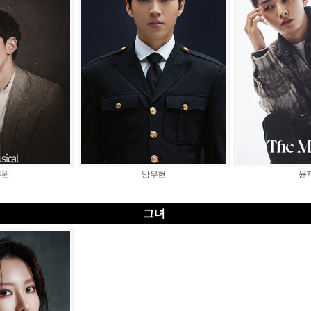
주완
남우현
윤
그녀