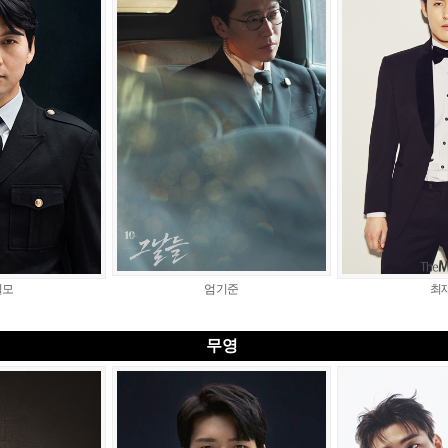
필모
엄기준
최
무영