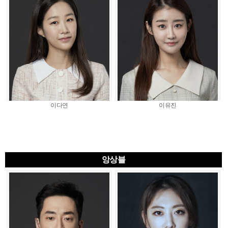
이다연
이유진
앙상블