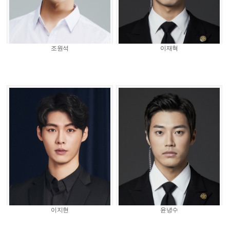
조원석
이재혁
이지현
윤녕수