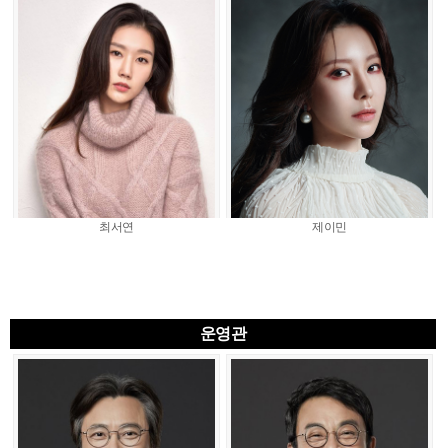
최서연
제이민
운영관