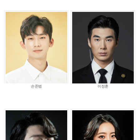
손준범
이정훈