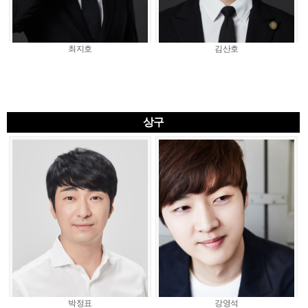
최지호
김산호
상구
박정표
강영석