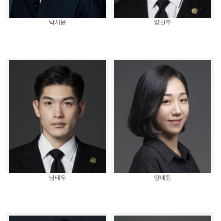
박시윤
양찬주
남태우
양예원