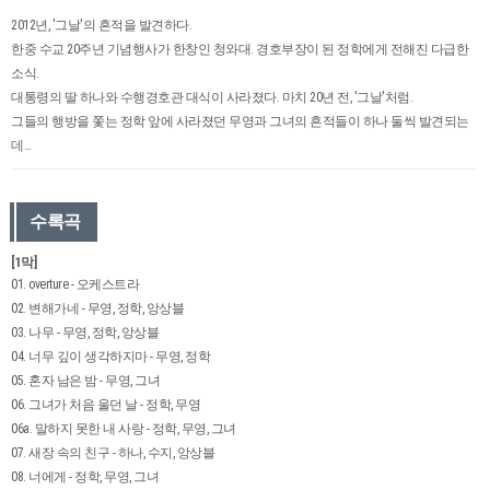
2012년, '그날'의 흔적을 발견하다.
한중 수교 20주년 기념행사가 한창인 청와대. 경호부장이 된 정학에게 전해진 다급한
소식.
대통령의 딸 하나와 수행경호관 대식이 사라졌다. 마치 20년 전, '그날'처럼.
그들의 행방을 쫓는 정학 앞에 사라졌던 무영과 그녀의 흔적들이 하나 둘씩 발견되는
데…
수록곡
[1막]
01. overture - 오케스트라
02. 변해가네 - 무영, 정학, 앙상블
03. 나무 - 무영, 정학, 앙상블
04. 너무 깊이 생각하지마 - 무영, 정학
05. 혼자 남은 밤 - 무영, 그녀
06. 그녀가 처음 울던 날 - 정학, 무영
06a. 말하지 못한 내 사랑 - 정학, 무영, 그녀
07. 새장 속의 친구 - 하나, 수지, 앙상블
08. 너에게 - 정학, 무영, 그녀