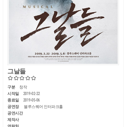
그날들
구분
창작
시작일
2019-02-22
종료일
2019-05-06
공연장
블루스퀘어 인터파크홀
공연시간
제작사
연락처