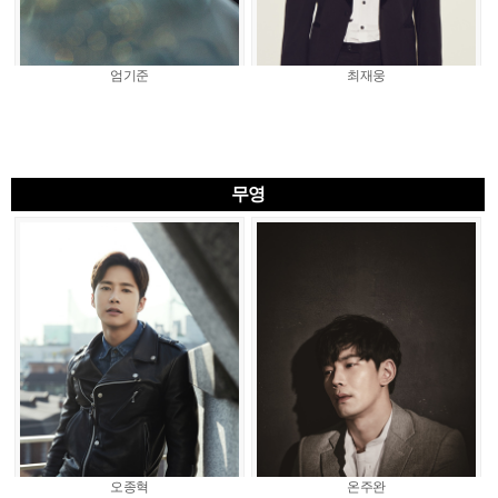
엄기준
최재웅
무영
오종혁
온주완