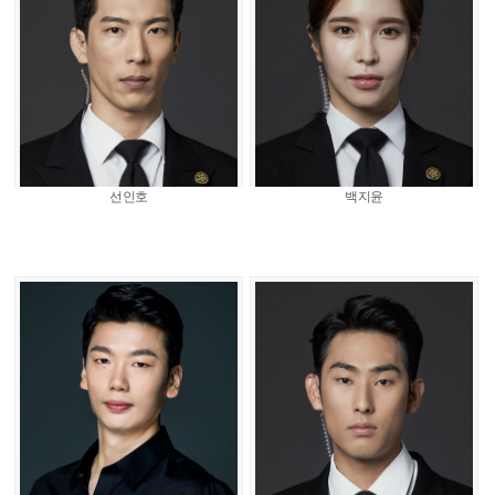
선인호
백지윤