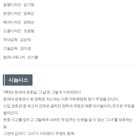
음향디자인 : 김기영
분장디자인 : 양희선
헤어디자인 : 양희선
소품디자인 : 조윤형
무대감독 : 김상덕
기술감독 : 김미경
컴퍼니매니저 : 조기쁨
시놉시스
1992년 청와대 경호실, '그날'은 그렇게 시작되었다.
청와대 경호관이 된 정학은 자신과는 다른 자유분방한 동기 무영을 만난다.
신입 경호관 중 최고의 인재로 꼽히던 정학과 무영은 때론 라이벌이자, 친구로 우정을
쌓아간다.
한중 수교를 앞두고 그들에게 내려진 첫 임무는 신분을 알 수 없는 '그녀'를 보호하는
일.
그런데 갑자기 '그녀'가 사라졌다. 무영도 함께.