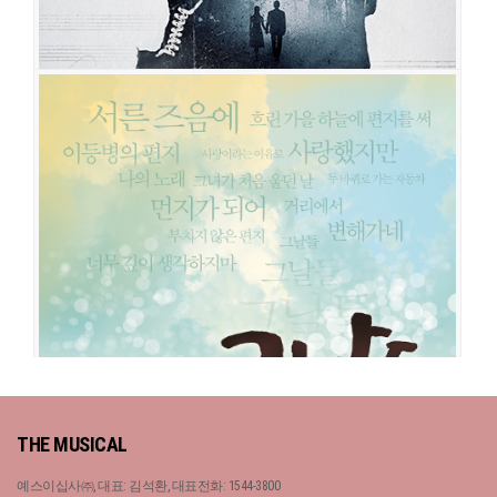
그날들
공연일시
2023-07-12 ~ 2023-09-03
공연장
예술의전당 오페라극장
출연진
유준상
이건명
오만석
엄기준
오종혁
지창욱
김건우
영재
김
지현
최서연
제이민
서현철
이정열
고창석
이진희
김보정
최지호
김산호
박정표
손우민
곽나윤
홍유정
이자영
그날들
THE MUSICAL
공연일시
2020-11-13 ~ 2021-02-07
공연장
충무아트센터 대극장
예스이십사㈜, 대표: 김석환, 대표전화: 1544-3800