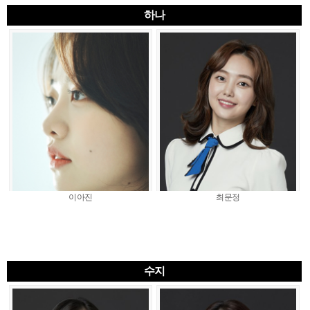
하나
이아진
최문정
수지