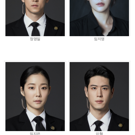
정영일
임지영
임지은
이혁