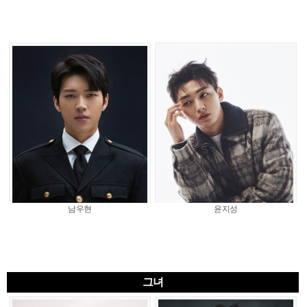
남우현
윤지성
그녀