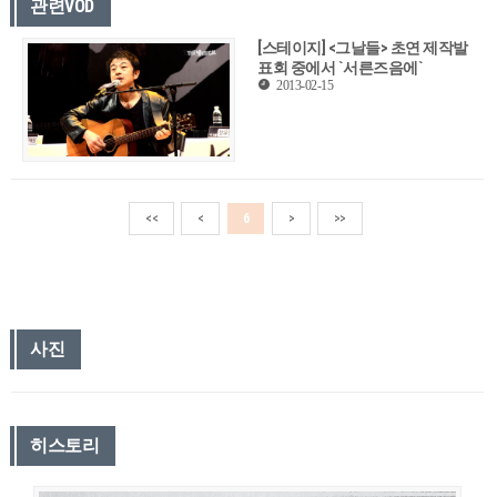
관련VOD
[스테이지] <그날들> 초연 제작발
표회 중에서 `서른즈음에`
2013-02-15
<<
<
6
>
>>
사진
히스토리