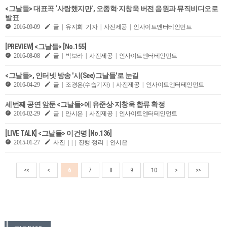
<그날들> 대표곡 ‘사랑했지만’, 오종혁·지창욱 버전 음원과 뮤직비디오로
발표
2016-09-09
글 | 유지희 기자 | 사진제공 | 인사이트엔터테인먼트
[PREVIEW] <그날들> [No.155]
2016-08-08
글 | 박보라 | 사진제공 | 인사이트엔터테인먼트
<그날들>, 인터넷 방송 '시(See)그날들'로 눈길
2016-04-29
글 | 조경은(수습기자) | 사진제공 | 인사이트엔터테인먼트
세번째 공연 앞둔 <그날들>에 유준상·지창욱 합류 확정
2016-02-29
글 | 안시은 | 사진제공 | 인사이트엔터테인먼트
[LIVE TALK] <그날들> 이건명 [No.136]
2015-01-27
사진 | | | 진행·정리 | 안시은
<<
<
6
7
8
9
10
>
>>