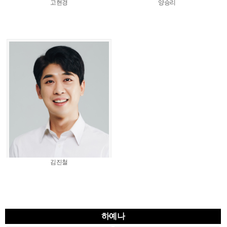
고현경
양승리
김진철
하예나