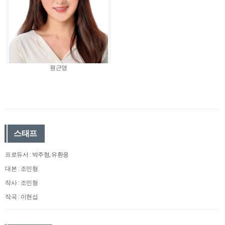
원근영
스태프
프로듀서 : 박주형, 유환웅
대본 : 조민형
작사 : 조민형
작곡 : 이현섭