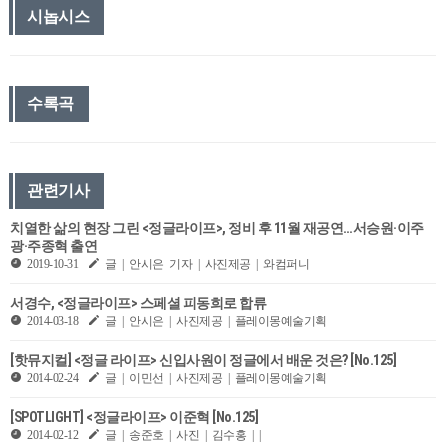
시놉시스
수록곡
관련기사
치열한 삶의 현장 그린 <정글라이프>, 정비 후 11월 재공연…서승원·이주
광·주종혁 출연
2019-10-31
글 | 안시은 기자 | 사진제공 | 와컴퍼니
서경수, <정글라이프> 스페셜 피동희로 합류
2014-03-18
글 | 안시은 | 사진제공 | 플레이몽예술기획
[핫뮤지컬] <정글 라이프> 신입사원이 정글에서 배운 것은? [No.125]
2014-02-24
글 | 이민선 | 사진제공 | 플레이몽예술기획
[SPOTLIGHT] <정글라이프> 이준혁 [No.125]
2014-02-12
글 | 송준호 | 사진 | 김수홍 | |