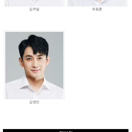
김주일
유동훈
김영진