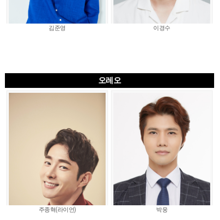
김준영
이경수
오레오
주종혁(라이언)
박웅