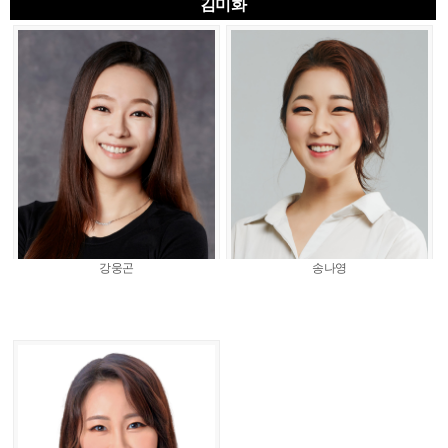
김미화
강웅곤
송나영