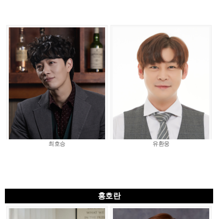
최호승
유환웅
홍호란