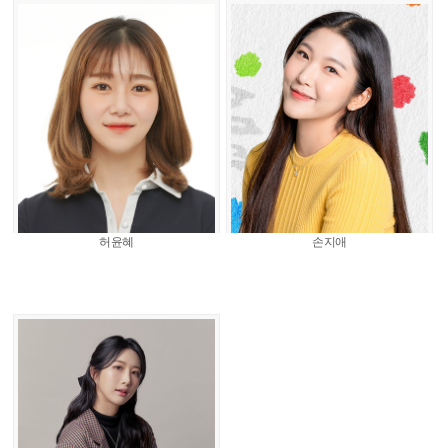
허윤혜
손지애