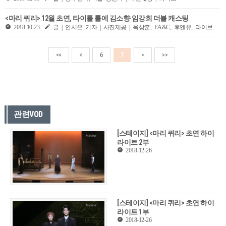
<마리 퀴리> 12월 초연, 타이틀 롤에 김소향·임강희 더블 캐스팅
2018-10-23
글 | 안시은 기자 | 사진제공 | 옥상훈, EA&C, 후앤유, 라이브
<<
<
6
7
>
>>
관련VOD
[스테이지] <마리 퀴리> 초연 하이
라이트 2부
2018-12-26
[스테이지] <마리 퀴리> 초연 하이
라이트 1부
2018-12-26