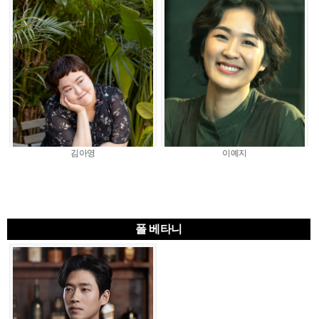
김아영
이예지
폴 베타니