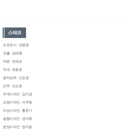
스태프
프로듀서 : 강병원
연출 : 김태형
대본 : 천세은
작곡 : 최종윤
음악감독 : 신은경
안무 : 신선호
무대디자인 : 김미경
조명디자인 : 이주원
의상디자인 : 홍문기
음향디자인 : 권지휘
분장디자인 : 정지윤