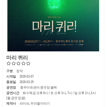
마리 퀴리
구분
창작
시작일
2020-02-07
종료일
2020-03-29
공연장
충무아트센터 중극장 블랙
공연시간
화수목금 오후 8시 / 토 오후 3시, 7시 / 일 오후 2시, 6시
(월 공연 없음)
제작사
라이브, 우리별이야기