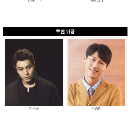
김히어라
이봄소리
루벤 뒤퐁
김찬호
양승리