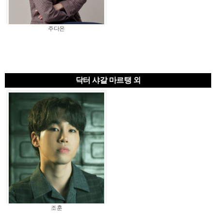
주다온
닥터 샤갈 마르탱 외
조훈