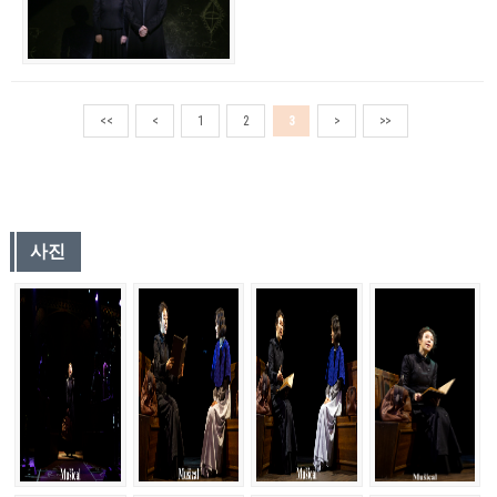
<<
<
1
2
3
>
>>
사진