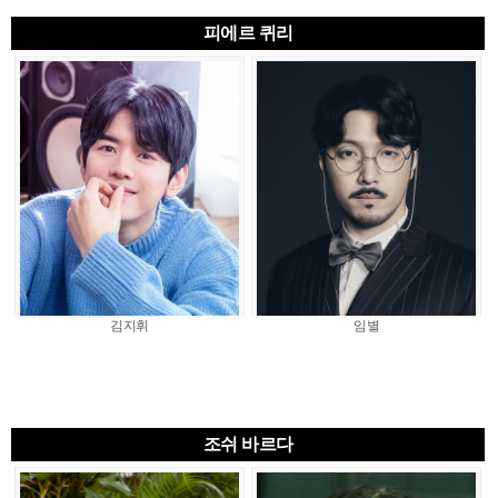
피에르 퀴리
김지휘
임별
조쉬 바르다