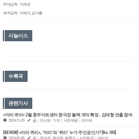
무대감독 : 이재은
제작감독 : 이예지, 김아름
시놉시스
수록곡
관련기사
<마리 퀴리> 2월 충무아트센터 중극장 블랙 개막 확정…김태형 연출 참여
2019-11-29
글 | 안시은 기자 | 사진제공 | 라이브
[REVIEW] <마리 퀴리>, ‘마리’와 ‘퀴리’ 누가 주인공인가? [No.185]
2019-02-08
글 | 정수연 뮤지컬 평론가 | 사진제공 | 라이브