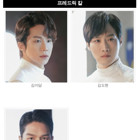
프레드릭 칼
김이담
김도현