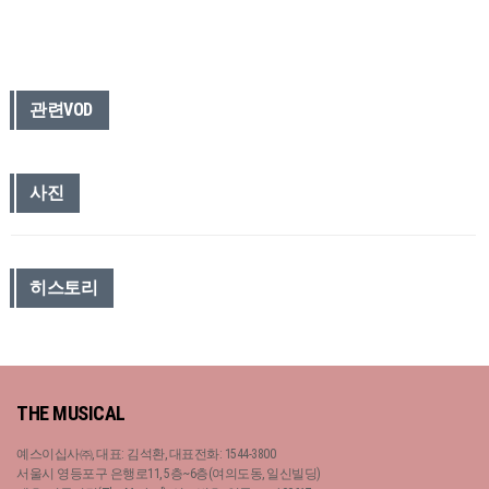
관련VOD
사진
히스토리
THE MUSICAL
예스이십사㈜, 대표: 김석환, 대표전화: 1544-3800
서울시 영등포구 은행로11, 5층~6층(여의도동, 일신빌딩)