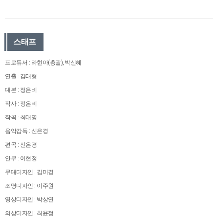
스태프
프로듀서 : 라현아(총괄), 박신혜
연출 : 김태형
대본 : 정은비
작사 : 정은비
작곡 : 최대명
음악감독 : 신은경
편곡 : 신은경
안무 : 이현정
무대디자인 : 김미경
조명디자인 : 이주원
영상디자인 : 박상연
의상디자인 : 최윤정