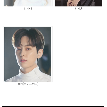
김바다
김지온
동현(보이프렌드)