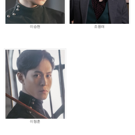
이승현
조풍래
이형훈