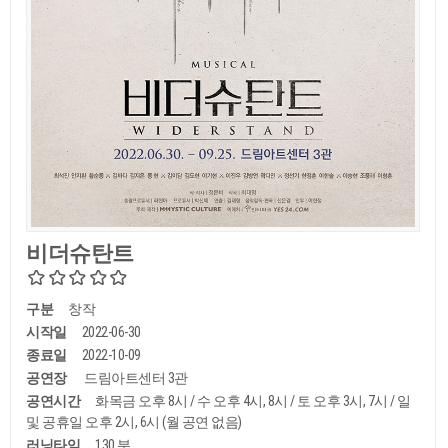
비더슈탄트
구분
창작
시작일
2022-06-30
종료일
2022-10-09
공연장
드림아트센터 3관
공연시간
화목금 오후 8시 / 수 오후 4시, 8시 / 토 오후 3시, 7시 / 일
및 공휴일 오후 2시, 6시 (월 공연 없음)
러닝타임
130 분