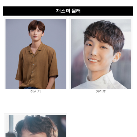
재스퍼 뮬러
정선기
한정훈