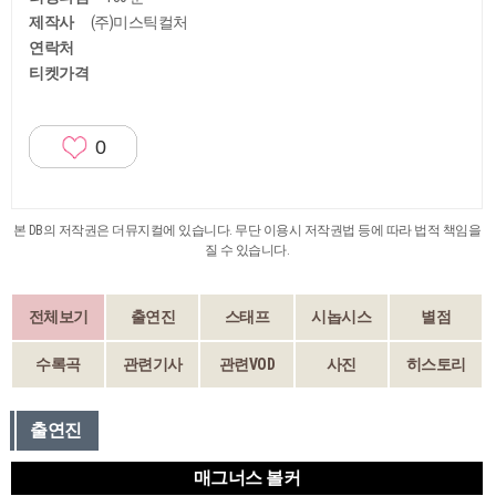
제작사
(주)미스틱컬처
연락처
티켓가격
0
본 DB의 저작권은 더뮤지컬에 있습니다. 무단 이용시 저작권법 등에 따라 법적 책임을
질 수 있습니다.
전체보기
출연진
스태프
시놉시스
별점
수록곡
관련기사
관련VOD
사진
히스토리
출연진
매그너스 볼커