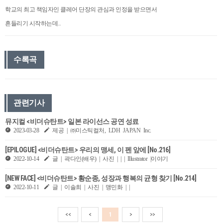
학교의 최고 책임자인 클레어 단장의 관심과 인정을 받으면서
흔들리기 시작하는데…
수록곡
관련기사
뮤지컬 <비더슈탄트> 일본 라이선스 공연 성료
2023-03-28
제공 | ㈜미스틱컬처, LDH JAPAN Inc.
[EPILOGUE] <비더슈탄트> 우리의 맹세, 이 펜 앞에 [No.216]
2022-10-14
글 | 곽다인(배우) | 사진 | | | Illustrator |이야기
[NEW FACE] <비더슈탄트> 황순종, 성장과 행복의 균형 찾기 [No.214]
2022-10-11
글 | 이솔희 | 사진 | 맹민화 | |
<<
<
1
>
>>