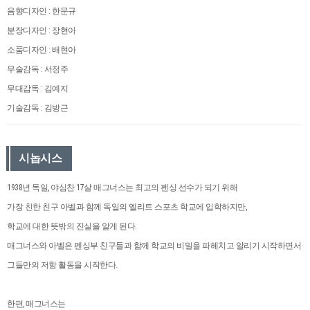
음향디자인 : 한문규
분장디자인 : 장현아
소품디자인 : 배현아
무술감독 : 서정주
무대감독 : 김예지
기술감독 : 김방근
시놉시스
1938년 독일, 야심찬 17살 매그너스는 최고의 펜싱 선수가 되기 위해
가장 친한 친구 아벨과 함께 독일의 엘리트 스포츠 학교에 입학하지만,
학교에 대한 뜻밖의 진실을 알게 된다.
매그너스와 아벨은 펜싱부 친구들과 함께 학교의 비밀을 파헤치고 알리기 시작하면서
그들만의 저항 활동을 시작한다.
한편, 매그너스는