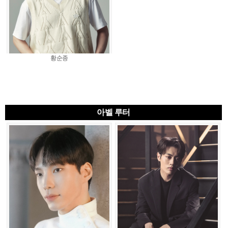
황순종
아벨 루터