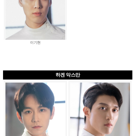
이기현
하겐 악스만