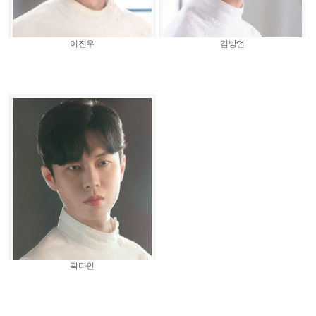
이진우
김방언
곽다인