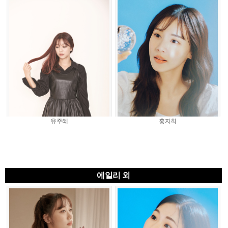
유주혜
홍지희
에일리 외