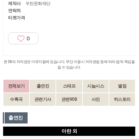
제작사
우란문화재단
연락처
티켓가격
0
본 DB의 저작권은 더뮤지컬에 있습니다. 무단 이용시 저작권법 등에 따라 법적 책임을
질 수 있습니다.
전체보기
출연진
스태프
시놉시스
별점
수록곡
관련기사
관련VOD
사진
히스토리
출연진
아란 외