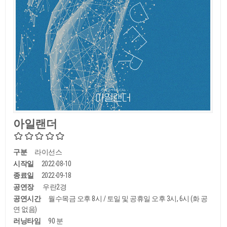
아일랜더
구분
라이선스
시작일
2022-08-10
종료일
2022-09-18
공연장
우란2경
공연시간
월수목금 오후 8시 / 토일 및 공휴일 오후 3시, 6시 (화 공
연 없음)
러닝타임
90 분