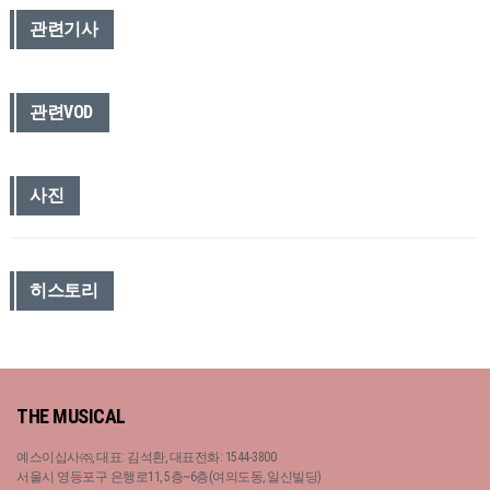
관련기사
관련VOD
사진
히스토리
THE MUSICAL
예스이십사㈜, 대표: 김석환, 대표전화: 1544-3800
서울시 영등포구 은행로11, 5층~6층(여의도동, 일신빌딩)