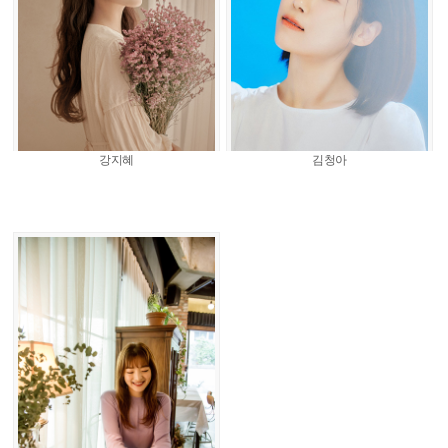
강지혜
김청아