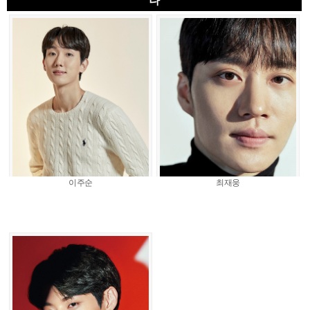
나
이주순
최재웅