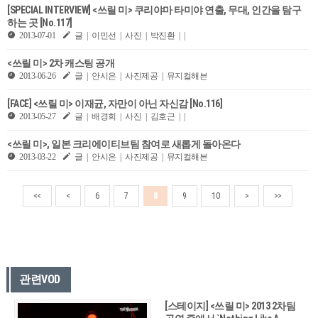
[SPECIAL INTERVIEW] <쓰릴 미> 쿠리야마 타미야 연출, 무대, 인간을 탐구
하는 곳 [No.117]
2013-07-01
글 | 이민선 | 사진 | 박진환 | |
<쓰릴 미> 2차 캐스팅 공개
2013-06-26
글 | 안시은 | 사진제공 | 뮤지컬해븐
[FACE] <쓰릴 미> 이재균, 자만이 아닌 자신감 [No.116]
2013-05-27
글 | 배경희 | 사진 | 김호근 | |
<쓰릴 미>, 일본 크리에이티브팀 참여로 새롭게 돌아온다
2013-03-22
글 | 안시은 | 사진제공 | 뮤지컬해븐
<<
<
6
7
8
9
10
>
>>
관련VOD
[스테이지] <쓰릴 미> 2013 2차팀