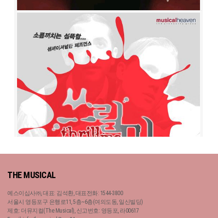
쓰릴 미
공연일시
2008-06-28 ~ 2008-10-12
공연장
충무아트홀 소극장 블랙
출연진
류정한
김우형
이창용
김무열
강동호
THE MUSICAL
예스이십사㈜, 대표: 김석환, 대표전화: 1544-3800
서울시 영등포구 은행로11, 5층~6층(여의도동, 일신빌딩)
제호: 더뮤지컬(The Musical), 신고번호: 영등포, 라00617