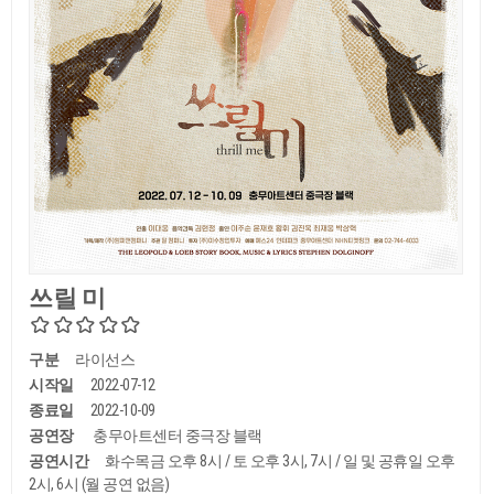
쓰릴 미
구분
라이선스
시작일
2022-07-12
종료일
2022-10-09
공연장
충무아트센터 중극장 블랙
공연시간
화수목금 오후 8시 / 토 오후 3시, 7시 / 일 및 공휴일 오후
2시, 6시 (월 공연 없음)