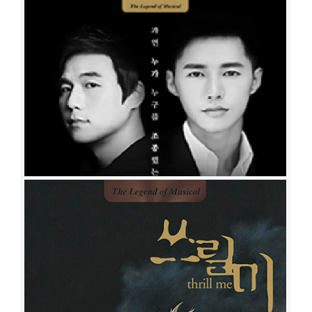
쓰릴 미
공연일시
2014-12-10 ~ 2015-03-01
공연장
대명문화공장 2관 라이프웨이홀
출연진
강필석
정동화
백형훈
김재범
에녹
원우준
김도빈
신성민
송
원근
쓰릴 미
공연일시
2014-08-08 ~ 2014-10-26
공연장
유니플렉스 2관
출연진
정동화
신성민
전성우
정욱진
에녹
송원근
이재균
정상윤
임
병근