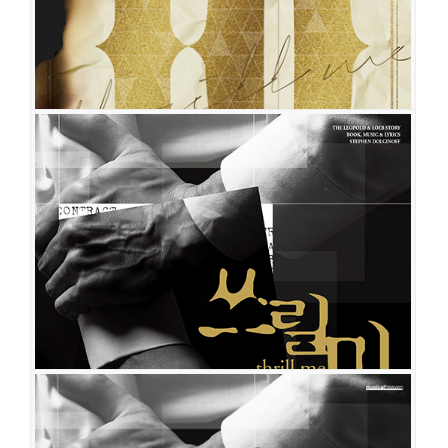
쓰릴 미
공연일시
2019-12-10 ~ 2020-03-01
공연장
예스24스테이지 2관
출연진
양지원
김현진
김우석
이해준
구준모
노윤
쓰릴 미