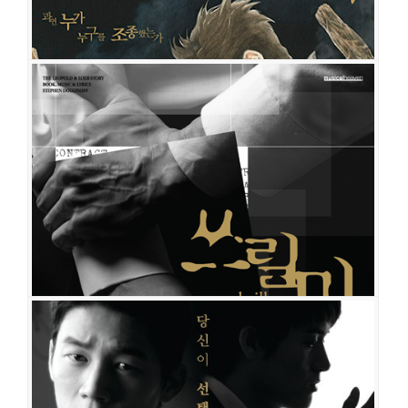
쓰릴 미-2차팀
공연일시
2013-07-23 ~ 2013-10-06
공연장
더스테이지
출연진
오종혁
박영수
신성민
정상윤
임병근
이동하
쓰릴 미-1차팀
공연일시
2013-05-17 ~ 2013-07-21