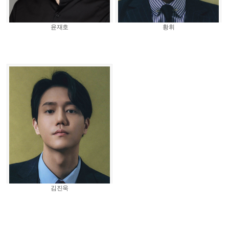
윤재호
황휘
김진욱