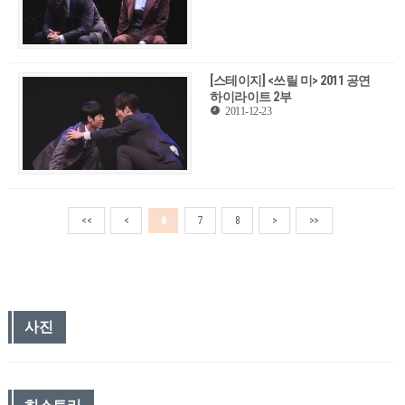
[스테이지] <쓰릴 미> 2011 공연
하이라이트 2부
2011-12-23
<<
<
6
7
8
>
>>
사진