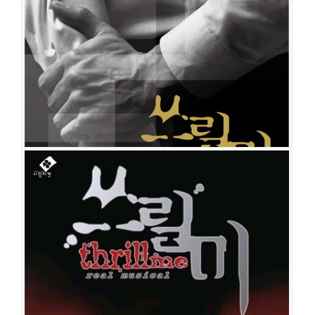
쓰릴 미
공연일시
2010-05-12 ~ 2010-11-14
공연장
더스테이지
출연진
최재웅
김재범
최수형
강하늘(김하늘)
김무열
최지호
조성윤
지창욱
오종혁
이지훈
쓰릴 미
공연일시
2009-03-07 ~ 2009-05-24
공연장
더스테이지
출연진
강필석
정상윤
김우형
김산호
강하늘(김하늘)