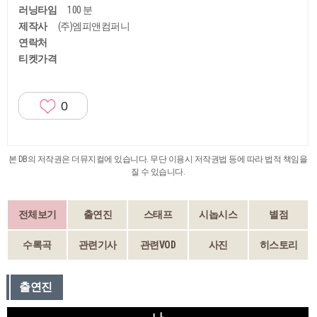
러닝타임
100 분
제작사
(주)엠피앤컴퍼니
연락처
티켓가격
0
본 DB의 저작권은 더뮤지컬에 있습니다. 무단 이용시 저작권법 등에 따라 법적 책임을
질 수 있습니다.
전체보기
출연진
스태프
시놉시스
별점
수록곡
관련기사
관련VOD
사진
히스토리
출연진