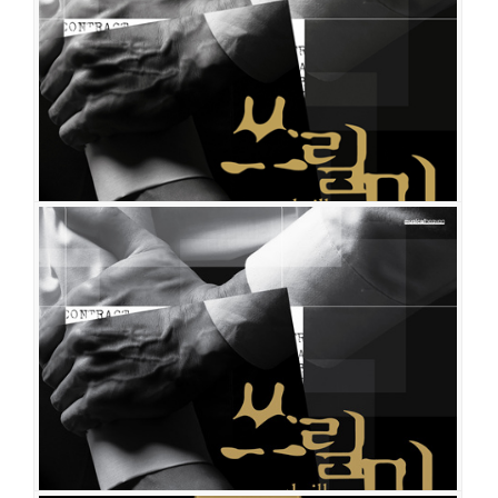
공연일시
2017-02-14 ~ 2017-05-28
공연장
백암아트홀
출연진
강필석
최재웅
정상윤
김재범
이창용
정욱진
김무열
이율
정
상윤
정동화
에녹
송원근
오성민
이범재
쓰릴 미
공연일시
2016-02-19 ~ 2016-06-12
공연장
DCF대명문화공장 2관 라이프웨이홀
출연진
임병근
정동화
강동호
정욱진
강영석
이상이