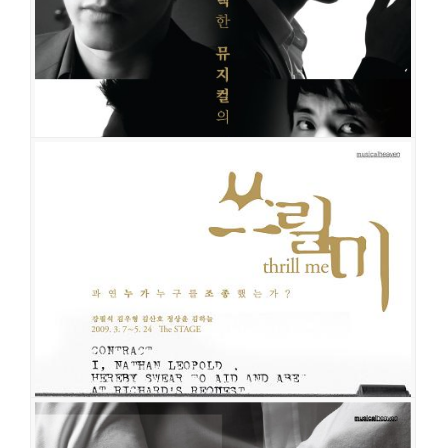
공연장
더스테이지
출연진
정상윤
전성우
송원근
이재균
쓰릴 미
공연일시
2011-11-29 ~ 2012-02-26
공연장
충무아트홀 블랙
출연진
김재범
정상윤
전성우
손승원
장승조(장현덕)
원우준
윤소호