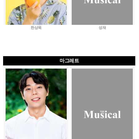
한상욱
성재
마그레트