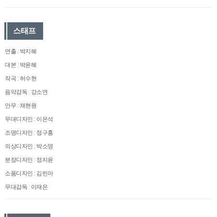
스태프
연출 : 박지혜
대본 : 박윤혜
작곡 : 허수현
음악감독 : 강소연
안무 : 채현원
무대디자인 : 이은석
조명디자인 : 정구홍
의상디자인 : 박소영
분장디자인 : 정지윤
소품디자인 : 김린아
무대감독 : 이재은