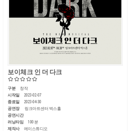
보이체크 인 더 다크
구분
창작
시작일
2023-02-07
종료일
2023-04-30
공연장
링크아트센터 벅스홀
공연시간
러닝타임
100 분
제작사
에이스튜디오