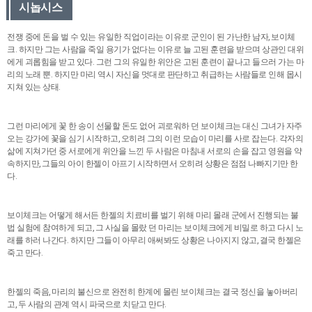
시놉시스
전쟁 중에 돈을 벌 수 있는 유일한 직업이라는 이유로 군인이 된 가난한 남자, 보이체
크. 하지만 그는 사람을 죽일 용기가 없다는 이유로 늘 고된 훈련을 받으며 상관인 대위
에게 괴롭힘을 받고 있다. 그런 그의 유일한 위안은 고된 훈련이 끝나고 들으러 가는 마
리의 노래 뿐. 하지만 마리 역시 자신을 멋대로 판단하고 취급하는 사람들로 인해 몹시
지쳐 있는 상태.
그런 마리에게 꽃 한 송이 선물할 돈도 없어 괴로워하 던 보이체크는 대신 그녀가 자주
오는 강가에 꽃을 심기 시작하고, 오히려 그의 이런 모습이 마리를 사로 잡는다. 각자의
삶에 지쳐가던 중 서로에게 위안을 느낀 두 사람은 마침내 서로의 손을 잡고 영원을 약
속하지만, 그들의 아이 한젤이 아프기 시작하면서 오히려 상황은 점점 나빠지기만 한
다.
보이체크는 어떻게 해서든 한젤의 치료비를 벌기 위해 마리 몰래 군에서 진행되는 불
법 실험에 참여하게 되고, 그 사실을 몰랐 던 마리는 보이체크에게 비밀로 하고 다시 노
래를 하러 나간다. 하지만 그들이 아무리 애써봐도 상황은 나아지지 않고, 결국 한젤은
죽고 만다.
한젤의 죽음, 마리의 불신으로 완전히 한계에 몰린 보이체크는 결국 정신을 놓아버리
고, 두 사람의 관계 역시 파국으로 치닫고 만다.