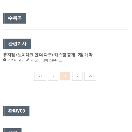
수록곡
관련기사
뮤지컬 <보이체크 인 더 다크> 캐스팅 공개…2월 개막
2023-01-12
제공 | 에이스튜디오
<<
<
1
>
>>
관련VOD