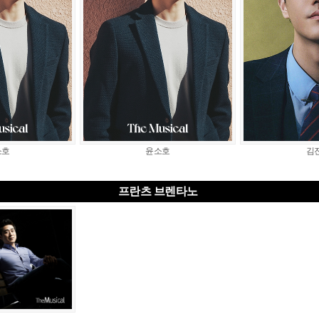
소호
윤소호
김
프란츠 브렌타노