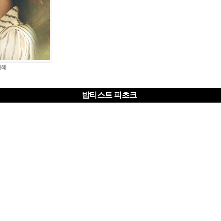
지혜
밥티스트 피초크