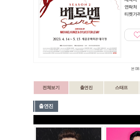
연락처
티켓가
본 D
전체보기
출연진
스태프
출연진