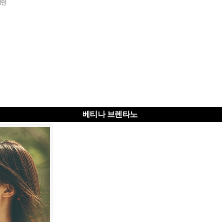
성민
베티나 브렌타노