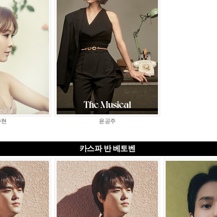
주현
윤공주
카스파 반 베토벤