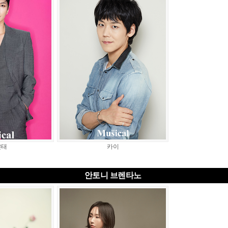
은태
카이
안토니 브렌타노