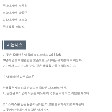
무대디자인 : 서두원
조명디자인 : 박종구
의상디자인 : 조소영
무대감독 : 이성오
시놉시스
이 곳은 2004년 한여름의 크리스마스 JAZZ BAR.
20년이 넘도록 한결같은 모습으로 노래하는 뮤지컬 배우 이정화.
여기에서 그녀가 자신만의 깊은 색깔을 마음껏 펼쳐보인다.
"안녕하세요? 밖은 춥죠?"
관객들은 재즈바의 손님으로 극장은 재즈바로 변신.
시, 공간을 뛰어넘어 이곳은 어느새 미국 뒷골목의 작고 아담한 재즈바.
크리스마스를 앞둔 들뜸과 설레임의 묘한 분위기속으로 빠져든다.
그 곳에서 만나는 재즈 같은 여자 수지.