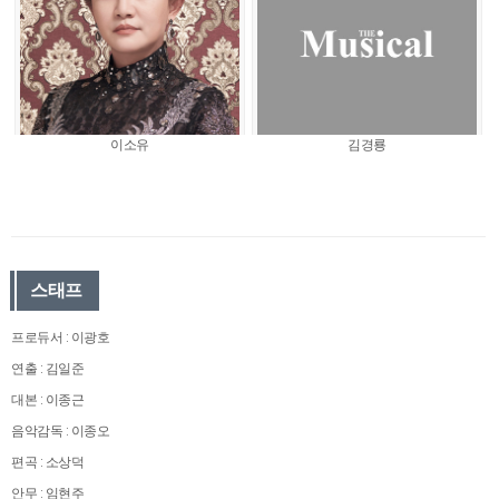
이소유
김경룡
스태프
프로듀서 : 이광호
연출 : 김일준
대본 : 이종근
음악감독 : 이종오
편곡 : 소상덕
안무 : 임현주