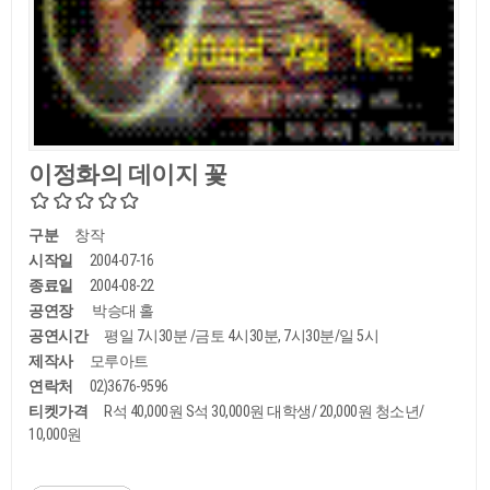
이정화의 데이지 꽃
구분
창작
시작일
2004-07-16
종료일
2004-08-22
공연장
박승대 홀
공연시간
평일 7시30분 /금토 4시30분, 7시30분/일 5시
제작사
모루아트
연락처
02)3676-9596
티켓가격
R석 40,000원 S석 30,000원 대학생/ 20,000원 청소년/
10,000원