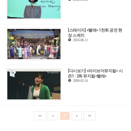
[스테이지] <빨래> 1천회 공연 현
장 스케치
2010-08-11
[다시보기] <라이브더뮤지컬> 시
즌1 - 2회 뮤지컬<빨래>
2009-02-16
<<
<
1
>
>>