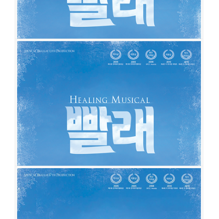
빨래
공연일시
2018-05-06 ~ 2019-01-06
공연장
동양예술극장 1관
출연진
조상웅
진태화
김여진
초아(허민진)
최정화
김지혜
허순미
류
경환
이정현
박정표
정평
박정민
유동훈
구다빈
서태인
강정임
조민정
빨래
공연일시
2017-11-29 ~ 2018-04-29
공연장
동양예술극장 1관