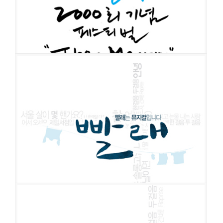
빨래
공연일시
2012-11-14 ~ 2013-03-03
공연장
학전그린
출연진
엄태리
차미연
조헌정
김종구
최호중
이준혁
김효숙
김국희
김송이
윤성원
한세라
김지훈
안두호
조훈
김재은
빨래
공연일시
2012-10-12 ~ 2012-11-11
공연장
학전그린
출연진
엄태리
조헌정
최연우
조선명
차미연
김여진
이보라
박호산