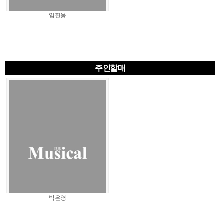
임진웅
주인할매
박은영