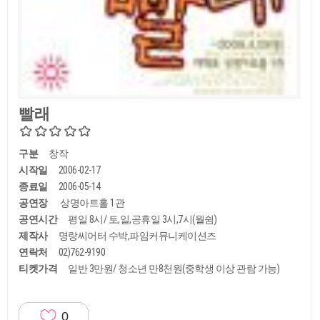
빨래
구분
창작
시작일
2006-02-17
종료일
2006-05-14
공연장
상명아트홀 1관
공연시간
평일 8시/ 토,일,공휴일 3시,7시(월쉼)
제작사
명랑씨어터 수박,파임커뮤니케이션즈
연락처
02)762-9190
티켓가격
일반 3만원/ 청소년 만8천원(중학생 이상 관람 가능)
0