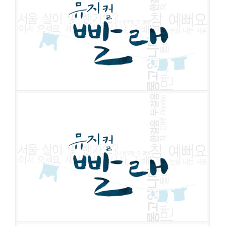
김종구
정문성
이규형
이준혁
이주광
최호중
김효숙
조민정
이봉련
강정
임
김국희
최가인
한세라
이승희
김송이
윤성원
서성종
이성욱
한우열
장격수
김지훈
안두호
김태웅
맹상열
조훈
박철완
최영우
지상록
정문성
최호중
박은미
강유미
이세나
송은별
이정은
김재은
빨래
공연일시
2012-04-04 ~ 2012-10-07
공연장
학전그린
출연진
김혜진
최호중
이정은
김국희
김송이
한우열
남문철
차미연
이준혁
한세라
안두호
김태경
박철완
송은별
최연우
김태웅
서예림