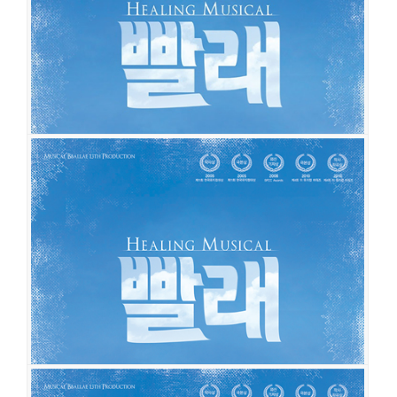
출연진
하은설
김주연
신고은
조상웅
노희찬
장이주
조민정
이세령
최민경
장격수
한우열
박정표
심우성
박수현
유동훈
박찬양
빨래
공연일시
2016-03-10 ~ 2017-02-26
공연장
동양예술극장 1관
출연진
강연정
홍지희
홍광호
이준혁
배두훈
노희찬
이정은
조민정
김국희
양미경
정지호
정재원
김지훈
최영우
한상욱
심규현
이예지
김유
정
윤사봉
엄태리
김여진
강지혜
배승길
장이주
이태오
이서환
빨래