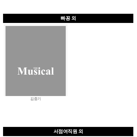
빠꽁 외
김중기
서점여직원 외