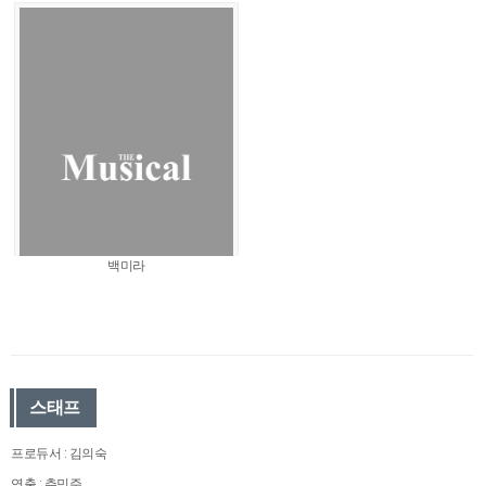
백미라
스태프
프로듀서 : 김의숙
연출 : 추민주