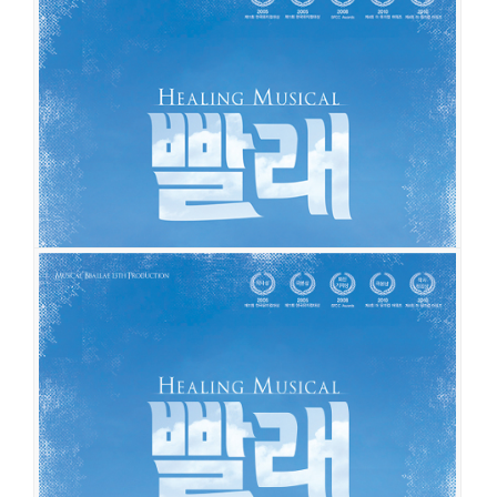
공연일시
2015-06-16 ~ 2016-02-28
공연장
동양예술극장 1관
출연진
이지숙
강연정
장혜민
김지훈
노희찬
김은주
김국희
이성욱
한우열
김아영
김대곤
심우성
조훈
이태오
김유정
이예지
윤사봉
빨래
공연일시
2014-03-11 ~ 2014-09-28
공연장
아트센터K 네모극장
출연진
이지숙
박정표
김대현
강정우
김효숙
김국희
양미경
김아영
김희창
이성욱
김지훈
조훈
이우종
차미연
윤지원
이예지
이서환