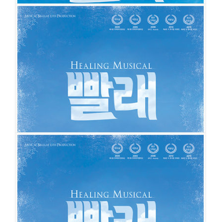
빨래
공연일시
2019-09-10 ~ 2020-04-19
공연장
동양예술극장 1관
출연진
강기헌
이진혁
김청아
김미미
강정임
최민경
허순미
김지혜
심우성
한우열
김지훈
박준성
서인권
나경호
김유정
서태인
빨래
공연일시
2019-01-15 ~ 2019-09-01
공연장
동양예술극장 1관
출연진
윤진솔
권소이
김지휘
강기헌
장이주
최민경
허순미
김지혜
류경환
심우성
박정표
정평
서인권
나경호
김유정
서태인