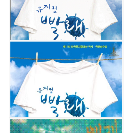
출연진
임창정
박정표
정문성
최보광
조선명
김효숙
이봉련
이미선
남문철
이서환
권형준
최영우
조훈
강유미
이규형
엄태리
맹상열
이성욱
이세나
김태문
빨래
공연일시
2009-04-28 ~ 2009-06-14
공연장
두산아트센터 연강홀
출연진
임창정
홍광호
곽선영
조선명
이정은
이승희
서나영
이서환
김희창
정문성
박형수
김꽃무리
이세나
빨래