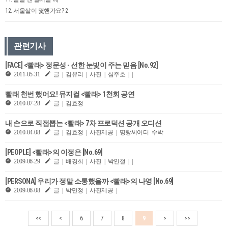
12. 서울살이 몇핸가요? 2
관련기사
[FACE] <빨래> 정문성 - 선한 눈빛이 주는 믿음 [No.92]
2011-05-31
글 | 김유리 | 사진 | 심주호 | |
빨래 천번 했어요! 뮤지컬 <빨래> 1천회 공연
2010-07-28
글 | 김효정
내 손으로 직접뽑는 <빨래> 7차 프로덕션 공개 오디션
2010-04-08
글 | 김효정 | 사진제공 | 명랑씨어터 수박
[PEOPLE] <빨래>의 이정은 [No.69]
2009-06-29
글 | 배경희 | 사진 | 박인철 | |
[PERSONA] 우리가 정말 소통했을까 <빨래>의 나영 [No.69]
2009-06-08
글 | 박민정 | 사진제공 |
<<
<
6
7
8
9
>
>>