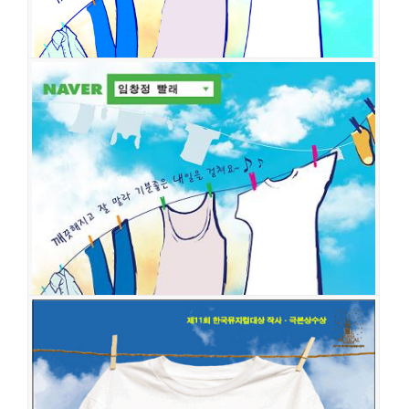
빨래
공연일시
2010-07-07 ~ 2011-01-09
공연장
학전그린
출연진
최보영
선영
성태준
이규형
배승길
이승희
서성종
조민정
최
호중
김지훈
박은미
이봉련
빨래
공연일시
2009-07-24 ~ 2010-06-27
공연장
학전그린