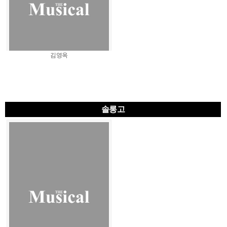
김영옥
솔롱고