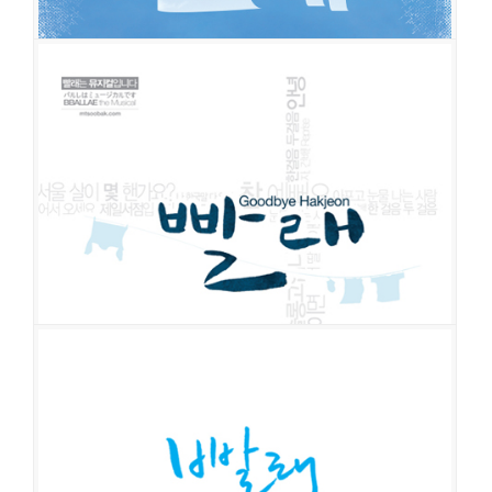
빨래
공연일시
2013-10-11 ~ 2014-03-02
공연장
아트원씨어터 2관
출연진
곽선영
김여진
최연우
홍지희
정문성
김경수
이준혁
이규형
조민정
양미경
김아영
김희창
한우열
김지훈
최영우
이태오
송은별
임소
라
우윤구
빨래
공연일시
2013-03-14 ~ 2013-10-05
공연장
아트원씨어터 2관
출연진
곽선영
홍지희
박은미
김경수
김보강
이정은
조민정
김국희
장격수
한우열
김지훈
최영우
서인권
송나영