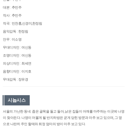
대본 : 추민주
작사 : 추민주
작곡 : 민찬홍,신경미,한정림
음악감독 : 한정림
안무 : 이소영
무대디자인 : 여신동
조명디자인 : 여신동
의상디자인 : 최세연
음향디자인 : 이지호
무대감독 : 장유경
시놉시스
서울의 가난한 동네. 좁은 골목을 돌고 돌아, 낡은 집들이 어깨를 마주하는 이곳에 나영
이 찾아든다. 나영이 머물게 될 반지하방은 굳게 닫힌 방문과 마주 보고 있으며, 그 옆
으로 나란히 주인 할매와 희정 엄마의 방이 마주 보고 있다.