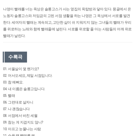
나영이 빨래를 너는 옥상은 솔롱고스가 사는 옆집의 옥탑방과 닿아 있다. 몽골에서 온
노동자 솔롱고스와 저임금의 고된 서점 생활을 하는 나영은 그 옥상에서 서로를 발견
한다. 세여자의 빨래는 계속되고, 고단한 삶이 쉬 지워지지 않는 그녀들의 빨래가 우리
를 위로하는 노래와 함께 빨래줄에 널린다. 서로를 위로할 줄 아는 사람들의 어깨 위로
빨래가 날린다.
수록곡
01. 서울살이 몇 핸가요?
02. 어서오세요, 제일 서점입니다.
03. 참 예뻐요.
04. 내 이름은 솔롱고입니다.
05. 빨래
06. 그런대로 살자니
07. 나 괜찮습니다
08. 서점에서 바친 세월
09. 참는 게 지겹지도 않니?
10. 아프고 눈물나는 사람
11. 슬플 땐 빨래를 해