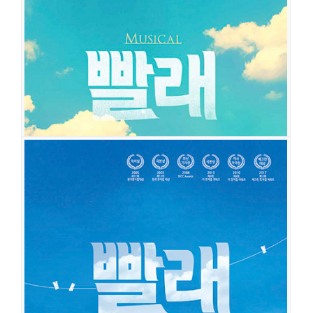
빨래
공연일시
2020-04-24 ~ 2021-01-24
공연장
동양예술극장 1관
출연진
김청아
김미미
이진혁
이선덕
조민정
최민경
백지예
이예지
한우열
이승헌
김지훈
박준성
이태오
나경호
박찬양
이미주