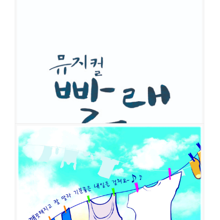
빨래
공연일시
2011-09-07 ~ 2012-03-30
공연장
학전그린
출연진
조헌정
차미연
김종구
박정표
정문성
이규형
강정임
한세라
장격수
안두호
박철완
신문경
빨래
공연일시
2011-03-03 ~ 2011-09-04
공연장
학전그린소극장
출연진
이주광
성태준
이보라
차미연
조민정
최가인
윤성원
최호중
김지훈
김여진