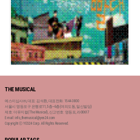
공연일시
2008-08-29 ~ 2008-12-31
공연장
알과핵 소극장
출연진
엄태리
박호산
박정표
이정은
이봉련
강승완
이성욱
정문성
이석
강유미
빨래
공연일시
2008-03-15 ~ 2008-08-17
공연장
원더스페이스 (구 사다리아트센터) 네모극장
출연진
황지영
최보광
김재범
박시범
이정은
이미선
이서환
김희창
THE MUSICAL
김성현
유제윤
예스이십사㈜, 대표: 김석환, 대표전화: 1544-3800
서울시 영등포구 은행로11, 5층~6층(여의도동, 일신빌딩)
제호: 더뮤지컬(The Musical), 신고번호: 영등포, 라00617
E-mail: info_themusical@yes24.com
Copyright ⓒ YES24 Corp. All Rights Reserved.
빨래
POPULAR TAGS