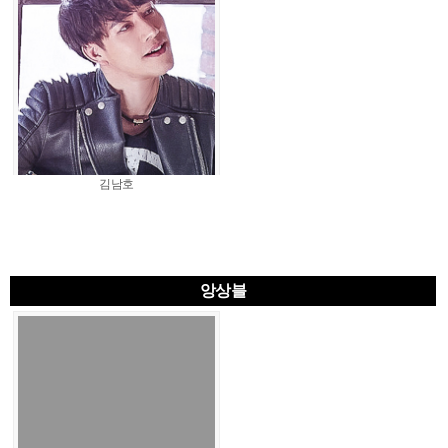
김남호
앙상블