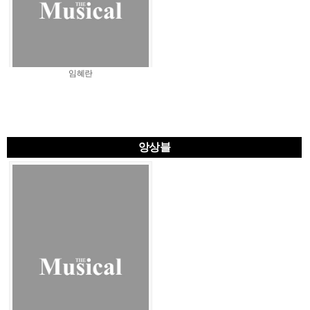
임혜란
앙상블