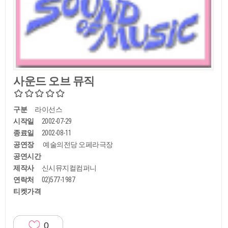
사운드 오브 뮤직
구분
라이선스
시작일
2002-07-29
종료일
2002-08-11
공연장
예술의전당 오페라극장
공연시간
제작사
신시뮤지컬컴퍼니
연락처
02)577-1987
티켓가격
0