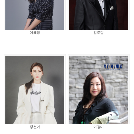
이혜경
김도형
정선아
이경미