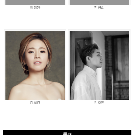
이정완
진현희
김보경
김호영
롤프