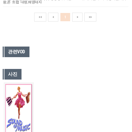
왕,폰 트랩 대령,해명태자
<<
<
1
>
>>
관련VOD
사진