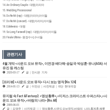
14. An Ordinary Couple - 대령,마리아
15. Wedding Processional
16. Do Re Mi (rep) - 대령,마리아,아이들
17. Do Re Mi (concert) - 대령,마리아,아이들
18. Edelweiss - 대령
19. So Long Farewell (rep) - 대령,마리아,아이들
20. Finale Ultimo - 원장수녀,수녀들
관련기사
4월 개막 <사운드 오브 뮤직>, 이연경·배다해-송일국·박성훈-유나(AOA)·서
유진 등 캐스팅
2020-03-17
글 | 안시은 기자
[프리뷰] <사운드 오브 뮤직> 다시 보는 명작 [No.124]
2014-01-13
글 | 이민선 | 사진제공 | 극단 현대극장
뮤지컬 속 Fact &Fantasy2. <명성황후>,<지저스 크라이스트 수퍼스타>,<사
운드 오브 뮤직>,<바람의 나라> [No.68]
2009-06-01
글 | 김영주 | 사진제공 | | | 명성황후,사운드오브뮤직,바람의 나라,홍계훈,헤롯