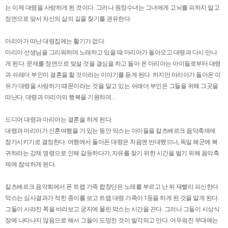
는 이제 대령을 사랑하게 된 것이다. 그러나 원장수녀는 그녀에게 고뇌를 피하지 말고
정면으로 맞서 자신의 삶의 길을 찾기를 권유한다.
마리아가 떠난 대령집에는 활기가 없다.
마리아 선생님을 그리워하며 노래하고 있을 때 마리아가 돌아오고 대령과 다시 만나
게 된다. 문제를 정면으로 맞설 것을 결심을 하고 돌아 온 마리아는 아이들로부터 대령
과 쉬래더 부인이 결혼을 할 것이라는 이야기를 듣게 된다. 하지만 마리아가 돌아온 이
유가 대령을 사랑하기 때문이라는 것을 알고 있는 쉬래더 부인은 그들을 위해 그곳을
떠난다. 대령과 마리아의 행복을 기원하며...
드디어 대령과 마리아는 결혼을 하게 된다.
대령과 마리아가 신혼여행을 가 있는 동안 막스는 아이들을 칼츠베르크 음악축제에
참가시키기로 결정한다. 여행에서 돌아온 대령은 처음엔 반대했으나, 독일 해군에 복
귀하라는 강제 명령으로 인해 갈등하다가, 자유를 찾기 위한 시간을 벌기 위해 음악축
제에 참석하게 된다.
칼츠베르크 음악회에서 폰 트랩 가족 합창단은 노래를 부르고 난 뒤 재빨리 피신한다.
막스는 심사결과가 적힌 종이를 보고 트랩 대령 가족이 1등을 하게 된 것을 알게 된다.
그들이 사라진 쪽을 바라보고 궁지에 몰린 막스는 시간을 끈다. 그러나 그들이 시상식
장에 나타나지 않음으로 해서 그들이 도망친 것이 발각되고 만다. 어두워진 무대에는