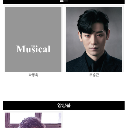
곽동욱
주홍균
앙상블