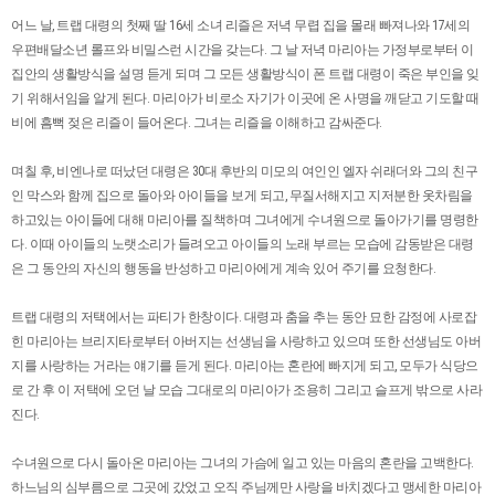
어느 날, 트랩 대령의 첫째 딸 16세 소녀 리즐은 저녁 무렵 집을 몰래 빠져나와 17세의
우편배달소년 롤프와 비밀스런 시간을 갖는다. 그 날 저녁 마리아는 가정부로부터 이
집안의 생활방식을 설명 듣게 되며 그 모든 생활방식이 폰 트랩 대령이 죽은 부인을 잊
기 위해서임을 알게 된다. 마리아가 비로소 자기가 이곳에 온 사명을 깨닫고 기도할 때
비에 흠뻑 젖은 리즐이 들어온다. 그녀는 리즐을 이해하고 감싸준다.
며칠 후, 비엔나로 떠났던 대령은 30대 후반의 미모의 여인인 엘자 쉬래더와 그의 친구
인 막스와 함께 집으로 돌아와 아이들을 보게 되고, 무질서해지고 지저분한 옷차림을
하고있는 아이들에 대해 마리아를 질책하며 그녀에게 수녀원으로 돌아가기를 명령한
다. 이때 아이들의 노랫소리가 들려오고 아이들의 노래 부르는 모습에 감동받은 대령
은 그 동안의 자신의 행동을 반성하고 마리아에게 계속 있어 주기를 요청한다.
트랩 대령의 저택에서는 파티가 한창이다. 대령과 춤을 추는 동안 묘한 감정에 사로잡
힌 마리아는 브리지타로부터 아버지는 선생님을 사랑하고 있으며 또한 선생님도 아버
지를 사랑하는 거라는 얘기를 듣게 된다. 마리아는 혼란에 빠지게 되고, 모두가 식당으
로 간 후 이 저택에 오던 날 모습 그대로의 마리아가 조용히 그리고 슬프게 밖으로 사라
진다.
수녀원으로 다시 돌아온 마리아는 그녀의 가슴에 일고 있는 마음의 혼란을 고백한다.
하느님의 심부름으로 그곳에 갔었고 오직 주님께만 사랑을 바치겠다고 맹세한 마리아