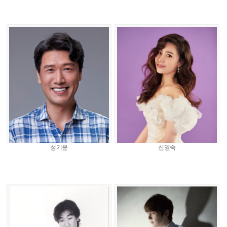
성기윤
신영숙