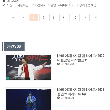
2017-04-28
사진 | | 사진제공 | 오디컴퍼니, 오필영 무대디자이너 | | 정리 | 안세영
<<
<
6
7
8
9
10
>
>>
관련VOD
[스테이지] <지킬 앤 하이드> 2009
내한공연 제작발표회
2009-08-18
[스테이지] <지킬 앤 하이드> 2008
공연 하이라이트 1부
2009-01-20