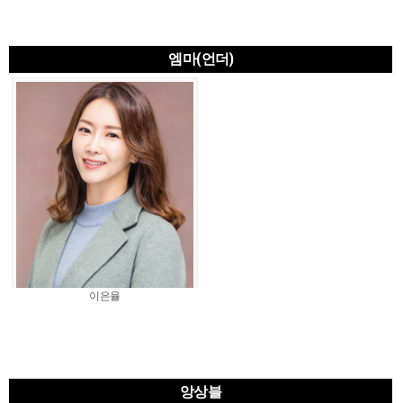
엠마(언더)
이은율
앙상블