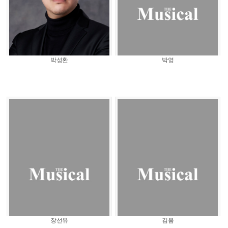
박성환
박영
장선유
김봄