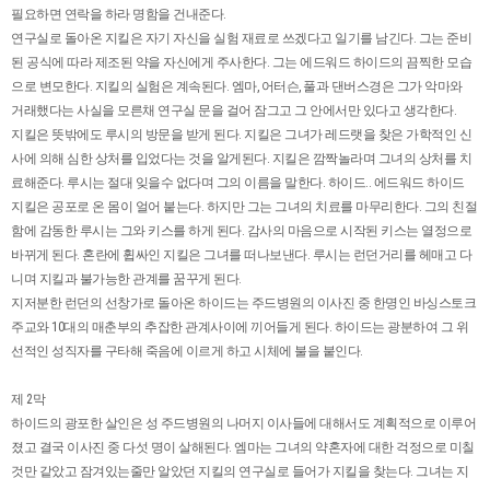
필요하면 연락을 하라 명함을 건내준다.
연구실로 돌아온 지킬은 자기 자신을 실험 재료로 쓰겠다고 일기를 남긴다. 그는 준비
된 공식에 따라 제조된 약을 자신에게 주사한다. 그는 에드워드 하이드의 끔찍한 모습
으로 변모한다. 지킬의 실험은 계속된다. 엠마, 어터슨, 풀과 댄버스경은 그가 악마와
거래했다는 사실을 모른채 연구실 문을 걸어 잠그고 그 안에서만 있다고 생각한다.
지킬은 뜻밖에도 루시의 방문을 받게 된다. 지킬은 그녀가 레드랫을 찾은 가학적인 신
사에 의해 심한 상처를 입었다는 것을 알게된다. 지킬은 깜짝놀라며 그녀의 상처를 치
료해준다. 루시는 절대 잊을수 없다며 그의 이름을 말한다. 하이드.. 에드워드 하이드
지킬은 공포로 온 몸이 얼어 붙는다. 하지만 그는 그녀의 치료를 마무리한다. 그의 친절
함에 감동한 루시는 그와 키스를 하게 된다. 감사의 마음으로 시작된 키스는 열정으로
바뀌게 된다. 혼란에 휩싸인 지킬은 그녀를 떠나보낸다. 루시는 런던거리를 헤매고 다
니며 지킬과 불가능한 관계를 꿈꾸게 된다.
지저분한 런던의 선창가로 돌아온 하이드는 주드병원의 이사진 중 한명인 바싱스토크
주교와 10대의 매춘부의 추잡한 관계사이에 끼어들게 된다. 하이드는 광분하여 그 위
선적인 성직자를 구타해 죽음에 이르게 하고 시체에 불을 붙인다.
제 2막
하이드의 광포한 살인은 성 주드병원의 나머지 이사들에 대해서도 계획적으로 이루어
졌고 결국 이사진 중 다섯 명이 살해된다. 엠마는 그녀의 약혼자에 대한 걱정으로 미칠
것만 같았고 잠겨있는줄만 알았던 지킬의 연구실로 들어가 지킬을 찾는다. 그녀는 지