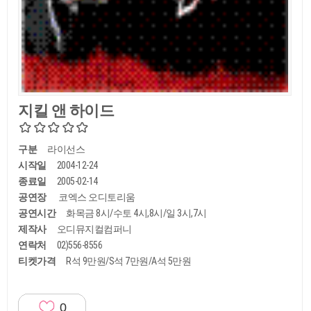
지킬 앤 하이드
구분
라이선스
시작일
2004-12-24
종료일
2005-02-14
공연장
코엑스 오디토리움
공연시간
화목금 8시/수토 4시,8시/일 3시,7시
제작사
오디뮤지컬컴퍼니
연락처
02)556-8556
티켓가격
R석 9만원/S석 7만원/A석 5만원
0