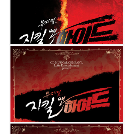
지킬 앤 하이드
공연일시
2019-09-03 ~ 2019-09-15
공연장
샤롯데씨어터
출연진
민우혁
전동석
윤공주
아이비
이해나
이정화
민경아
김봉환
이희정
강상범
홍금단
이창완
이상훈
이용진
김이삭
이재현
신재희
장은
희
맹원태
이호진
김도현
김준희
남궁혜인
허윤혜
김지훈
이다경
정귀희
유환
권오현
윤나영