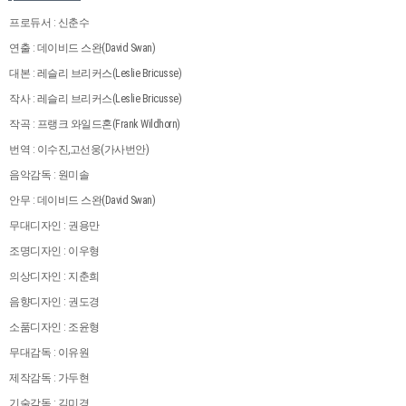
프로듀서 : 신춘수
연출 : 데이비드 스완(David Swan)
대본 : 레슬리 브리커스(Leslie Bricusse)
작사 : 레슬리 브리커스(Leslie Bricusse)
작곡 : 프랭크 와일드혼(Frank Wildhorn)
번역 : 이수진,고선웅(가사번안)
음악감독 : 원미솔
안무 : 데이비드 스완(David Swan)
무대디자인 : 권용만
조명디자인 : 이우형
의상디자인 : 지춘희
음향디자인 : 권도경
소품디자인 : 조윤형
무대감독 : 이유원
제작감독 : 가두현
기술감독 : 김미경