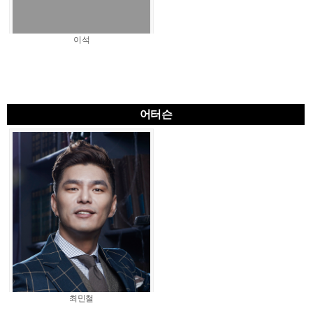
이석
어터슨
최민철