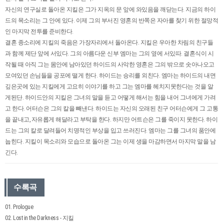
자신의 연구실로 돌아온 지킬은 그가 지옥의 문 앞에 와있음을 깨닫는다. 지금의 하이
드의 목소리는 그 안에 있다. 이제 그의 부서진 영혼의 반쪽은 자아를 찾기 위한 절망적
인 마지막 전투를 준비한다.
결혼 종소리에 지킬의 죽음은 가장자리에서 돌아온다. 지킬은 우아한 차림의 친구들
과 함께 제단 앞에 서있다. 그의 아름다운 신부 엠마는 그의 옆에 서있따. 결혼식이 시
작될 때 아직 그는 몸안에 남아있던 하이드의 사악한 영혼은 그의 밖으로 솟아나오고
모여있던 손님들을 공포에 떨게 한다. 하이드는 승리를 외친다. 엠마는 하이드의 내면
깊은곳에 있는 지킬에게 고요히 이야기를 하고 그는 엠마를 헤치지못한다는 것을 알
게된단. 하이드안의 지킬은 그녀의 말을 듣고 어떻게 해서는 힘을 내어 그녀에게 가려
고 한다. 어터슨은 그의 칼을 빼낸다. 하이드는 자신의 오래된 친구 어터슨에게 그 고통
을 끝내고, 자유롭게 해달라고 부탁을 한다. 하지만 어트슨은 그를 죽이지 못한다. 하이
드는 그의 칼로 달려들어 치명적인 부상을 입고 쓰러진다. 엠마는 그를 그녀의 품안에
눕힌다. 지킬이 목소리와 모습으로 돌아온 그는 이제 생을 마감하면서 마지막 말을 남
긴다.
수록곡
01. Prologue
02. Lost in the Darkness - 지킬