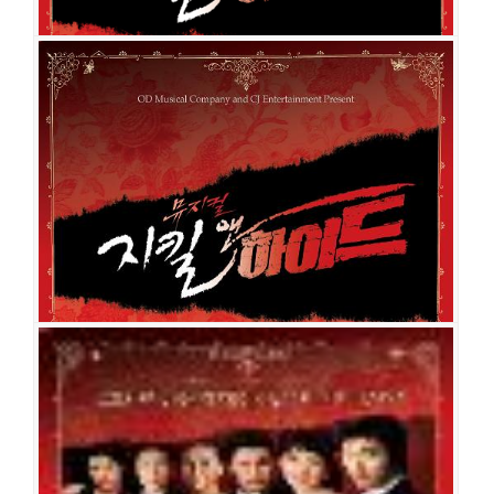
지킬 앤 하이드
공연일시
2013-01-08 ~ 2013-02-09
공연장
예술의전당 오페라극장
출연진
윤영석
양준모
정명은
선민
신의정
김봉환
김정민
이석
강상
범
김태문
정현철
김기순
김승환
이지혜
지킬 앤 하이드
공연일시
2010-11-30 ~ 2011-08-28
공연장
샤롯데씨어터
출연진
조승우
류정한
홍광호
김준현
김선영
소냐
김소현
조정은
김
봉환
이희정
김선동
강상범
김태문
정현철
홍미옥
이용진
염혜정
조현태