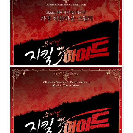
지킬 앤 하이드
공연일시
2018-11-13 ~ 2019-05-19
공연장
샤롯데씨어터
출연진
조승우
홍광호
박은태
윤공주
아이비
이해나
이정화
민경아
김봉환
김도형
이희정
강상범
홍금단
이창완
이상훈
이용진
김이삭
이재
현
신재희
장은희
맹원태
김도현
김준희
남궁혜인
허윤혜
김지훈
이다경
정귀희
유환
권오현
조윤혜
윤나영
민우혁
전동석
이호진
지킬 앤 하이드
공연일시
2014-11-21 ~ 2015-04-05
공연장
블루스퀘어 삼성전자홀
출연진
소냐
리사
린아
조정은
이지혜
김봉환
이희정
류정한
조승우
박은태
조성윤
김선동
황만익
김태문
조성지
김기순
김상현