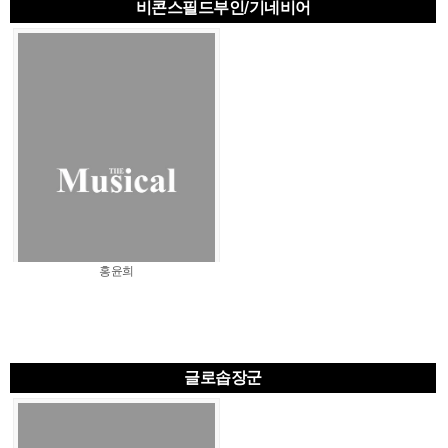
비콘스필드부인/기네비어
홍윤희
글로솝장군