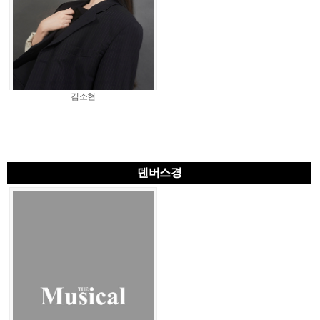
김소현
덴버스경