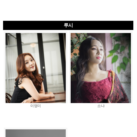
루시
이영미
소냐