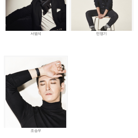
서범석
민영기
조승우