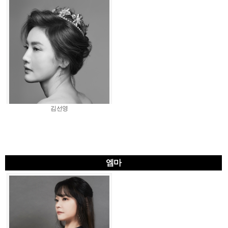
김선영
엠마