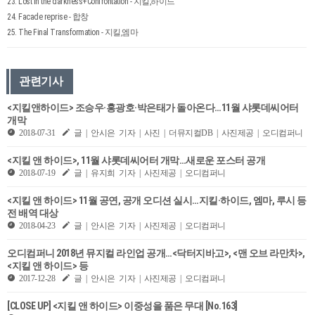
23. Lost in the darkness+Confrontation - 지킬,하이드
24. Facade reprise - 합창
25. The Final Transformation - 지킬,엠마
관련기사
<지킬앤하이드> 조승우·홍광호·박은태가 돌아온다…11월 샤롯데씨어터
개막
2018-07-31
글 | 안시은 기자 | 사진 | 더뮤지컬DB | 사진제공 | 오디컴퍼니
<지킬 앤 하이드>, 11월 샤롯데씨어터 개막…새로운 포스터 공개
2018-07-19
글 | 유지희 기자 | 사진제공 | 오디컴퍼니
<지킬 앤 하이드> 11월 공연, 공개 오디션 실시…지킬·하이드, 엠마, 루시 등
전 배역 대상
2018-04-23
글 | 안시은 기자 | 사진제공 | 오디컴퍼니
오디컴퍼니 2018년 뮤지컬 라인업 공개…<닥터지바고>, <맨 오브 라만차>,
<지킬 앤 하이드> 등
2017-12-28
글 | 안시은 기자 | 사진제공 | 오디컴퍼니
[CLOSE UP] <지킬 앤 하이드> 이중성을 품은 무대 [No.163]