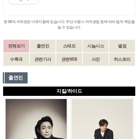
본 DB의 저작권은 더뮤지컬에 있습니다. 무단 이용시 저작권법 등에 따라 법적 책임을
질 수 있습니다.
전체보기
출연진
스태프
시놉시스
별점
수록곡
관련기사
관련VOD
사진
히스토리
출연진
지킬/하이드