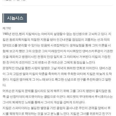
시놉시스
제 1막
1985년 런던, 헨리 지킬박사는 아버지의 설명할수 없는 정신병으로 고뇌하고 있다. 지
킬은 동료의학자들의 적절한 지원을 받아 인간내면을 끊임없이 괴롭히는 선과 악의
양대요소를 분리할 수 있다는 믿음에 사로잡혀있다. 생체실험을 통해 그의 이론을 시
험해 보고자 했던 그의 요청은 그의 미래장인이자 이사회장인 댄버스커루경이 기권한
것을 제외하고 병원이사진 전원의 만장 일치로 그 자리에서 거부된다.지킬의 가장친
한 친구이자 조언자인 그의 변호사 존 어트슨은 그에게 동정심을 느낀다.
운명적인 만남을 통한 사랑의 열병은 그날 저녁의 화려한 연회로 이어진다. 댄버스경
이 그의 고집센 딸과 지킬의 약혼을 축하하기 위해 주최한 파티에 지킬은 뒤늦게 도착
한다. 지킬은 엠마에게 그 어느 때보다도 확고한 신념으로 연구를 추진하겠다고 말한
다.
어트슨은 지킬의 문제를 잠시라도 잊게 해주기 위해 그를 그다지 평판이 좋지않은 동
쪽 끝 선창지대의 레드랫이라는 클럽으로 이끈다. 레드랫의 무대위에서 루시호리스는
그녀의 퇴폐적인 노래를 통해서 그녀의 개성을 강하게 드러낸다.
지킬은 스파이더라는 불길한 별명을 가진 클럽의 꼴사나운 주인이 관객들 앞에서 루
시를 육체적으로 학대하는 것을 보고 분노를 느낀다. 지킬은 그녀를 위로하고 친구가