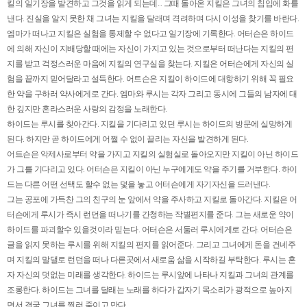
킬의 일기장을 발견하고 그것을 읽게 되는데… 그때 돌아온 지킬은 그녀의 침입에 화를
낸다. 진실을 알지 못한 채 그녀는 지킬을 달래며 격려하며 다시 이성을 찾기를 바란다.
엠마가 떠나고 지킬은 실험을 통제할 수 없다고 일기장에 기록한다. 어터슨은 하이드
에 의해 자신이 지배당할 때에는 자신이 가지고 있는 것으로부터 떠난다는 지킬의 편
지를 받고 걱정스러운 마음에 지킬의 연구실을 찾는다. 지킬은 어터슨에게 자신의 실
험을 끝까지 믿어달라고 설득한다. 어트슨은 지킬이 하이드에 대항하기 위해 꼭 필요
한 약을 구하러 약사에게로 간다. 엠마와 루시는 각자 그리고 동시에 그들의 남자에 대
한 깊지만 혼라스러운 사랑의 감정을 노래한다.
하이드는 루시를 찾아간다. 지킬을 기다리고 있던 루시는 하이드의 방문에 실망하게
된다. 하지만 곧 하이드에게 어쩔 수 없이 끌리는 자신을 발견하게 된다.
어트슨은 악제사로부터 약을 가지고 지킬의 실험실로 돌아오지만 지킬이 아닌 하이드
가 그를 기다리고 있다. 어터슨은 지킬이 아닌 누구에게도 약을 주기를 거부한다. 하이
드는 다른 어떤 선택도 할수 없는 덫을 놓고 어터슨에게 자기자신을 드러낸다.
그는 공포에 가득찬 그의 친구의 눈 앞에서 약을 주사하고 지킬로 돌아간다. 지킬은 어
터슨에게 루시가 즉시 런던을 떠나기를 간청하는 작별편지를 준다. 그는 새로운 약이
하이드를 파괴할수 있을것이라 믿는다. 어터슨은 서둘러 루시에게로 간다. 어터슨은
글을 읽지 못하는 루시를 위해 지킬의 편지를 읽어준다. 그리고 그녀에게 돈을 건네주
며 지킬의 말댈로 런던을 떠나 다른곳에서 새로움 삶을 시작하길 부탁한다. 루시는 혼
자 자신의 덧없는 미래를 생각한다. 하이드는 루시앞에 나타나 지킬과 그녀의 관계를
조롱한다. 하이드는 그녀를 달래는 노래를 하다가 갑자기 목소리가 광적으로 높아지
면서 결국 그녀를 찔러 죽이고 만다.