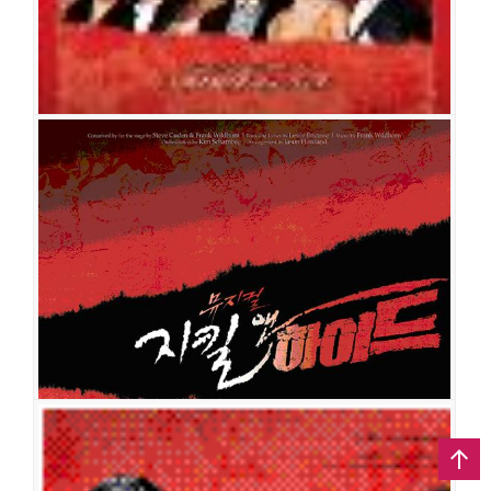
이경두
박유덕
이나영
손진오
박종원
윤민우
김이삭
김보경
정성진
김수
연
박선정
김우형
선민
최현주
정단영
김정미
황호정
이용규
지킬 앤 하이드
공연일시
2008-11-14 ~ 2009-02-22
공연장
LG아트센터
출연진
류정한
김우형
홍광호
김선영
소냐
김수정
김소현
임혜영
김
봉환
류창우
이서환
강상범
박인배
양정열
김호
유채정
문태유
황세준
문상현
조성윤
최세용
최현덕
이호정
최고운
최혜림
선영
김여진
고효진
지킬 앤 하이드
공연일시
2006-06-24 ~ 2006-08-15
공연장
국립극장 해오름극장
출연진
조승우
류정한
김우형
이혜경
정명은
정선아
소냐
김봉환
최
민철
김정민