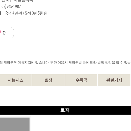
02)745-1987
격
R석 4만원 / S석 3만5천원
0
B의 저작권은 더뮤지컬에 있습니다. 무단 이용시 저작권법 등에 따라 법적 책임을 질 수 있습
시놉시스
별점
수록곡
관련기사
로저