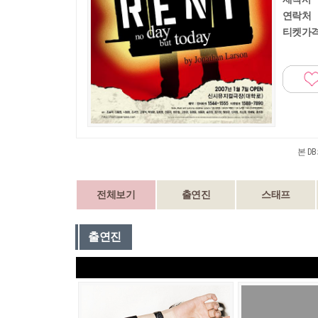
연락처
티켓가
본 D
전체보기
출연진
스태프
출연진