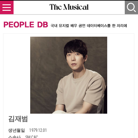
김재범
생년월일
1979.12.01
소속사
SM C&C