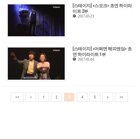
[스테이지] <스모크> 초연 하이라
이트 2부
2017-03-23
[스테이지] <어쩌면 해피엔딩> 초
연 하이라이트 1부
2017-01-04
<<
<
1
2
3
4
5
>
>>