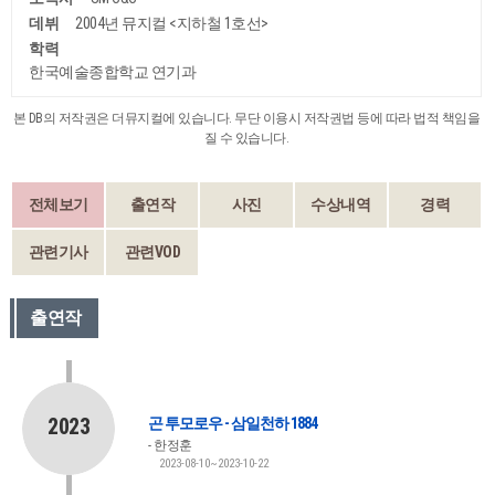
데뷔
2004년 뮤지컬 <지하철 1호선>
학력
한국예술종합학교 연기과
본 DB의 저작권은 더뮤지컬에 있습니다. 무단 이용시 저작권법 등에 따라 법적 책임을
질 수 있습니다.
전체보기
출연작
사진
수상내역
경력
관련기사
관련VOD
출연작
2023
곤 투모로우 - 삼일천하 1884
한정훈
2023-08-10~2023-10-22