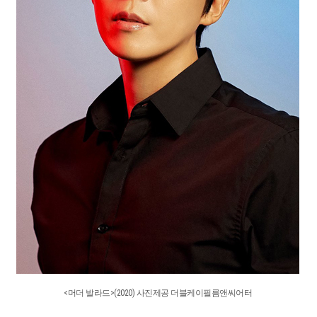
<머더 발라드>(2020) 사진제공 더블케이필름앤씨어터