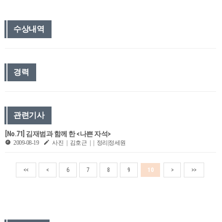
수상내역
경력
관련기사
[No.71] 김재범과 함께 한 <나쁜 자석>
2009-08-19
사진 | 김호근 | | 정리|정세원
<<
<
6
7
8
9
10
>
>>