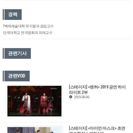
경력
?백제예술대학 뮤지컬과 겸임교수
단국대학교 연극영화과 외래교수
관련기사
관련VOD
[스테이지] <벤허> 2019 공연 하이
라이트 2부
2019-08-06
[스테이지] <아이언 마스크> 초연