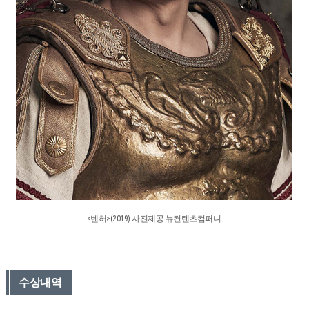
<벤허>(2019) 사진제공 뉴컨텐츠컴퍼니
수상내역