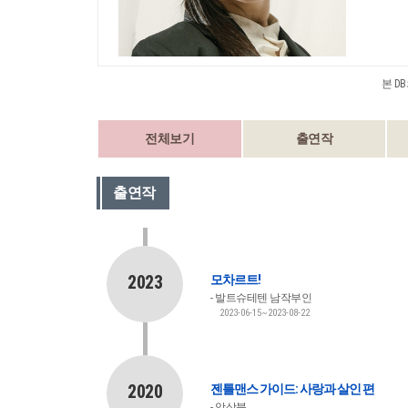
본 D
전체보기
출연작
출연작
2023
모차르트!
발트슈테텐 남작부인
2023-06-15~2023-08-22
2020
젠틀맨스 가이드: 사랑과 살인 편
앙상블