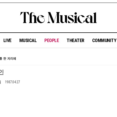
LIVE
MUSICAL
PEOPLE
THEATER
COMMUNIT
인
일
1987.04.27