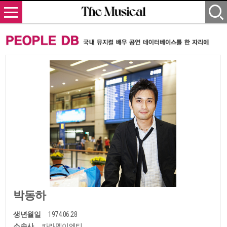
박동하
생년월일
1974.06.28
소속사
카라멜이엔티