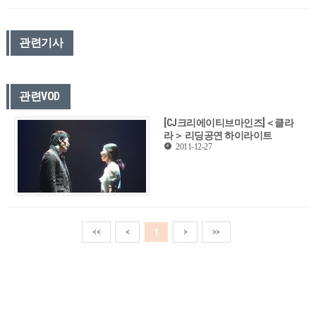
관련기사
관련VOD
[CJ크리에이티브마인즈]＜클라
라＞ 리딩공연 하이라이트
2011-12-27
<<
<
1
>
>>