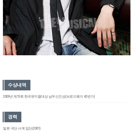
수상내역
2009년 제15회 한국뮤지컬대상 남우신인상(브로드웨이 42번가)
경력
일본 극단 사계 입단(2001)