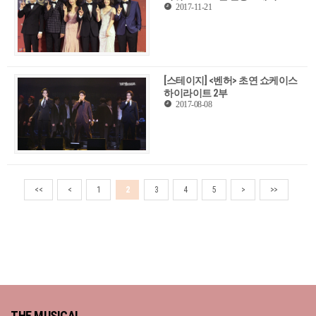
2017-11-21
[스테이지] <벤허> 초연 쇼케이스
하이라이트 2부
2017-08-08
<<
<
1
2
3
4
5
>
>>
THE MUSICAL