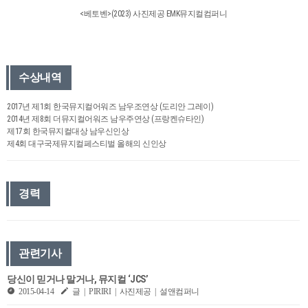
<베토벤>(2023) 사진제공 EMK뮤지컬컴퍼니
수상내역
2017년 제1회 한국뮤지컬어워즈 남우조연상 (도리안 그레이)
2014년 제8회 더뮤지컬어워즈 남우주연상 (프랑켄슈타인)
제17회 한국뮤지컬대상 남우신인상
제4회 대구국제뮤지컬페스티벌 올해의 신인상
경력
관련기사
당신이 믿거나 말거나, 뮤지컬 ‘JCS’
2015-04-14
글 | PIRIRI | 사진제공 | 설앤컴퍼니