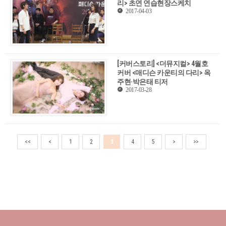
리> 초연 연습현장스케치
2017-04-03
[커버스토리] <더뮤지컬> 4월호
커버 <매디슨 카운티의 다리> 옥
주현·박은태 티저
2017-03-28
<<
<
1
2
3
4
5
>
>>