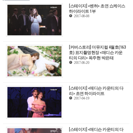
[스테이지] <벤허> 초연 쇼케이스
하이라이트 1부
2017-08-08
[커버스토리] 더뮤지컬 4월호(163
호) 표지촬영현장 <매디슨 카운
티의 다리> 옥주현·박은태
2017-06-20
[스테이지] <매디슨 카운티의 다
리> 초연 하이라이트
2017-04-19
[스테이지] <매디슨 카운티의 다