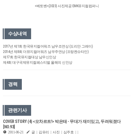
<베토벤>(2023) 사진제공 EMK뮤지컬컴퍼니
수상내역
2017년 제1회 한국뮤지컬어워즈 남우조연상 (도리안 그레이)
2014년 제8회 더뮤지컬어워즈 남우주연상 (프랑켄슈타인)
제17회 한국뮤지컬대상 남우신인상
제4회 대구국제뮤지컬페스티벌 올해의 신인상
경력
관련기사
COVER STORY (4) <모차르트!> 박은태 - 무대가 재미있고, 두려워졌다
[NO.93]
2011-06-21
글 | 김유리 | 사진 | 심주호 | |