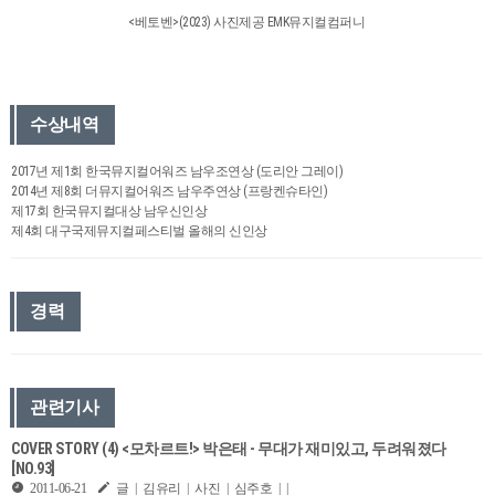
<베토벤>(2023) 사진제공 EMK뮤지컬컴퍼니
수상내역
2017년 제1회 한국뮤지컬어워즈 남우조연상 (도리안 그레이)
2014년 제8회 더뮤지컬어워즈 남우주연상 (프랑켄슈타인)
제17회 한국뮤지컬대상 남우신인상
제4회 대구국제뮤지컬페스티벌 올해의 신인상
경력
관련기사
COVER STORY (4) <모차르트!> 박은태 - 무대가 재미있고, 두려워졌다
[NO.93]
2011-06-21
글 | 김유리 | 사진 | 심주호 | |