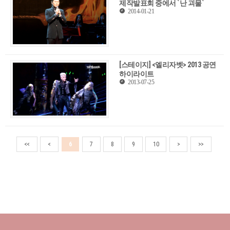
제작발표회 중에서 `난 괴물`
2014-01-21
[스테이지] <엘리자벳> 2013 공연
하이라이트
2013-07-25
<<
<
6
7
8
9
10
>
>>