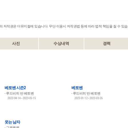
B의 저작권은 더뮤지컬에 있습니다. 무단 이용시 저작권법 등에 따라 법적 책임을 질 수 있습
사진
수상내역
경력
베토벤 시즌2
베토벤
루드비히 반 베토벤
루드비히 반 베토벤
2023-04-14~2023-05-15
2023-01-12~2023-03-26
웃는 남자
그윈플렌