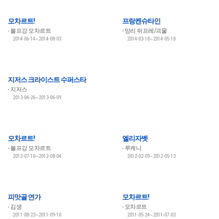
모차르트!
프랑켄슈타인
볼프강 모차르트
앙리 뒤프레/괴물
2014-06-14~2014-08-03
2014-03-18~2014-05-18
지저스 크라이스트 수퍼스타
지저스
2013-04-26~2013-06-09
모차르트!
엘리자벳
볼프강 모차르트
루케니
2012-07-10~2012-08-04
2012-02-09~2012-05-13
피맛골 연가
모차르트!
김생
모차르트
2011-08-23~2011-09-10
2011-05-24~2011-07-03