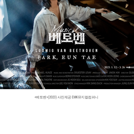
<베토벤>(2023) 사진제공 EMK뮤지컬컴퍼니