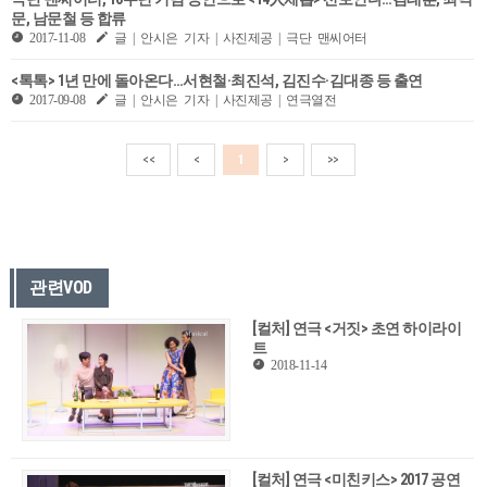
문, 남문철 등 합류
2017-11-08
글 | 안시은 기자 | 사진제공 | 극단 맨씨어터
<톡톡> 1년 만에 돌아온다…서현철·최진석, 김진수·김대종 등 출연
2017-09-08
글 | 안시은 기자 | 사진제공 | 연극열전
<<
<
1
>
>>
관련VOD
[컬처] 연극 <거짓> 초연 하이라이
트
2018-11-14
[컬처] 연극 <미친키스> 2017 공연