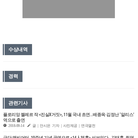
수상내역
경력
관련기사
플로리앙 젤레르 작 <진실X거짓>, 11월 국내 초연…배종옥·김정난 ‘알리스’
역으로 출연
2018-09-14
글 | 안시은 기자 | 사진제공 | 연극열전
극단 맨씨어터, 10주년 기념 공연으로 <14人체홉> 선보인다…김태훈, 최덕