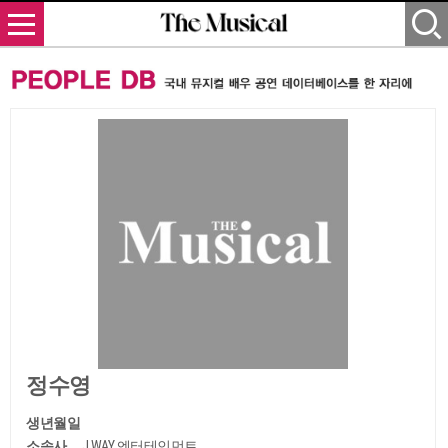
정수영
생년월일
소속사
J.WAY 엔터테인먼트