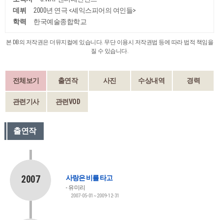
데뷔
2000년 연극 <셰익스피어의 여인들>
학력
한국예술종합학교
본 DB의 저작권은 더뮤지컬에 있습니다. 무단 이용시 저작권법 등에 따라 법적 책임을
질 수 있습니다.
전체보기
출연작
사진
수상내역
경력
관련기사
관련VOD
출연작
2007
사랑은 비를 타고
유미리
2007-05-01~2009-12-31