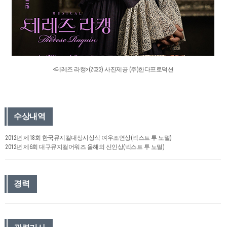
<테레즈 라캥>(2022) 사진제공 (주)한다프로덕션
수상내역
2012년 제18회 한국뮤지컬대상시상식 여우조연상(넥스트 투 노멀)
2012년 제6회 대구뮤지컬어워즈 올해의 신인상(넥스트 투 노멀)
경력