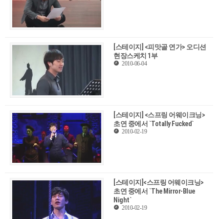
[스테이지] <피맛골 연가> 오디션
현장스케치 1부
2010-06-04
[스테이지] <스프링 어웨이크닝>
초연 중에서 `Totally Fucked`
2010-02-19
[스테이지]<스프링 어웨이크닝>
초연 중에서 `The Mirror-Blue
Night`
2010-02-19