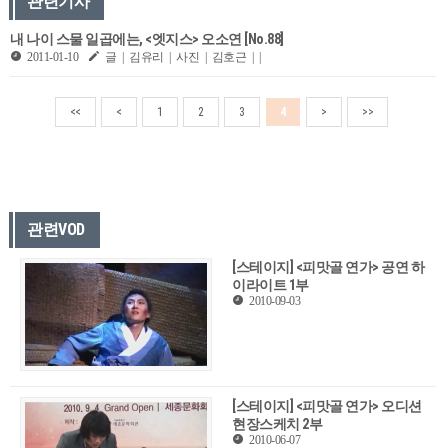
관련기사
내 나이 스물 일곱에는, <엣지스> 오소연 [No.88]
2011-01-10
글 | 김유리 | 사진 | 김호근 | |
<<
<
1
2
3
4
>
>>
관련VOD
[스테이지] <피맛골 연가> 공연 하
이라이트 1부
2010-09-03
[스테이지] <피맛골 연가> 오디션
현장스케치 2부
2010-06-07