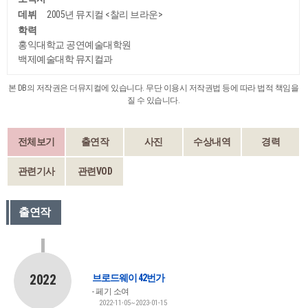
데뷔
2005년 뮤지컬 <찰리 브라운>
학력
홍익대학교 공연예술대학원
백제예술대학 뮤지컬과
본 DB의 저작권은 더뮤지컬에 있습니다. 무단 이용시 저작권법 등에 따라 법적 책임을
질 수 있습니다.
전체보기
출연작
사진
수상내역
경력
관련기사
관련VOD
출연작
2022
브로드웨이 42번가
페기 소여
2022-11-05~2023-01-15