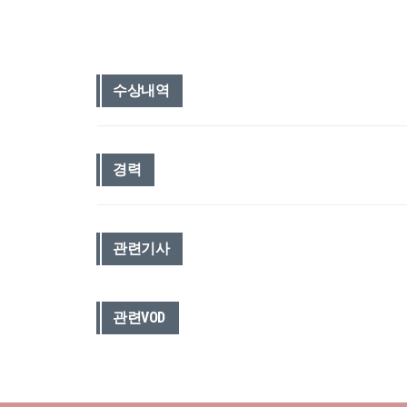
수상내역
경력
관련기사
관련VOD