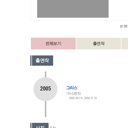
본 D
전체보기
출연작
출연작
2005
그리스
미스린치
2005-08-19~2006-01-01
사진
0 장