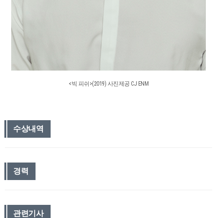
<빅 피쉬>(2019) 사진제공 CJ ENM
수상내역
경력
관련기사