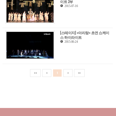
이트 2부
2015-07-16
[스테이지] <아리랑> 초연 쇼케이
스 하이라이트
2015-06-24
<<
<
1
>
>>