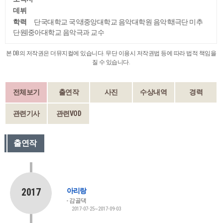
데뷔
학력
단국대학교 국악|중앙대학교 음악대학원 음악학|극단 미추
단원|중아대학교 음악극과 교수
본 DB의 저작권은 더뮤지컬에 있습니다. 무단 이용시 저작권법 등에 따라 법적 책임을
질 수 있습니다.
전체보기
출연작
사진
수상내역
경력
관련기사
관련VOD
출연작
2017
아리랑
감골댁
2017-07-25~2017-09-03