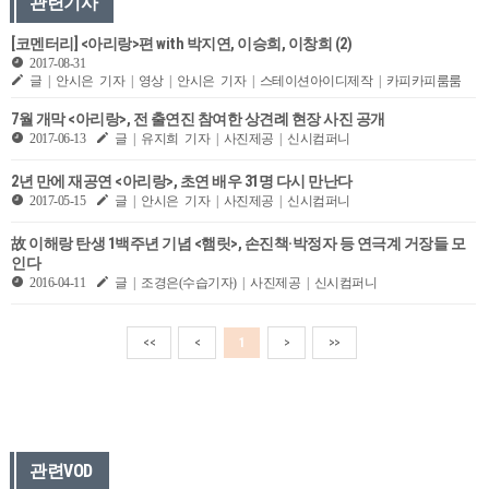
관련기사
[코멘터리] <아리랑>편 with 박지연, 이승희, 이창희 (2)
2017-08-31
글 | 안시은 기자 | 영상 | 안시은 기자 | 스테이션아이디제작 | 카피카피룸룸
7월 개막 <아리랑>, 전 출연진 참여한 상견례 현장 사진 공개
2017-06-13
글 | 유지희 기자 | 사진제공 | 신시컴퍼니
2년 만에 재공연 <아리랑>, 초연 배우 31명 다시 만난다
2017-05-15
글 | 안시은 기자 | 사진제공 | 신시컴퍼니
故 이해랑 탄생 1백주년 기념 <햄릿>, 손진책·박정자 등 연극계 거장들 모
인다
2016-04-11
글 | 조경은(수습기자) | 사진제공 | 신시컴퍼니
<<
<
1
>
>>
관련VOD