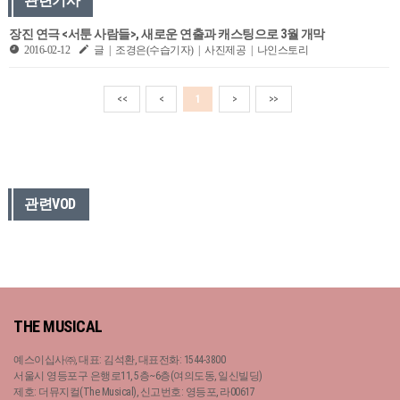
관련기사
장진 연극 <서툰 사람들>, 새로운 연출과 캐스팅으로 3월 개막
2016-02-12
글 | 조경은(수습기자) | 사진제공 | 나인스토리
<<
<
1
>
>>
관련VOD
THE MUSICAL
예스이십사㈜, 대표: 김석환, 대표전화: 1544-3800
서울시 영등포구 은행로11, 5층~6층(여의도동, 일신빌딩)
제호: 더뮤지컬(The Musical), 신고번호: 영등포, 라00617