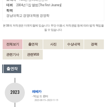
데뷔
2004년 1집 앨범 [The First Journey]
학력
경남대학교 경영대학원 경영학
본 DB의 저작권은 더뮤지컬에 있습니다. 무단 이용시 저작권법 등에 따라 법적 책임을
질 수 있습니다.
전체보기
출연작
사진
수상내역
경력
관련기사
관련VOD
출연작
2023
레베카
막심 드 윈터
2023-08-19~2023-11-19