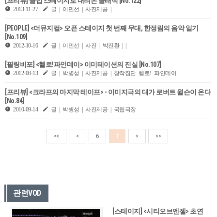
[프리뷰] 클럽 스테이지로 내려온 클래식 [No.122]
2013-11-27
글 | 이민선 | 사진제공 |
[PEOPLE] <더뮤지컬> 오픈 스테이지 첫 번째 무대, 한정림의 음악 일기
[No.109]
2012-10-16
글 | 이민선 | 사진 | 박진환 | |
[필링비포] <헬로!파인데이> 이미테이션의 진실 [No.107]
2012-08-13
글 | 박병성 | 사진제공 | 창작집단 헬로! 파인데이
[프리뷰] <크라프의 마지막 테이프> - 이미지극의 대가 로버트 윌슨이 온다
[No.84]
2010-09-14
글 | 박병성 | 사진제공 | 국립극장
<<
<
6
7
>
>>
관련VOD
[스테이지] <시티오브엔젤> 초연