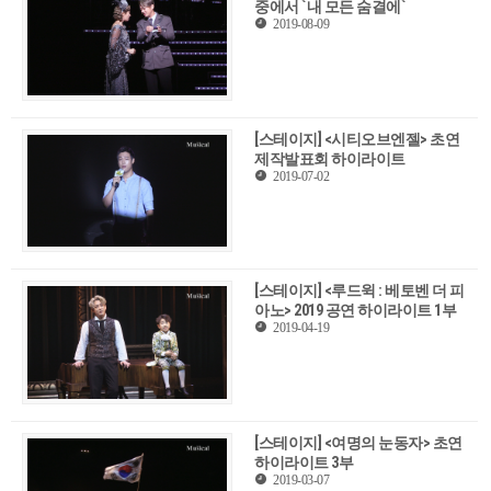
중에서 `내 모든 숨결에`
2019-08-09
[스테이지] <시티오브엔젤> 초연
제작발표회 하이라이트
2019-07-02
[스테이지] <루드윅 : 베토벤 더 피
아노> 2019 공연 하이라이트 1부
2019-04-19
[스테이지] <여명의 눈동자> 초연
하이라이트 3부
2019-03-07