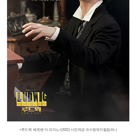
<루드윅: 베토벤 더 피아노>(2022) 사진제공 과수원뮤지컬컴퍼니