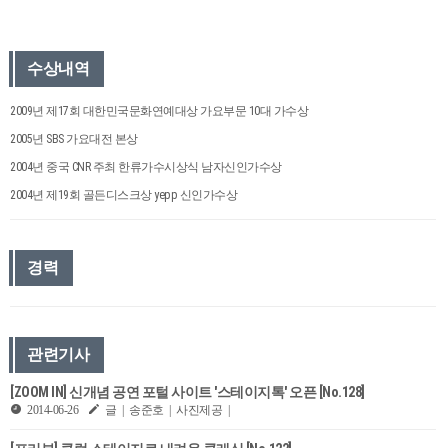
수상내역
2009년 제17회 대한민국문화연예대상 가요부문 10대 가수상
2005년 SBS 가요대전 본상
2004년 중국 CNR 주최 한류가수시상식 남자신인가수상
2004년 제19회 골든디스크상 yepp 신인가수상
경력
관련기사
[ZOOM IN] 신개념 공연 포털 사이트 '스테이지톡' 오픈 [No.128]
2014-06-26
글 | 송준호 | 사진제공 |