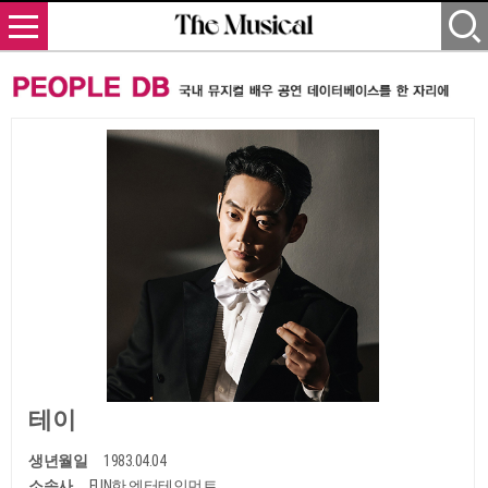
테이
생년월일
1983.04.04
소속사
FUN한 엔터테인먼트