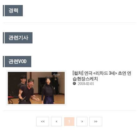
경력
관련기사
관련VOD
[컬처] 연극 <리차드 3세> 초연 연
습현장스케치
2018-02-01
<<
<
1
>
>>