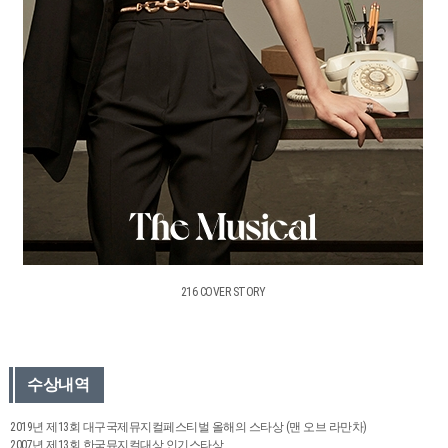
216 COVER STORY
수상내역
2019년 제13회 대구국제뮤지컬페스티벌 올해의 스타상 (맨 오브 라만차)
2007년 제13회 한국뮤지컬대상 인기스타상