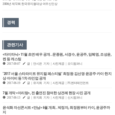
2006년 제12회 한국뮤지컬대상 여우신인상
경력
관련기사
<타이타닉> 11월 초연 배우 공개…문종원, 서경수, 윤공주, 임혜영, 조성윤,
켄 등 캐스팅
2017-09-07
글 | 안시은 기자 | 사진제공 | 오디컴퍼니
‘2017 서울 스타라이트 뮤지컬 페스티벌’ 최정원·김선영·윤공주·카이·한지
상·아이비 등 1차 라인업 공개
2017-06-19
글 | 유지희 기자 | 사진제공 | PL엔터테인먼트
7월 개막 <아리랑>, 전 출연진 참여한 상견례 현장 사진 공개
2017-06-13
글 | 유지희 기자 | 사진제공 | 신시컴퍼니
윤석화 자선콘서트 <만남> 6월 개최…박정자, 최정원부터 카이, 윤공주까
지