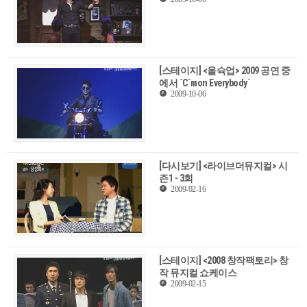
[스테이지] <올슉업> 2009 공연 중
에서 `C`mon Everybody`
2009-10-06
[다시보기] <라이브더뮤지컬> 시
즌1 - 3회
2009-02-16
[스테이지] <2008 창작팩토리> 창
작 뮤지컬 쇼케이스
2009-02-15