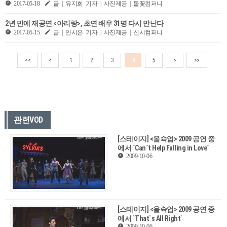
2017-05-18
글 | 유지희 기자 | 사진제공 | 돌꽃컴퍼니
2년 만에 재공연 <아리랑>, 초연 배우 31명 다시 만난다
2017-05-15
글 | 안시은 기자 | 사진제공 | 신시컴퍼니
<<
<
1
2
3
4
5
>
>>
관련VOD
[스테이지] <올슉업> 2009 공연 중
에서 `Can`t Help Falling in Love`
2009-10-06
[스테이지] <올슉업> 2009 공연 중
에서 `That`s All Right`
2009-10-06