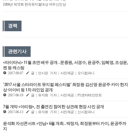
2006년 제12회 한국뮤지컬대상 여우신인상
경력
관련기사
<타이타닉> 11월 초연 배우 공개…문종원, 서경수, 윤공주, 임혜영, 조성윤,
켄 등 캐스팅
2017-09-07
글 | 안시은 기자 | 사진제공 | 오디컴퍼니
‘2017 서울 스타라이트 뮤지컬 페스티벌’ 최정원·김선영·윤공주·카이·한지
상·아이비 등 1차 라인업 공개
2017-06-19
글 | 유지희 기자 | 사진제공 | PL엔터테인먼트
7월 개막 <아리랑>, 전 출연진 참여한 상견례 현장 사진 공개
2017-06-13
글 | 유지희 기자 | 사진제공 | 신시컴퍼니
윤석화 자선콘서트 <만남> 6월 개최…박정자, 최정원부터 카이, 윤공주까
지