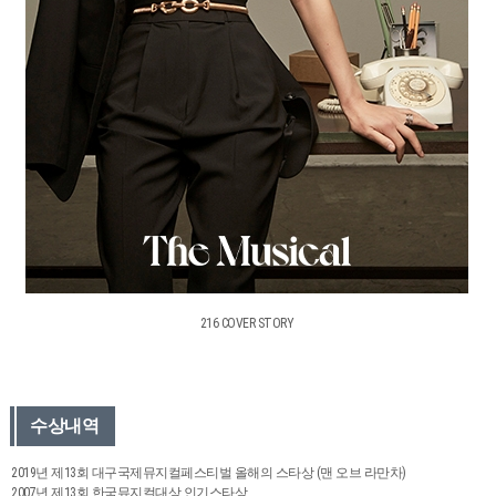
216 COVER STORY
수상내역
2019년 제13회 대구국제뮤지컬페스티벌 올해의 스타상 (맨 오브 라만차)
2007년 제13회 한국뮤지컬대상 인기스타상