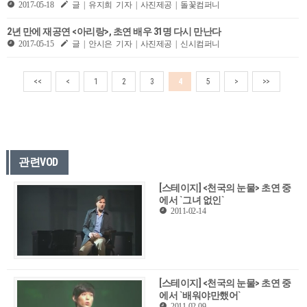
2017-05-18
글 | 유지희 기자 | 사진제공 | 돌꽃컴퍼니
2년 만에 재공연 <아리랑>, 초연 배우 31명 다시 만난다
2017-05-15
글 | 안시은 기자 | 사진제공 | 신시컴퍼니
<<
<
1
2
3
4
5
>
>>
관련VOD
[스테이지] <천국의 눈물> 초연 중
에서 `그녀 없인`
2011-02-14
[스테이지] <천국의 눈물> 초연 중
에서 `배워야만했어`
2011-02-09