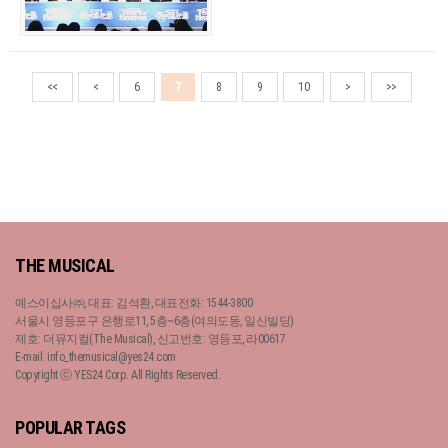
<<
<
6
7
8
9
10
>
>>
THE MUSICAL
예스이십사㈜, 대표: 김석환, 대표전화: 1544-3800
서울시 영등포구 은행로11, 5층~6층(여의도동, 일신빌딩)
제호: 더뮤지컬(The Musical), 신고번호: 영등포, 라00617
E-mail: info_themusical@yes24.com
Copyright ⓒ YES24 Corp. All Rights Reserved.
POPULAR TAGS