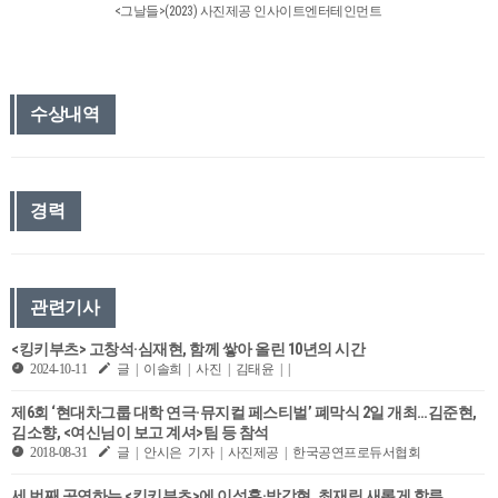
<그날들>(2023) 사진제공 인사이트엔터테인먼트
수상내역
경력
관련기사
<킹키부츠> 고창석·심재현, 함께 쌓아 올린 10년의 시간
2024-10-11
글 | 이솔희 | 사진 | 김태윤 | |
제6회 ‘현대차그룹 대학 연극·뮤지컬 페스티벌’​ 폐막식 2일 개최…김준현,
김소향, <여신님이 보고 계셔>팀 등 참석
2018-08-31
글 | 안시은 기자 | 사진제공 | 한국공연프로듀서협회
세 번째 공연하는 <킹키부츠>에 이석훈·박강현, 최재림 새롭게 합류