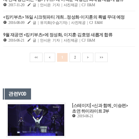
2017-11-20
글 | 안시은 기자 | 사진제공 | CJ E&M
<킹키부츠> 16일 시크릿파티 개최…정성화·이지훈의 특별 무대 예정
2016-08-09
글 | 유지희(수습기자) | 사진제공 | CJ E&M
9월 재공연 <킹키부츠>에 정성화, 이지훈·김호영 새롭게 합류
2016-06-21
글 | 안시은 기자 | 사진제공 | CJ E&M
<<
<
1
2
>
>>
관련VOD
[스테이지] <신과 함께_이승편>
초연 하이라이트 2부
2019-06-21