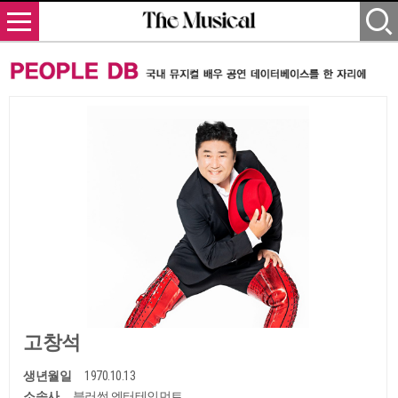
고창석
생년월일
1970.10.13
소속사
블러썸 엔터테인먼트