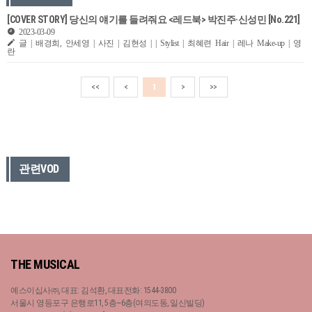
[COVER STORY] 당신의 얘기를 들려줘요 <레드북> 박진주·신성민 [No.221]
2023-03-09
글 | 배경희, 안세영 | 사진 | 김현성 | | Stylist | 최혜련 Hair | 레나 Make-up | 영
란
<<
<
1
>
>>
관련VOD
THE MUSICAL
예스이십사㈜, 대표: 김석환, 대표전화: 1544-3800
서울시 영등포구 은행로11, 5층~6층(여의도동, 일신빌딩)