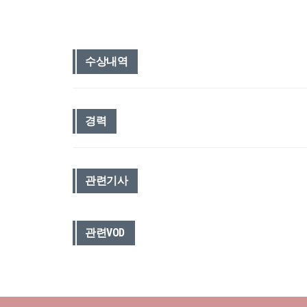
수상내역
경력
관련기사
관련VOD