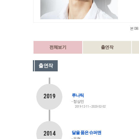
본 D
전체보기
출연작
출연작
2019
루나틱
정상인
2019-12-11~2020-02-02
2014
달을 품은 슈퍼맨
우현