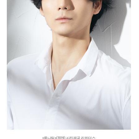
<루나틱>(2019) 사진제공 리히더스