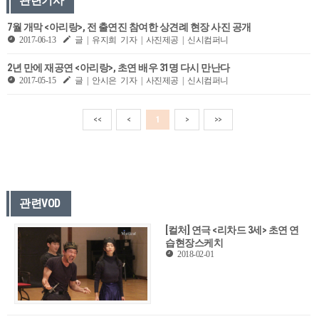
관련기사
7월 개막 <아리랑>, 전 출연진 참여한 상견례 현장 사진 공개
2017-06-13
글 | 유지희 기자 | 사진제공 | 신시컴퍼니
2년 만에 재공연 <아리랑>, 초연 배우 31명 다시 만난다
2017-05-15
글 | 안시은 기자 | 사진제공 | 신시컴퍼니
<<
<
1
>
>>
관련VOD
[컬처] 연극 <리차드 3세> 초연 연
습현장스케치
2018-02-01