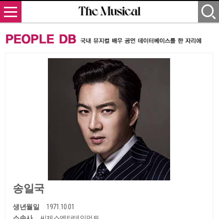
송일국
생년월일
1971.10.01
소속사
씨제스엔터테인먼트