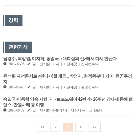
경력
관련기사
남경주, 최정원, 이지하, 송일국, <대학살의 신>에서 다시 만난다
2018-12-06
글 | 안시은 기자 | 사진제공 | 신시컴퍼니
윤석화 자선콘서트 <만남> 6월 개최…박정자, 최정원부터 카이, 윤공주까
지
2017-05-18
글 | 유지희 기자 | 사진제공 | 돌꽃컴퍼니
송일국·이종혁 약속 지켰다…<브로드웨이 42번가> 20주년 감사제 통해 탭
댄스, 만원사례 등 이행
2016-08-09
글 | 유지희(수습기자) | 사진제공 | CJ E&M
<<
<
1
>
>>