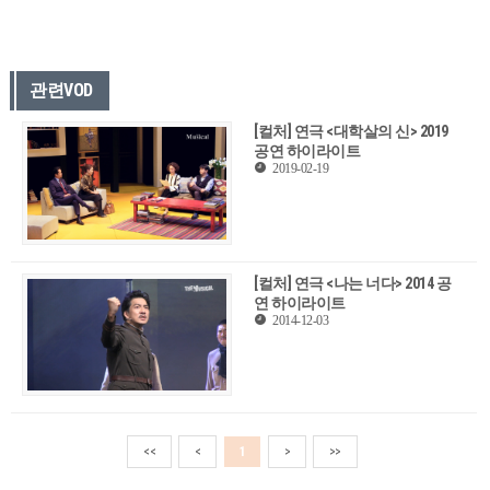
관련VOD
[컬처] 연극 <대학살의 신> 2019
공연 하이라이트
2019-02-19
[컬처] 연극 <나는 너다> 2014 공
연 하이라이트
2014-12-03
<<
<
1
>
>>