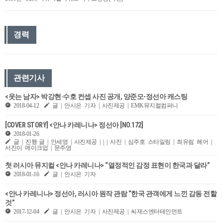
경력
관련기사
<웃는 남자> 박강현·수호 컨셉 사진 공개, 양준모-정선아 캐스팅
2018-04-12
글 | 안시은 기자 | 사진제공 | EMK뮤지컬컴퍼니
[COVER STORY] <안나 카레니나> 정선아 [NO.172]
2018-01-26
글 | 진행·글 | 안세영 | 사진제공 | | | 사진 | 심주호 스타일링 | 최유림 헤어 |
서진이 메이크업 | 문주영
첫 러시아 뮤지컬 <안나 카레니나> “열정적인 감정 표현이 한국과 달라”
2018-01-16
글 | 안시은 기자
<안나 카레니나> 정선아, 러시아 원작 관람 “한국 관객에게 느낀 감동 전할
것”
2017-12-04
글 | 안시은 기자 | 사진제공 | 씨제스엔터테인먼트