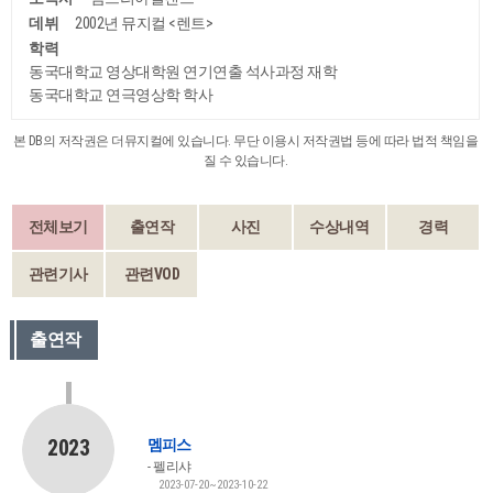
데뷔
2002년 뮤지컬 <렌트>
학력
동국대학교 영상대학원 연기연출 석사과정 재학
동국대학교 연극영상학 학사
본 DB의 저작권은 더뮤지컬에 있습니다. 무단 이용시 저작권법 등에 따라 법적 책임을
질 수 있습니다.
전체보기
출연작
사진
수상내역
경력
관련기사
관련VOD
출연작
2023
멤피스
펠리샤
2023-07-20~2023-10-22