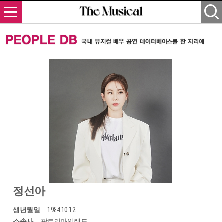
정선아
생년월일
1984.10.12
소속사
팜트리아일랜드