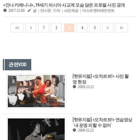
<안나 카레니나>, 19세기 러시아 사교계 모습 담은 프로필 사진 공개
2017-11-08
글 | 안시은 기자 | 사진제공 | 마스트엔터테인먼트
<<
<
1
2
3
4
5
>
>>
관련VOD
[핫뮤지컬] <모차르트!> 사진 촬
영 현장
2009-12-21
[핫뮤지컬] <모차르트!> 연습영상
`내 운명 피할 수 없어`
2009-12-21