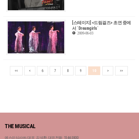
[스테이지] <드림걸즈> 초연 중에
서 `Dreamgirls`
2009-06-03
<<
<
6
7
8
9
10
>
>>
THE MUSICAL
예스이십사㈜, 대표: 김석환, 대표전화: 1544-3800